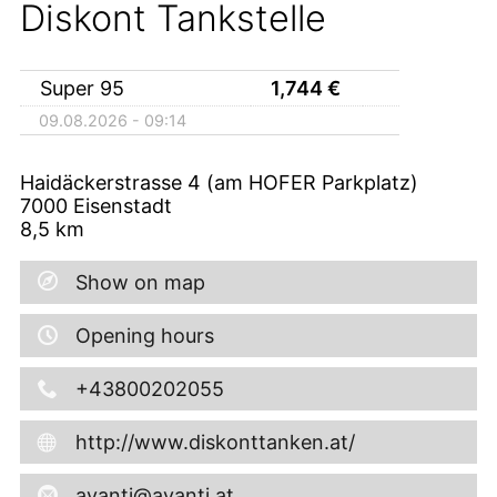
Diskont Tankstelle
Super 95
1,744
€
09.08.2026 - 09:14
Haidäckerstrasse 4 (am HOFER Parkplatz)
7000
Eisenstadt
8,5
km
Show on map
Opening hours
+43800202055
http://www.diskonttanken.at/
avanti@avanti.at