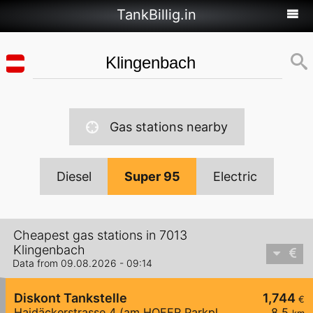
TankBillig.in
Gas stations nearby
Diesel
Super 95
Electric
Cheapest gas stations in 7013
Klingenbach
Data from 09.08.2026 - 09:14
Diskont Tankstelle
1,744
€
Haidäckerstrasse 4 (am HOFER Parkplatz)
8,5