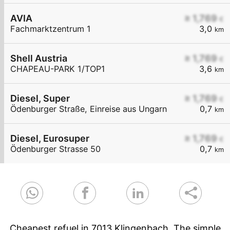
AVIA
≥ 1,769
€
Fachmarktzentrum 1
3,0
km
Shell Austria
≥ 1,769
€
CHAPEAU-PARK 1/TOP1
3,6
km
Diesel, Super
≥ 1,769
€
Ödenburger Straße, Einreise aus Ungarn
0,7
km
Diesel, Eurosuper
≥ 1,769
€
Ödenburger Strasse 50
0,7
km
Cheapest refuel in 7013 Klingenbach. The simple