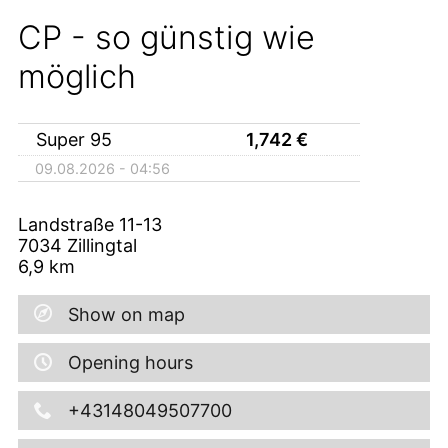
CP - so günstig wie
möglich
Super 95
1,742
€
09.08.2026 - 04:56
Landstraße 11-13
7034
Zillingtal
6,9
km
Show on map
Opening hours
+43148049507700