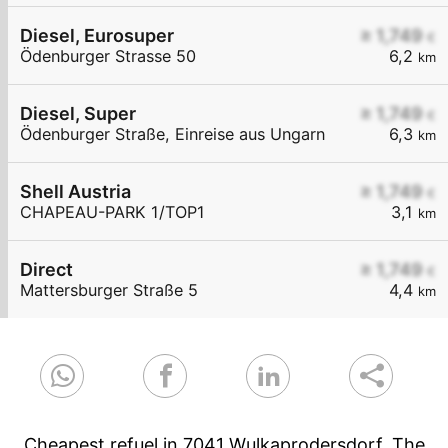
Diesel, Eurosuper
≥ 1,749
€
Ödenburger Strasse 50
6,2
km
Diesel, Super
≥ 1,749
€
Ödenburger Straße, Einreise aus Ungarn
6,3
km
Shell Austria
≥ 1,749
€
CHAPEAU-PARK 1/TOP1
3,1
km
Direct
≥ 1,749
€
Mattersburger Straße 5
4,4
km
Cheapest refuel in 7041 Wulkaprodersdorf. The