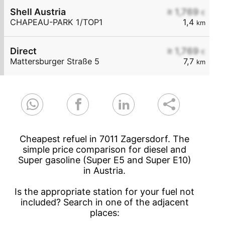
Shell Austria
≥ 1,769
€
CHAPEAU-PARK 1/TOP1
1,4
km
Direct
≥ 1,769
€
Mattersburger Straße 5
7,7
km
Cheapest refuel in 7011 Zagersdorf. The
simple price comparison for diesel and
Super gasoline (Super E5 and Super E10)
in Austria.
Is the appropriate station for your fuel not
included? Search in one of the adjacent
places: