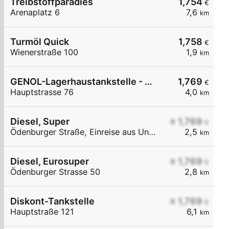
Treibstoffparadies
1,754
€
Arenaplatz 6
7,6
km
Turmöl Quick
1,758
€
Wienerstraße 100
1,9
km
GENOL-Lagerhaustankstelle - Stöttera
1,769
€
Hauptstrasse 76
4,0
km
Diesel, Super
≥ 1,769
€
Ödenburger Straße, Einreise aus Ungarn
2,5
km
Diesel, Eurosuper
≥ 1,769
€
Ödenburger Strasse 50
2,8
km
Diskont-Tankstelle
≥ 1,769
€
Hauptstraße 121
6,1
km