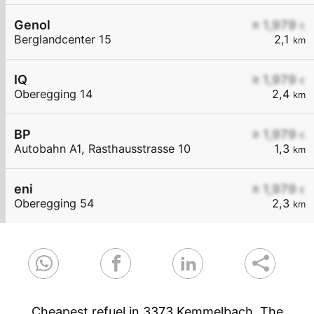
Genol
≥ 1,979
€
Berglandcenter 15
2,1
km
IQ
≥ 1,979
€
Oberegging 14
2,4
km
BP
≥ 1,979
€
Autobahn A1, Rasthausstrasse 10
1,3
km
eni
≥ 1,979
€
Oberegging 54
2,3
km
Cheapest refuel in 3373 Kemmelbach. The