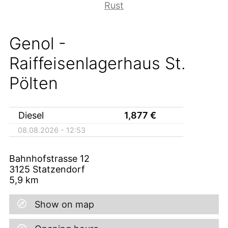
Rust
Genol -
Raiffeisenlagerhaus St.
Pölten
Diesel
1,877
€
08.08.2026 - 12:53
Bahnhofstrasse 12
3125
Statzendorf
5,9
km
Show on map