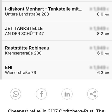
i-diskont Menhart - Tankstelle mit Bedienung
≥ 1,949
€
Untere Landstraße 288
8,0
km
JET TANKSTELLE
≥ 1,949
€
AN DER SCHÜTT 47
8,2
km
Raststätte Robineau
≥ 1,949
€
Kremserstraße 200
6,0
km
ENI
≥ 1,949
€
Wienerstraße 76
6,3
km
Cheapest refuel in 3107 Obritzberg-Rust. The