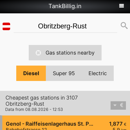
TankBillig.in
Gas stations nearby
Diesel
Super 95
Electric
Cheapest gas stations in 3107
Obritzberg-Rust
Data from 08.08.2026 - 12:53
Genol - Raiffeisenlagerhaus St. Pölten
1,877
€
Bahnhofstrasse 12
5,9