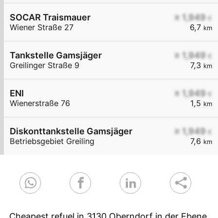
SOCAR Traismauer
≥ 1,949
€
Wiener Straße 27
6,7
km
Tankstelle Gamsjäger
≥ 1,949
€
Greilinger Straße 9
7,3
km
ENI
≥ 1,949
€
Wienerstraße 76
1,5
km
Diskonttankstelle Gamsjäger
≥ 1,949
€
Betriebsgebiet Greiling
7,6
km
Cheapest refuel in 3130 Oberndorf in der Ebene.