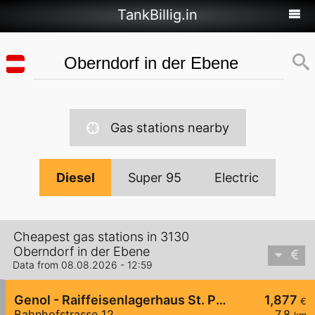
TankBillig.in
Gas stations nearby
Diesel
Super 95
Electric
Cheapest gas stations in 3130
Oberndorf in der Ebene
Data from 08.08.2026 - 12:59
Genol - Raiffeisenlagerhaus St. Pölten
1,877
€
Bahnhofstrasse 12
7,8