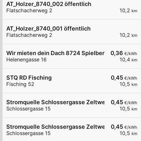
AT_Holzer_8740_002 öffentlich
Flatschacherweg 2
10,2
km
AT_Holzer_8740_001 öffentlich
Flatschacherweg 2
10,2
km
Wir mieten dein Dach 8724 Spielberg - Heleneng
0,36
€/kWh
Helenengasse 16
10,4
km
STQ RD Fisching
0,45
€/kWh
Fisching 52
10,5
km
Stromquelle Schlossergasse Zeltweg 2
0,45
€/kWh
Schlossergasse 15
10,5
km
Stromquelle Schlossergasse Zeltweg 1
0,45
€/kWh
Schlossergasse 15
10,5
km