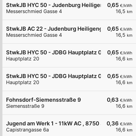
StwkJB HYC 50 - Judenburg Heiligengeistgasse
0,65
€/kWh
Messerschmied Gasse 4
16,5
km
StwkJB AC 22 - Judenburg Heiligengeistgasse
0,65
€/kWh
Messerschmied Gasse 4
16,5
km
StwkJB HYC 50 - JDBG Hauptplatz 02
0,65
€/kWh
Hauptplatz 20
16,6
km
StwkJB HYC 50 - JDBG Hauptplatz 01
0,65
€/kWh
Hauptplatz 20
16,6
km
Fohnsdorf-Siemensstraße 9
0,63
€/kWh
Siemensstraße 9
16,6
km
Jugend am Werk 1 - 11kW AC , 8750 Judenburg C
0,36
€/kWh
Capistrangasse 6a
16,6
km