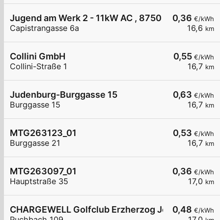
Jugend am Werk 2 - 11kW AC , 8750 Judenburg C
0,36
€/kWh
Capistrangasse 6a
16,6
km
Collini GmbH
0,55
€/kWh
Collini-Straße 1
16,7
km
Judenburg-Burggasse 15
0,63
€/kWh
Burggasse 15
16,7
km
MTG263123_01
0,53
€/kWh
Burggasse 21
16,7
km
MTG263097_01
0,36
€/kWh
Hauptstraße 35
17,0
km
CHARGEWELL Golfclub Erzherzog Johann 1
0,48
€/kWh
Puchbach 109
17,0