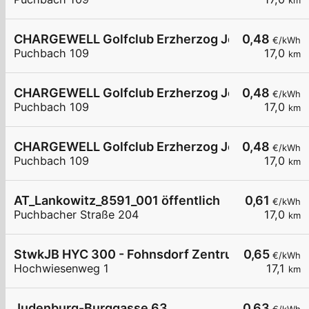
km
CHARGEWELL Golfclub Erzherzog Johann 2
0,48
€/kWh
Puchbach 109
17,0
km
CHARGEWELL Golfclub Erzherzog Johann 3
0,48
€/kWh
Puchbach 109
17,0
km
CHARGEWELL Golfclub Erzherzog Johann 4
0,48
€/kWh
Puchbach 109
17,0
km
AT_Lankowitz_8591_001 öffentlich
0,61
€/kWh
Puchbacher Straße 204
17,0
km
StwkJB HYC 300 - Fohnsdorf Zentrum
0,65
€/kWh
Hochwiesenweg 1
17,1
km
Judenburg-Burggasse 63
0,63