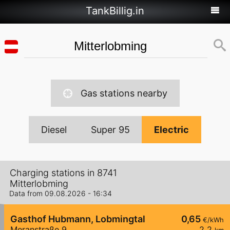
TankBillig.in
Gas stations nearby
Diesel
Super 95
Electric
Charging stations in 8741
Mitterlobming
Data from 09.08.2026 - 16:34
Gasthof Hubmann, Lobmingtal
0,65
€/kWh
Meranstraße 9
2,2