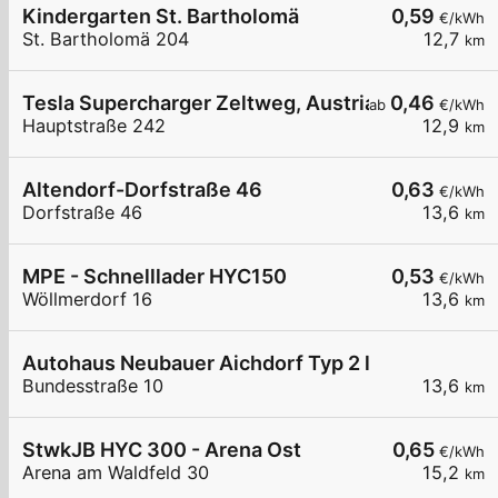
Kindergarten St. Bartholomä
0,59
€/kWh
St. Bartholomä 204
12,7
km
Tesla Supercharger Zeltweg, Austria
0,46
ab
€/kWh
Hauptstraße 242
12,9
km
Altendorf-Dorfstraße 46
0,63
€/kWh
Dorfstraße 46
13,6
km
MPE - Schnelllader HYC150
0,53
€/kWh
Wöllmerdorf 16
13,6
km
Autohaus Neubauer Aichdorf Typ 2 links
Bundesstraße 10
13,6
km
StwkJB HYC 300 - Arena Ost
0,65
€/kWh
Arena am Waldfeld 30
15,2
km