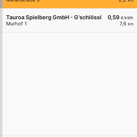
km
Tauroa Spielberg GmbH - G'schlössl Murtal 1
0,59
€/kWh
Murhof 1
7,6
km