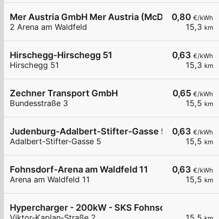
Mer Austria GmbH Mer Austria (McD) - Fohnsdorf 
0,80
€/kWh
2 Arena am Waldfeld
15,3
km
Hirschegg-Hirschegg 51
0,63
€/kWh
Hirschegg 51
15,3
km
Zechner Transport GmbH
0,65
€/kWh
Bundesstraße 3
15,5
km
Judenburg-Adalbert-Stifter-Gasse 5
0,63
€/kWh
Adalbert-Stifter-Gasse 5
15,5
km
Fohnsdorf-Arena am Waldfeld 11
0,63
€/kWh
Arena am Waldfeld 11
15,5
km
Hypercharger - 200kW - SKS Fohnsdorf
Viktor-Kaplan-Straße 2
15,5
km