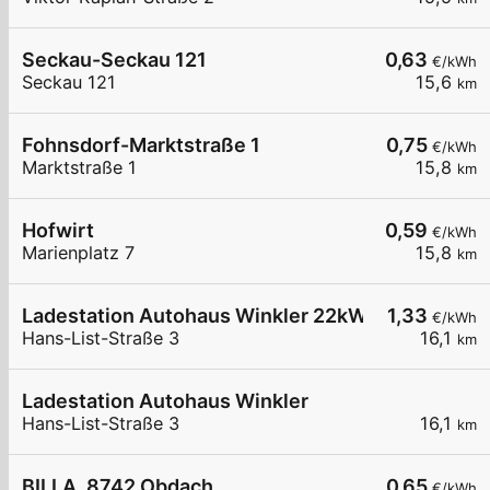
Seckau-Seckau 121
0,63
€/kWh
Seckau 121
15,6
km
Fohnsdorf-Marktstraße 1
0,75
€/kWh
Marktstraße 1
15,8
km
Hofwirt
0,59
€/kWh
Marienplatz 7
15,8
km
Ladestation Autohaus Winkler 22kW
1,33
€/kWh
Hans-List-Straße 3
16,1
km
Ladestation Autohaus Winkler
Hans-List-Straße 3
16,1
km
BILLA, 8742 Obdach
0,65
€/kWh