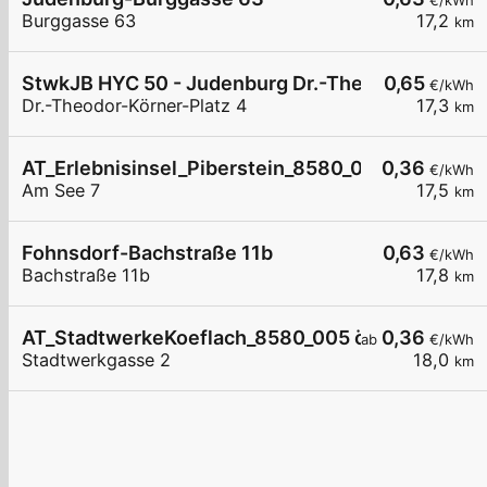
€/kWh
Burggasse 63
17,2
km
StwkJB HYC 50 - Judenburg Dr.-Theodor-Körner-
0,65
€/kWh
Dr.-Theodor-Körner-Platz 4
17,3
km
AT_Erlebnisinsel_Piberstein_8580_002 öffentlich
0,36
€/kWh
Am See 7
17,5
km
Fohnsdorf-Bachstraße 11b
0,63
€/kWh
Bachstraße 11b
17,8
km
AT_StadtwerkeKoeflach_8580_005 öffentlich
0,36
ab
€/kWh
Stadtwerkgasse 2
18,0
km