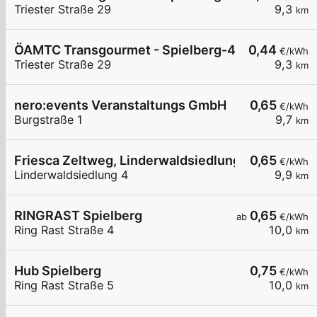
Triester Straße 29
9,3
km
ÖAMTC Transgourmet - Spielberg-4
0,44
€/kWh
Triester Straße 29
9,3
km
nero:events Veranstaltungs GmbH
0,65
€/kWh
Burgstraße 1
9,7
km
Friesca Zeltweg, Linderwaldsiedlung 32-48
0,65
€/kWh
Linderwaldsiedlung 4
9,9
km
RINGRAST Spielberg
0,65
ab
€/kWh
Ring Rast Straße 4
10,0
km
Hub Spielberg
0,75
€/kWh
Ring Rast Straße 5
10,0
km