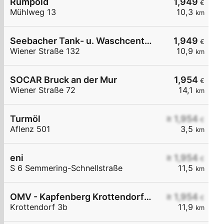
Rumpold
1,949
€
Mühlweg 13
10,3
km
Seebacher Tank- u. Waschcenter
1,949
€
Wiener Straße 132
10,9
km
SOCAR Bruck an der Mur
1,954
€
Wiener Straße 72
14,1
km
Turmöl
≥ 1,954
€
Aflenz 501
3,5
km
eni
≥ 1,954
€
S 6 Semmering-Schnellstraße
11,5
km
OMV - Kapfenberg Krottendorf 3b
≥ 1,954
€
Krottendorf 3b
11,9
km