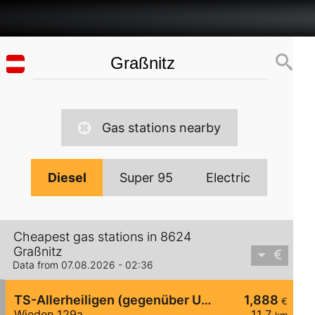
Gas stations nearby
Diesel
Super 95
Electric
Cheapest gas stations in 8624
Graßnitz
Data from 07.08.2026 - 02:36
TS-Allerheiligen (gegenüber Uniwash)
1,888
€
Wieden 129a
11,7