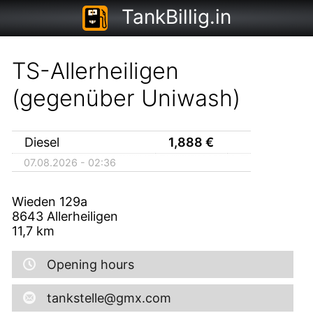
TankBillig.in
TS-Allerheiligen
(gegenüber Uniwash)
Diesel
1,888
€
07.08.2026 - 02:36
Wieden 129a
8643
Allerheiligen
11,7
km
Opening hours
tankstelle@gmx.com