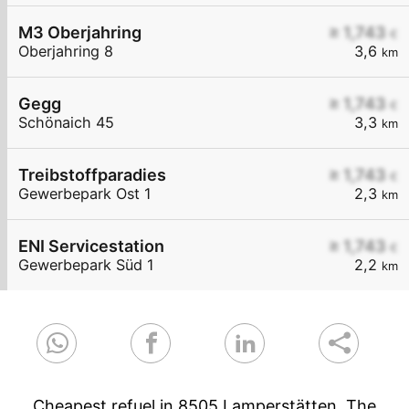
M3 Oberjahring
≥ 1,743
€
Oberjahring 8
3,6
km
Gegg
≥ 1,743
€
Schönaich 45
3,3
km
Treibstoffparadies
≥ 1,743
€
Gewerbepark Ost 1
2,3
km
ENI Servicestation
≥ 1,743
€
Gewerbepark Süd 1
2,2
km
Cheapest refuel in 8505 Lamperstätten. The