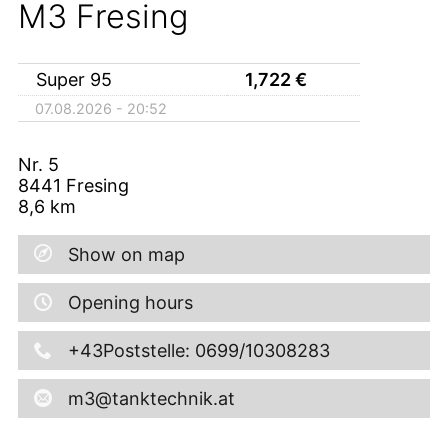
M3 Fresing
Super 95
1,722
€
07.08.2026 - 20:52
Nr. 5
8441
Fresing
8,6
km
Show on map
Opening hours
+43Poststelle: 0699/10308283
m3@tanktechnik.at