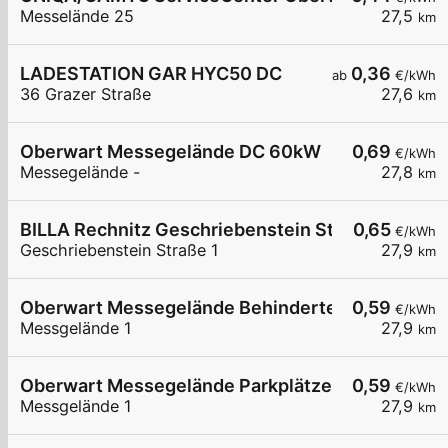
Messelände 25
27,5
km
LADESTATION GAR HYC50 DC
0,36
ab
€/kWh
36 Grazer Straße
27,6
km
Oberwart Messegelände DC 60kW
0,69
€/kWh
Messegelände -
27,8
km
BILLA Rechnitz Geschriebenstein Strasse
0,65
€/kWh
Geschriebenstein Straße 1
27,9
km
Oberwart Messegelände Behinderten Parkplatz
0,59
€/kWh
Messgelände 1
27,9
km
Oberwart Messegelände Parkplätze
0,59
€/kWh
Messgelände 1
27,9
km