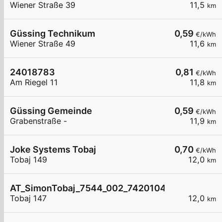
Wiener Straße 39
11,5
km
Güssing Technikum
0,59
€/kWh
Wiener Straße 49
11,6
km
24018783
0,81
€/kWh
Am Riegel 11
11,8
km
Güssing Gemeinde
0,59
€/kWh
Grabenstraße -
11,9
km
Joke Systems Tobaj
0,70
€/kWh
Tobaj 149
12,0
km
AT_SimonTobaj_7544_002_7420104458 öffentli
Tobaj 147
12,0
km