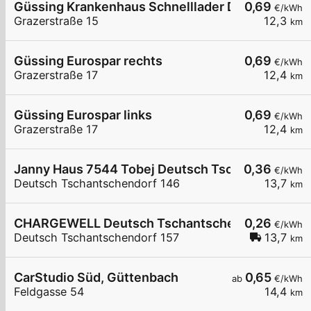
Güssing Krankenhaus Schnelllader DC150kW
0,69
€/kWh
Grazerstraße 15
12,3
km
Güssing Eurospar rechts
0,69
€/kWh
Grazerstraße 17
12,4
km
Güssing Eurospar links
0,69
€/kWh
Grazerstraße 17
12,4
km
Janny Haus 7544 Tobej Deutsch Tschantschendo
0,36
€/kWh
Deutsch Tschantschendorf 146
13,7
km
CHARGEWELL Deutsch Tschantschendorf 157
0,26
€/kWh
Deutsch Tschantschendorf 157
13,7
km
CarStudio Süd, Güttenbach
0,65
ab
€/kWh
Feldgasse 54
14,4
km