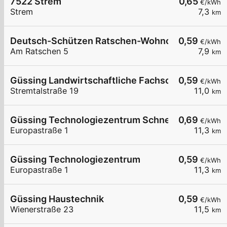
7522 Strem
0,65
€/kWh
Strem
7,3
km
Deutsch-Schützen Ratschen-Wohnotek
0,59
€/kWh
Am Ratschen 5
7,9
km
Güssing Landwirtschaftliche Fachschule
0,59
€/kWh
Stremtalstraße 19
11,0
km
Güssing Technologiezentrum Schnelllader DC15
0,69
€/kWh
Europastraße 1
11,3
km
Güssing Technologiezentrum
0,59
€/kWh
Europastraße 1
11,3
km
Güssing Haustechnik
0,59
€/kWh
Wienerstraße 23
11,5
km