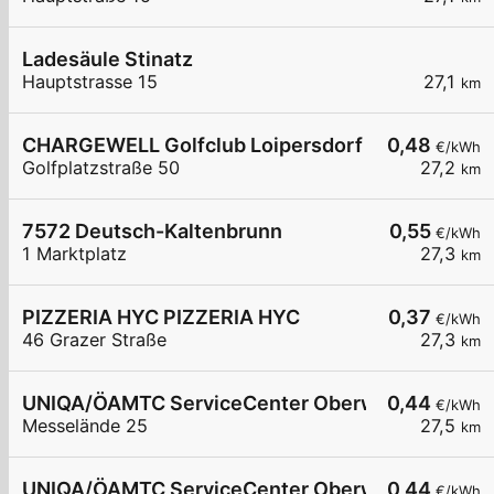
Ladesäule Stinatz
Hauptstrasse 15
27,1
km
CHARGEWELL Golfclub Loipersdorf
0,48
€/kWh
Golfplatzstraße 50
27,2
km
7572 Deutsch-Kaltenbrunn
0,55
€/kWh
1 Marktplatz
27,3
km
PIZZERIA HYC PIZZERIA HYC
0,37
€/kWh
46 Grazer Straße
27,3
km
UNIQA/ÖAMTC ServiceCenter Oberwart - 1
0,44
€/kWh
Messelände 25
27,5
km
UNIQA/ÖAMTC ServiceCenter Oberwart - 2
0,44
€/kWh