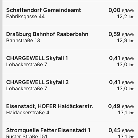
Schattendorf Gemeindeamt
0,00
€/kWh
Fabriksgasse 44
12,2
km
Draßburg Bahnhof Raaberbahn
0,59
€/kWh
Bahnstraße 13
12,9
km
CHARGEWELL Skyfall 1
0,41
€/kWh
Lobäckerstraße 7
13,0
km
CHARGEWELL Skyfall 2
0,41
€/kWh
Lobäckerstraße 7
13,0
km
Eisenstadt, HOFER Haidäckerstr.
0,49
€/kWh
Haidäckerstraße 4
13,1
km
Stromquelle Fetter Eisenstadt 1
0,45
€/kWh
Ruster Straße 151
13,1
km