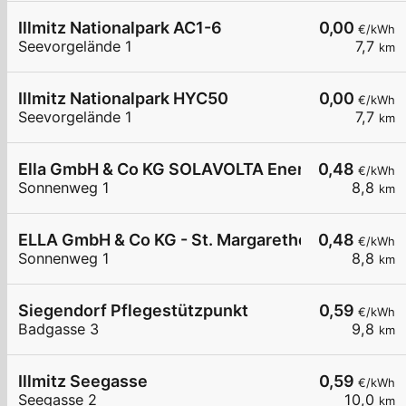
Illmitz Nationalpark AC1-6
0,00
€/kWh
Seevorgelände 1
7,7
km
Illmitz Nationalpark HYC50
0,00
€/kWh
Seevorgelände 1
7,7
km
Ella GmbH & Co KG SOLAVOLTA Energie- und Um
0,48
€/kWh
Sonnenweg 1
8,8
km
ELLA GmbH & Co KG - St. Margarethen - Solavolta
0,48
€/kWh
Sonnenweg 1
8,8
km
Siegendorf Pflegestützpunkt
0,59
€/kWh
Badgasse 3
9,8
km
Illmitz Seegasse
0,59
€/kWh
Seegasse 2
10,0
km