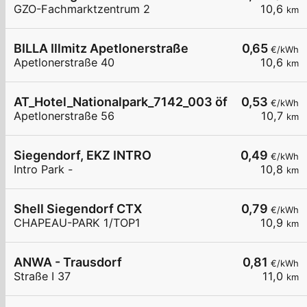
GZO-Fachmarktzentrum 2
10,6
km
BILLA Illmitz Apetlonerstraße
0,65
€/kWh
Apetlonerstraße 40
10,6
km
AT_Hotel_Nationalpark_7142_003 öffentlich
0,53
€/kWh
Apetlonerstraße 56
10,7
km
Siegendorf, EKZ INTRO
0,49
€/kWh
Intro Park -
10,8
km
Shell Siegendorf CTX
0,79
€/kWh
CHAPEAU-PARK 1/TOP1
10,9
km
ANWA - Trausdorf
0,81
€/kWh
Straße I 37
11,0
km