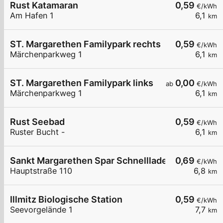
Rust Katamaran
0,59
€/kWh
Am Hafen 1
6,1
km
ST. Margarethen Familypark rechts
0,59
€/kWh
Märchenparkweg 1
6,1
km
ST. Margarethen Familypark links
0,00
ab
€/kWh
Märchenparkweg 1
6,1
km
Rust Seebad
0,59
€/kWh
Ruster Bucht -
6,1
km
Sankt Margarethen Spar Schnelllader DC150
0,69
€/kWh
Hauptstraße 110
6,8
km
Illmitz Biologische Station
0,59
€/kWh
Seevorgelände 1
7,7
km