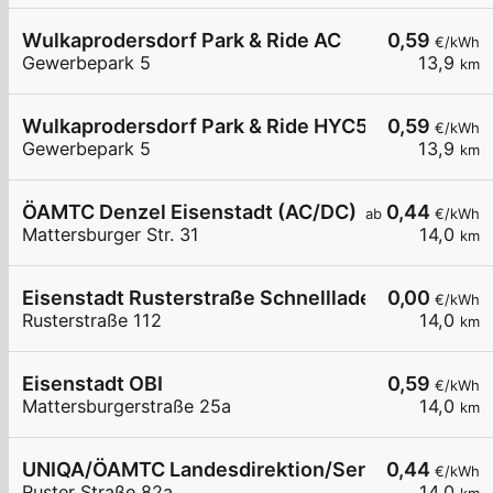
Wulkaprodersdorf Park & Ride AC
0,59
€/kWh
Gewerbepark 5
13,9
km
Wulkaprodersdorf Park & Ride HYC50
0,59
€/kWh
Gewerbepark 5
13,9
km
ÖAMTC Denzel Eisenstadt (AC/DC)
0,44
ab
€/kWh
Mattersburger Str. 31
14,0
km
Eisenstadt Rusterstraße Schnelllader EZE
0,00
€/kWh
Rusterstraße 112
14,0
km
Eisenstadt OBI
0,59
€/kWh
Mattersburgerstraße 25a
14,0
km
UNIQA/ÖAMTC Landesdirektion/ServiceCenter B
0,44
€/kWh
Ruster Straße 82a
14,0