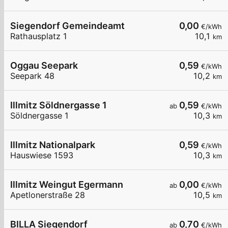
Siegendorf Gemeindeamt
0,00
€/kWh
Rathausplatz 1
10,1
km
Oggau Seepark
0,59
€/kWh
Seepark 48
10,2
km
Illmitz Söldnergasse 1
0,59
ab
€/kWh
Söldnergasse 1
10,3
km
Illmitz Nationalpark
0,59
€/kWh
Hauswiese 1593
10,3
km
Illmitz Weingut Egermann
0,00
ab
€/kWh
Apetlonerstraße 28
10,5
km
BILLA Siegendorf
0,70
ab
€/kWh