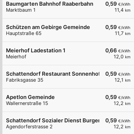
Baumgarten Bahnhof Raaberbahn
0,59
€/kWh
Marktbaum 1
11,4
km
Schützen am Gebirge Gemeinde
0,59
€/kWh
Hauptstraße 65
11,7
km
Meierhof Ladestation 1
0,66
€/kWh
Meierhof
12,0
km
Schattendorf Restaurant Sonnenhof
0,59
€/kWh
Fabriksgasse 35
12,1
km
Apetlon Gemeinde
0,59
€/kWh
Wallernerstraße 15
12,2
km
Schattendorf Sozialer Dienst Burgenland (LIB)
0,59
€/kWh
Agendorferstrasse 2
12,2
km