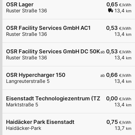
OSR Lager
0,65
€/kWh
Ruster Straße 136
13,4
km
OSR Facility Services GmbH AC1
0,53
€/kWh
Ruster Straße 136
13,4
km
OSR Facility Services GmbH DC 50KW
0,53
ab
€/kWh
Ruster Straße 136
13,4
km
OSR Hypercharger 150
0,66
ab
€/kWh
Langreuterstraße 5
13,4
km
Eisenstadt Technologiezentrum (TZE)
0,00
€/kWh
Marktstraße 5
13,4
km
Haidäcker Park Eisenstadt
0,75
€/kWh
Haidäcker-Park
13,7
km