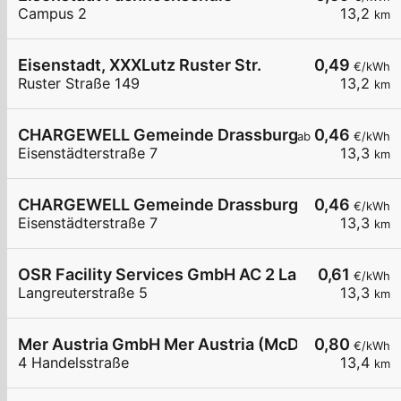
Campus 2
13,2
km
Eisenstadt, XXXLutz Ruster Str.
0,49
€/kWh
Ruster Straße 149
13,2
km
CHARGEWELL Gemeinde Drassburg 1
0,46
ab
€/kWh
Eisenstädterstraße 7
13,3
km
CHARGEWELL Gemeinde Drassburg 2
0,46
€/kWh
Eisenstädterstraße 7
13,3
km
OSR Facility Services GmbH AC 2 Langreuterstra
0,61
€/kWh
Langreuterstraße 5
13,3
km
Mer Austria GmbH Mer Austria (McD) - Eisenstadt
0,80
€/kWh
4 Handelsstraße
13,4
km