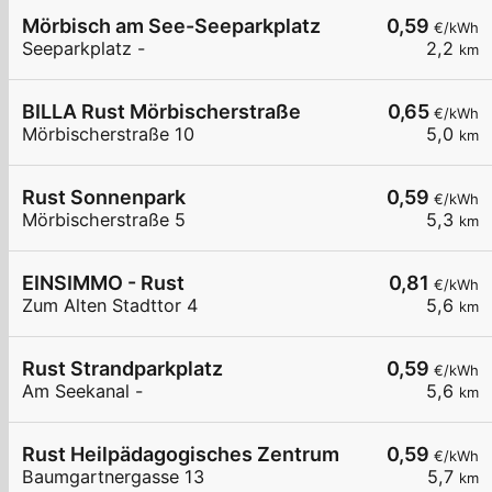
Mörbisch am See-Seeparkplatz
0,59
€/kWh
Seeparkplatz -
2,2
km
BILLA Rust Mörbischerstraße
0,65
€/kWh
Mörbischerstraße 10
5,0
km
Rust Sonnenpark
0,59
€/kWh
Mörbischerstraße 5
5,3
km
EINSIMMO - Rust
0,81
€/kWh
Zum Alten Stadttor 4
5,6
km
Rust Strandparkplatz
0,59
€/kWh
Am Seekanal -
5,6
km
Rust Heilpädagogisches Zentrum
0,59
€/kWh
Baumgartnergasse 13
5,7
km