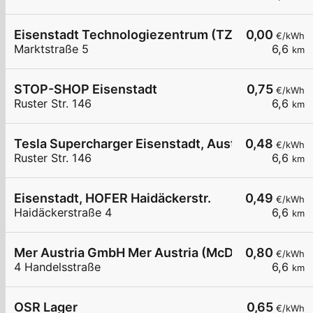
Eisenstadt Technologiezentrum (TZE)
0,00
€/kWh
Marktstraße 5
6,6
km
STOP-SHOP Eisenstadt
0,75
€/kWh
Ruster Str. 146
6,6
km
Tesla Supercharger Eisenstadt, Austria
0,48
€/kWh
Ruster Str. 146
6,6
km
Eisenstadt, HOFER Haidäckerstr.
0,49
€/kWh
Haidäckerstraße 4
6,6
km
Mer Austria GmbH Mer Austria (McD) - Eisenstadt
0,80
€/kWh
4 Handelsstraße
6,6
km
OSR Lager
0,65
€/kWh