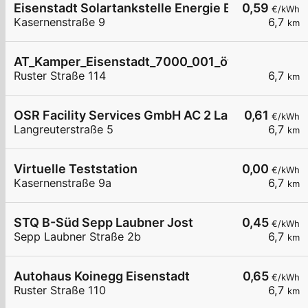
Eisenstadt Solartankstelle Energie Burgenland
0,59
€/kWh
Kasernenstraße 9
6,7
km
AT_Kamper_Eisenstadt_7000_001_öffentlich
Ruster Straße 114
6,7
km
OSR Facility Services GmbH AC 2 Langreuterstra
0,61
€/kWh
Langreuterstraße 5
6,7
km
Virtuelle Teststation
0,00
€/kWh
Kasernenstraße 9a
6,7
km
STQ B-Süd Sepp Laubner Jost
0,45
€/kWh
Sepp Laubner Straße 2b
6,7
km
Autohaus Koinegg Eisenstadt
0,65
€/kWh
Ruster Straße 110
6,7
km