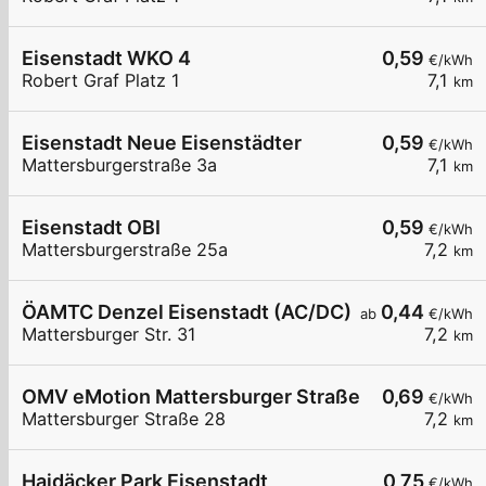
Eisenstadt WKO 4
0,59
€/kWh
Robert Graf Platz 1
7,1
km
Eisenstadt Neue Eisenstädter
0,59
€/kWh
Mattersburgerstraße 3a
7,1
km
Eisenstadt OBI
0,59
€/kWh
Mattersburgerstraße 25a
7,2
km
ÖAMTC Denzel Eisenstadt (AC/DC)
0,44
ab
€/kWh
Mattersburger Str. 31
7,2
km
OMV eMotion Mattersburger Straße 28 Eisenstad
0,69
€/kWh
Mattersburger Straße 28
7,2
km
Haidäcker Park Eisenstadt
0,75
€/kWh