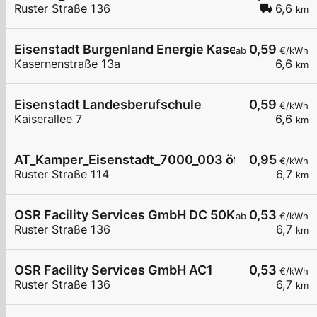
Ruster Straße 136
6,6
km
Eisenstadt Burgenland Energie Kasernenstraße 
0,59
ab
€/kWh
Kasernenstraße 13a
6,6
km
Eisenstadt Landesberufschule
0,59
€/kWh
Kaiserallee 7
6,6
km
AT_Kamper_Eisenstadt_7000_003 öffentlich
0,95
€/kWh
Ruster Straße 114
6,7
km
OSR Facility Services GmbH DC 50KW
0,53
ab
€/kWh
Ruster Straße 136
6,7
km
OSR Facility Services GmbH AC1
0,53
€/kWh
Ruster Straße 136
6,7
km