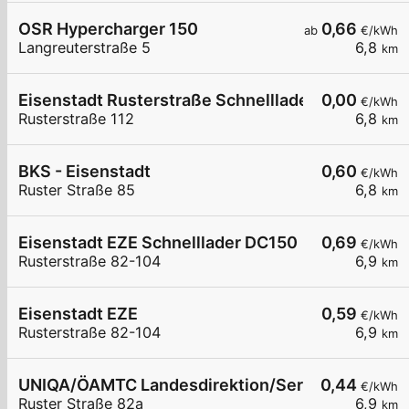
OSR Hypercharger 150
0,66
ab
€/kWh
Langreuterstraße 5
6,8
km
Eisenstadt Rusterstraße Schnelllader EZE
0,00
€/kWh
Rusterstraße 112
6,8
km
BKS - Eisenstadt
0,60
€/kWh
Ruster Straße 85
6,8
km
Eisenstadt EZE Schnelllader DC150
0,69
€/kWh
Rusterstraße 82-104
6,9
km
Eisenstadt EZE
0,59
€/kWh
Rusterstraße 82-104
6,9
km
UNIQA/ÖAMTC Landesdirektion/ServiceCenter B
0,44
€/kWh
Ruster Straße 82a
6,9
km