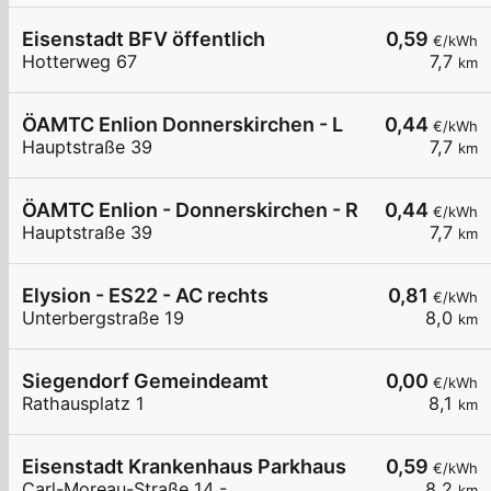
Eisenstadt BFV öffentlich
0,59
€/kWh
Hotterweg 67
7,7
km
ÖAMTC Enlion Donnerskirchen - L
0,44
€/kWh
Hauptstraße 39
7,7
km
ÖAMTC Enlion - Donnerskirchen - R
0,44
€/kWh
Hauptstraße 39
7,7
km
Elysion - ES22 - AC rechts
0,81
€/kWh
Unterbergstraße 19
8,0
km
Siegendorf Gemeindeamt
0,00
€/kWh
Rathausplatz 1
8,1
km
Eisenstadt Krankenhaus Parkhaus
0,59
€/kWh
Carl-Moreau-Straße 14 -
8,2
km