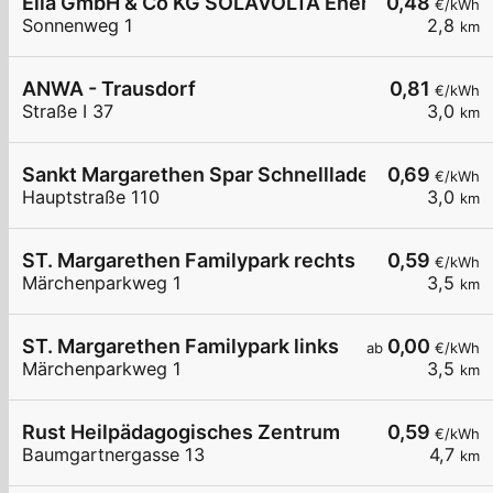
Ella GmbH & Co KG SOLAVOLTA Energie- und Um
0,48
€/kWh
Sonnenweg 1
2,8
km
ANWA - Trausdorf
0,81
€/kWh
Straße I 37
3,0
km
Sankt Margarethen Spar Schnelllader DC150
0,69
€/kWh
Hauptstraße 110
3,0
km
ST. Margarethen Familypark rechts
0,59
€/kWh
Märchenparkweg 1
3,5
km
ST. Margarethen Familypark links
0,00
ab
€/kWh
Märchenparkweg 1
3,5
km
Rust Heilpädagogisches Zentrum
0,59
€/kWh
Baumgartnergasse 13
4,7
km