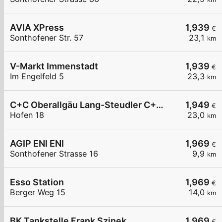
AVIA XPress
1,939
€
Sonthofener Str. 57
23,1
km
V-Markt Immenstadt
1,939
€
Im Engelfeld 5
23,3
km
C+C Oberallgäu Lang-Steudler C+C Oberallgäu Blaichach
1,949
€
Hofen 18
23,0
km
AGIP ENI ENI
1,969
€
Sonthofener Strasse 16
9,9
km
Esso Station
1,969
€
Berger Weg 15
14,0
km
BK Tankstelle Frank Szinek
1,969
€