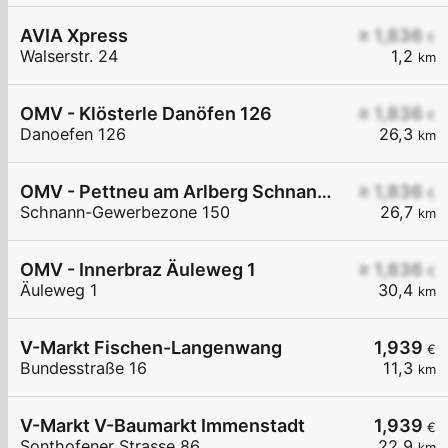
AVIA Xpress
≥ 1,836
€
Walserstr. 24
1,2
km
OMV - Klösterle Danöfen 126
≥ 1,836
€
Danoefen 126
26,3
km
OMV - Pettneu am Arlberg Schnann-Gewerbezone 150
≥ 1,836
€
Schnann-Gewerbezone 150
26,7
km
OMV - Innerbraz Äuleweg 1
≥ 1,836
€
Äuleweg 1
30,4
km
V-Markt Fischen-Langenwang
1,939
€
Bundesstraße 16
11,3
km
V-Markt V-Baumarkt Immenstadt
1,939
€
Sonthofener Strasse 86
22,9
km