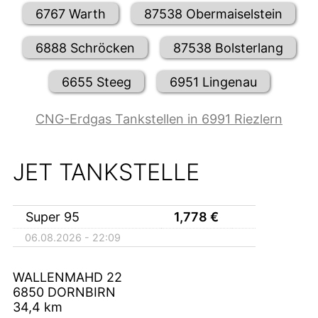
6767 Warth
87538 Obermaiselstein
6888 Schröcken
87538 Bolsterlang
6655 Steeg
6951 Lingenau
CNG-Erdgas Tankstellen in 6991 Riezlern
JET TANKSTELLE
Super 95
1,778
€
06.08.2026 - 22:09
WALLENMAHD 22
6850
DORNBIRN
34,4
km