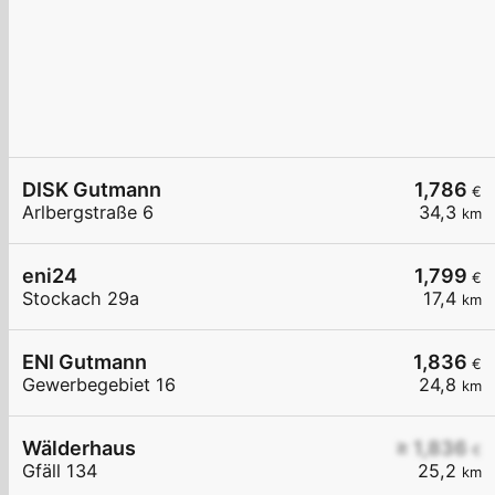
DISK Gutmann
1,786
€
Arlbergstraße 6
34,3
km
eni24
1,799
€
Stockach 29a
17,4
km
ENI Gutmann
1,836
€
Gewerbegebiet 16
24,8
km
Wälderhaus
≥ 1,836
€
Gfäll 134
25,2
km