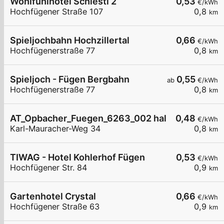
Wohlfühlhotel Schiestl 2
0,53
€/kWh
Hochfügener Straße 107
0,8
km
Spieljochbahn Hochzillertal
0,66
€/kWh
Hochfügenerstraße 77
0,8
km
Spieljoch - Fügen Bergbahn
0,55
ab
€/kWh
Hochfügenerstraße 77
0,8
km
AT_Opbacher_Fuegen_6263_002 halböffentlich
0,48
€/kWh
Karl-Mauracher-Weg 34
0,8
km
TIWAG - Hotel Kohlerhof Fügen
0,53
€/kWh
Hochfügener Str. 84
0,9
km
Gartenhotel Crystal
0,66
€/kWh
Hochfügener Straße 63
0,9
km