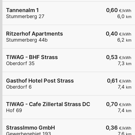
Tannenalm 1
0,60
€/kWh
Stummerberg 27
6,0
km
Ritzerhof Apartments
0,40
€/kWh
Stummerberg 44b
6,2
km
TIWAG - BHF Strass
0,53
€/kWh
Oberdorf 35
7,3
km
Gasthof Hotel Post Strass
0,61
€/kWh
Oberdorf 6
7,4
km
TIWAG - Cafe Zillertal Strass DC
0,70
€/kWh
Hof 69
7,4
km
StrassImmo GmbH
0,36
€/kWh
Gewerbegebiet 193
7,6
km