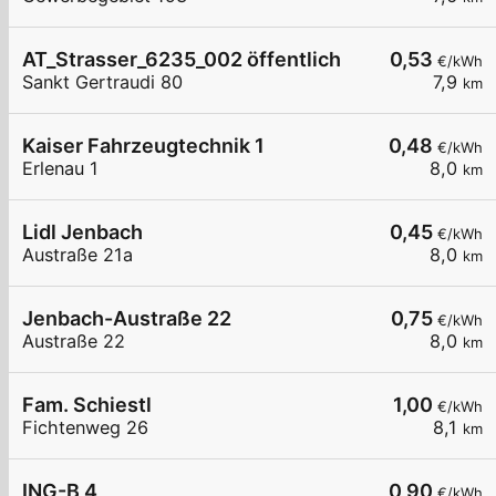
AT_Strasser_6235_002 öffentlich
0,53
€/kWh
Sankt Gertraudi 80
7,9
km
Kaiser Fahrzeugtechnik 1
0,48
€/kWh
Erlenau 1
8,0
km
Lidl Jenbach
0,45
€/kWh
Austraße 21a
8,0
km
Jenbach-Austraße 22
0,75
€/kWh
Austraße 22
8,0
km
Fam. Schiestl
1,00
€/kWh
Fichtenweg 26
8,1
km
ING-B 4
0,90
€/kWh