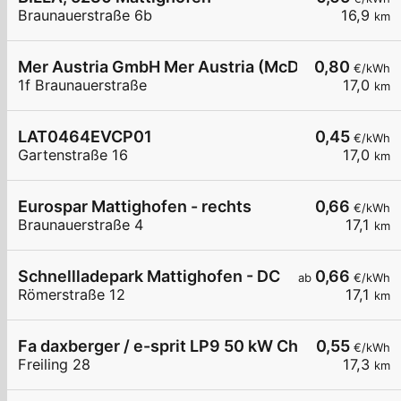
Braunauerstraße 6b
16,9
km
Mer Austria GmbH Mer Austria (McD) - Mattighofe
0,80
€/kWh
1f Braunauerstraße
17,0
km
LAT0464EVCP01
0,45
€/kWh
Gartenstraße 16
17,0
km
Eurospar Mattighofen - rechts
0,66
€/kWh
Braunauerstraße 4
17,1
km
Schnellladepark Mattighofen - DC
0,66
ab
€/kWh
Römerstraße 12
17,1
km
Fa daxberger / e-sprit LP9 50 kW Chademo
0,55
€/kWh
Freiling 28
17,3
km