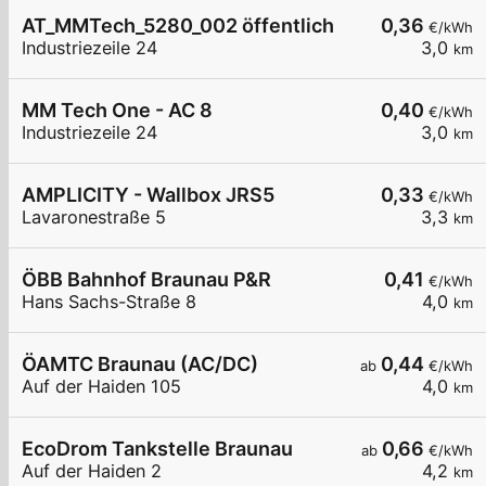
AT_MMTech_5280_002 öffentlich
0,36
€/kWh
Industriezeile 24
3,0
km
MM Tech One - AC 8
0,40
€/kWh
Industriezeile 24
3,0
km
AMPLICITY - Wallbox JRS5
0,33
€/kWh
Lavaronestraße 5
3,3
km
ÖBB Bahnhof Braunau P&R
0,41
€/kWh
Hans Sachs-Straße 8
4,0
km
ÖAMTC Braunau (AC/DC)
0,44
ab
€/kWh
Auf der Haiden 105
4,0
km
EcoDrom Tankstelle Braunau
0,66
ab
€/kWh
Auf der Haiden 2
4,2
km