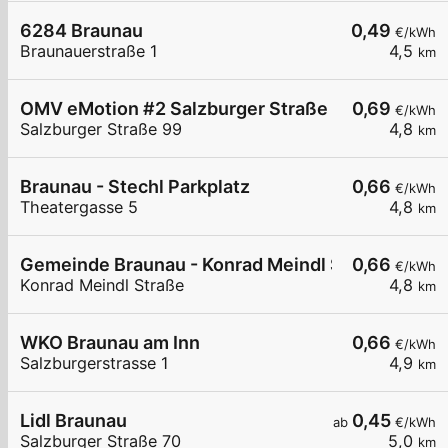
6284 Braunau
0,49
€/kWh
Braunauerstraße 1
4,5
km
OMV eMotion #2 Salzburger Straße 99 Braunau 
0,69
€/kWh
Salzburger Straße 99
4,8
km
Braunau - Stechl Parkplatz
0,66
€/kWh
Theatergasse 5
4,8
km
Gemeinde Braunau - Konrad Meindl Straße
0,66
€/kWh
Konrad Meindl Straße
4,8
km
WKO Braunau am Inn
0,66
€/kWh
Salzburgerstrasse 1
4,9
km
Lidl Braunau
0,45
ab
€/kWh
Salzburger Straße 70
5,0
km