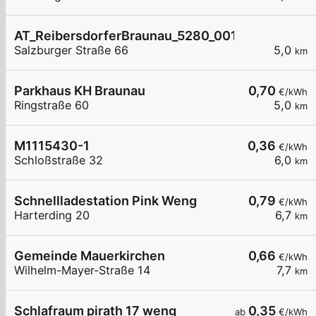
AT_ReibersdorferBraunau_5280_001 öffentlich
Salzburger Straße 66
5,0
km
Parkhaus KH Braunau
0,70
€/kWh
Ringstraße 60
5,0
km
M1115430-1
0,36
€/kWh
Schloßstraße 32
6,0
km
Schnellladestation Pink Weng
0,79
€/kWh
Harterding 20
6,7
km
Gemeinde Mauerkirchen
0,66
€/kWh
Wilhelm-Mayer-Straße 14
7,7
km
Schlafraum pirath 17 weng
0,35
ab
€/kWh