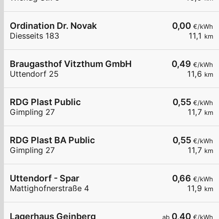
Ordination Dr. Novak
0,00
€/kWh
Diesseits 183
11,1
km
Braugasthof Vitzthum GmbH
0,49
€/kWh
Uttendorf 25
11,6
km
RDG Plast Public
0,55
€/kWh
Gimpling 27
11,7
km
RDG Plast BA Public
0,55
€/kWh
Gimpling 27
11,7
km
Uttendorf - Spar
0,66
€/kWh
Mattighofnerstraße 4
11,9
km
Lagerhaus Geinberg
0,40
ab
€/kWh