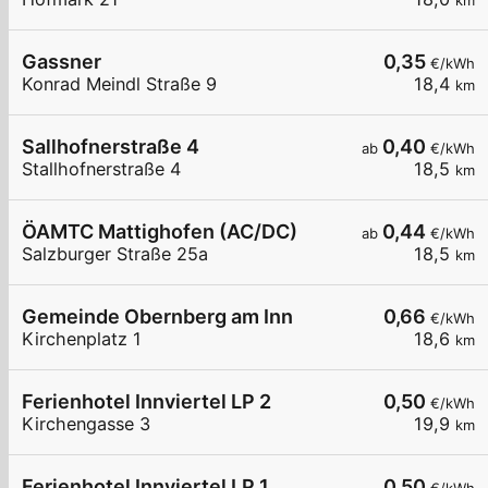
km
Gassner
0,35
€/kWh
Konrad Meindl Straße 9
18,4
km
Sallhofnerstraße 4
0,40
ab
€/kWh
Stallhofnerstraße 4
18,5
km
ÖAMTC Mattighofen (AC/DC)
0,44
ab
€/kWh
Salzburger Straße 25a
18,5
km
Gemeinde Obernberg am Inn
0,66
€/kWh
Kirchenplatz 1
18,6
km
Ferienhotel Innviertel LP 2
0,50
€/kWh
Kirchengasse 3
19,9
km
Ferienhotel Innviertel LP 1
0,50