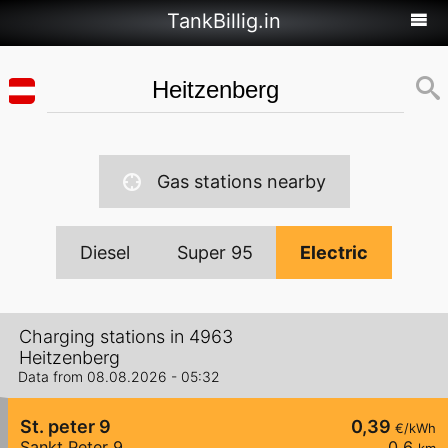
TankBillig.in
Gas stations nearby
Diesel
Super 95
Electric
Charging stations in 4963
Heitzenberg
Data from 08.08.2026 - 05:32
St. peter 9
0,39
€/kWh
Sankt Peter 9
0,6