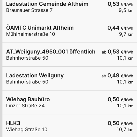
Ladestation Gemeinde Altheim
0,53
€/kWh
Braunauer Strasse 7
9,5
km
ÖAMTC Unimarkt Altheim
0,44
€/kWh
Mühlheimerstraße 10
9,7
km
AT_Weilguny_4950_001 öffentlich
0,53
ab
€/kWh
Bahnhofstraße 50
10,1
km
Ladestation Weilguny
0,49
ab
€/kWh
Bahnhofstraße 50
10,1
km
Wiehag Baubüro
0,50
€/kWh
Linzer Straße 24
10,1
km
HLK3
0,50
€/kWh
Wiehag Straße 10
10,7
km