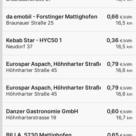
da emobil - Forstinger Mattighofen
0,66
€/kWh
Braunauer Straße 25
16,5
km
Kebab Star - HYC50 1
0,36
€/kWh
Neudorf 37
16,5
km
Eurospar Aspach, Höhnharter Straße 45, 01
0,79
€/kWh
Höhnharter Straße 45
16,6
km
Eurospar Aspach, Höhnharter Straße 45, 02
0,79
€/kWh
Höhnharter Straße 45
16,6
km
Danzer Gastronomie GmbH
0,60
€/kWh
Höhnharterstrasse 19
16,7
km
BILLA, 5230 Mattighofen
0,65
€/kWh