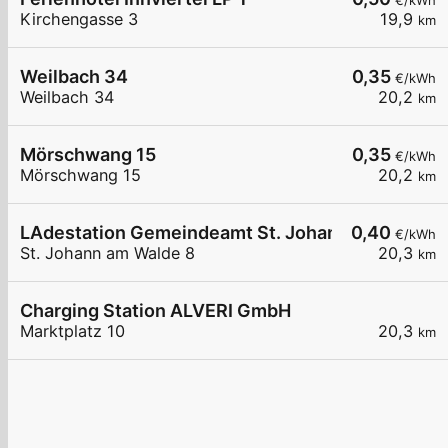
€/kWh
Kirchengasse 3
19,9
km
Weilbach 34
0,35
€/kWh
Weilbach 34
20,2
km
Mörschwang 15
0,35
€/kWh
Mörschwang 15
20,2
km
LAdestation Gemeindeamt St. Johann am Walde
0,40
€/kWh
St. Johann am Walde 8
20,3
km
Charging Station ALVERI GmbH
Marktplatz 10
20,3
km