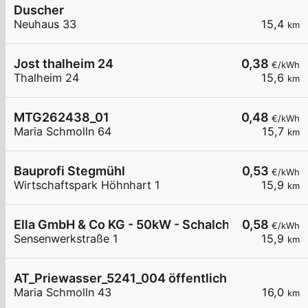
Duscher
Neuhaus 33
15,4
km
Jost thalheim 24
0,38
€/kWh
Thalheim 24
15,6
km
MTG262438_01
0,48
€/kWh
Maria Schmolln 64
15,7
km
Bauprofi Stegmühl
0,53
€/kWh
Wirtschaftspark Höhnhart 1
15,9
km
Ella GmbH & Co KG - 50kW - Schalchen - Gemein
0,58
€/kWh
Sensenwerkstraße 1
15,9
km
AT_Priewasser_5241_004 öffentlich
Maria Schmolln 43
16,0
km