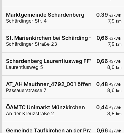
Marktgemeinde Schardenberg
0,39
€/kWh
Schärdinger Str. 4
7,9
km
St. Marienkirchen bei Schärding - Spar
0,66
€/kWh
Schärdinger Straße 23
7,9
km
Schardenberg Laurentiusweg FFW
0,66
€/kWh
Laurentiusweg 5
8,0
km
AT_AH Mauthner_4792_001 öffentlich
0,48
€/kWh
Passauerstrasse 7
8,6
km
ÖAMTC Unimarkt Münzkirchen
0,44
€/kWh
An der Kreuzstraße 2
8,8
km
Gemeinde Taufkirchen an der Pram
0,66
€/kWh