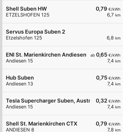
Shell Suben HW
0,79
€/kWh
ETZELSHOFEN 125
6,7
km
Servus Europa Suben 2
Etzelshofen 125
6,8
km
ENI St. Marienkirchen Andiesen
0,65
ab
€/kWh
Andiesen 15
7,4
km
Hub Suben
0,75
€/kWh
Andiesen 13
7,4
km
Tesla Supercharger Suben, Austria
0,32
€/kWh
Andiesen 15
7,4
km
Shell St. Marienkirchen CTX
0,79
€/kWh
ANDIESEN 8
7,8
km