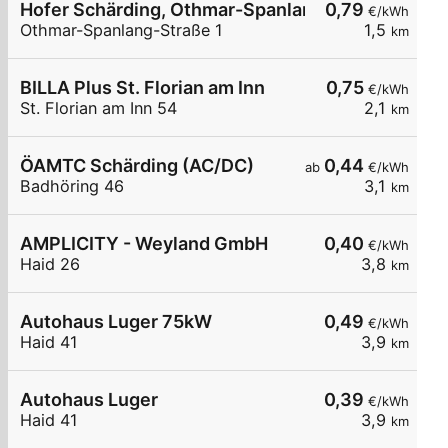
Hofer Schärding, Othmar-Spanlang-Straße 1, 01
0,79
€/kWh
Othmar-Spanlang-Straße 1
1,5
km
BILLA Plus St. Florian am Inn
0,75
€/kWh
St. Florian am Inn 54
2,1
km
ÖAMTC Schärding (AC/DC)
0,44
ab
€/kWh
Badhöring 46
3,1
km
AMPLICITY - Weyland GmbH
0,40
€/kWh
Haid 26
3,8
km
Autohaus Luger 75kW
0,49
€/kWh
Haid 41
3,9
km
Autohaus Luger
0,39
€/kWh
Haid 41
3,9
km