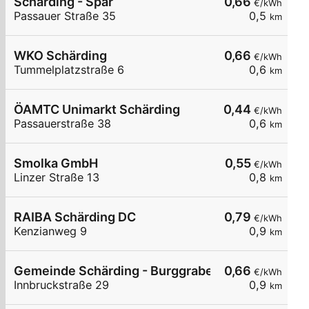
Schärding - Spar
0,66
€/kWh
Passauer Straße 35
0,5
km
WKO Schärding
0,66
€/kWh
Tummelplatzstraße 6
0,6
km
ÖAMTC Unimarkt Schärding
0,44
€/kWh
Passauerstraße 38
0,6
km
Smolka GmbH
0,55
€/kWh
Linzer Straße 13
0,8
km
RAIBA Schärding DC
0,79
€/kWh
Kenzianweg 9
0,9
km
Gemeinde Schärding - Burggraben Parkplatz
0,66
€/kWh
Innbruckstraße 29
0,9
km