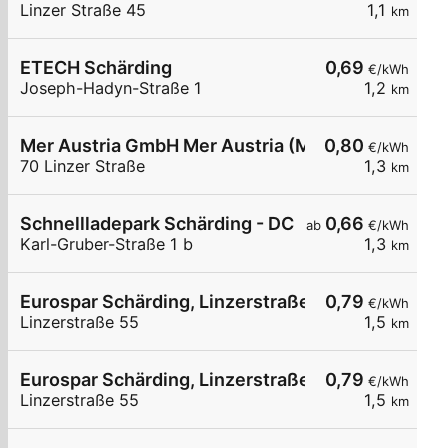
Linzer Straße 45
1,1
km
ETECH Schärding
0,69
€/kWh
Joseph-Hadyn-Straße 1
1,2
km
Mer Austria GmbH Mer Austria (McD) - Schärding 
0,80
€/kWh
70 Linzer Straße
1,3
km
Schnellladepark Schärding - DC
0,66
ab
€/kWh
Karl-Gruber-Straße 1 b
1,3
km
Eurospar Schärding, Linzerstraße 55 01
0,79
€/kWh
Linzerstraße 55
1,5
km
Eurospar Schärding, Linzerstraße 55 02
0,79
€/kWh
Linzerstraße 55
1,5
km