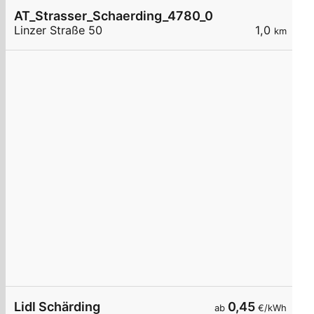
AT_Strasser_Schaerding_4780_001 öffentlich
Linzer Straße 50
1,0
km
Lidl Schärding
0,45
ab
€/kWh