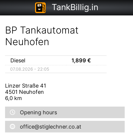
TankBillig.in
BP Tankautomat
Neuhofen
Diesel
1,899
€
07.08.2026 - 22:05
Linzer Straße 41
4501
Neuhofen
6,0
km
Opening hours
office@stiglechner.co.at