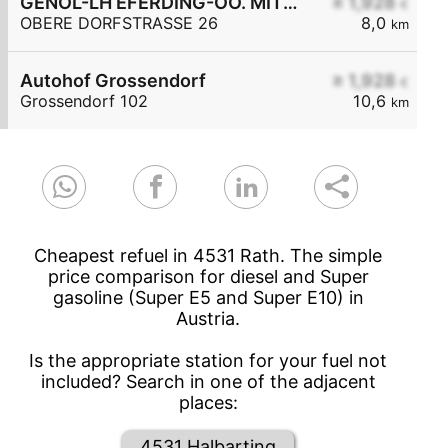
GENOL-LH EFERDING-OÖ. MITTE eGen
≥ 1,928
€
OBERE DORFSTRASSE 26
8,0
km
Autohof Grossendorf
≥ 1,928
€
Grossendorf 102
10,6
km
Cheapest refuel in 4531 Rath. The simple
price comparison for diesel and Super
gasoline (Super E5 and Super E10) in
Austria.
Is the appropriate station for your fuel not
included? Search in one of the adjacent
places:
4531 Halbarting