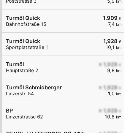
Poststrasse 3
5,9
km
Turmöl Quick
1,909
€
Bahnhofstraße 15
7,4
km
Turmöl Quick
1,928
€
Sportplatzstraße 1
10,1
km
Turmöl
≥ 1,928
€
Hauptstraße 2
9,8
km
Turmöl Schmidberger
≥ 1,928
€
Linzerstr. 54
1,0
km
BP
≥ 1,928
€
Linzerstrasse 62
10,8
km