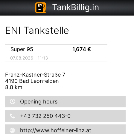
TankBillig.in
ENI Tankstelle
Super 95
1,674
€
07.08.2026 - 11:13
Franz-Kastner-Straße 7
4190
Bad Leonfelden
8,8
km
Opening hours
+43 732 250 443-0
http://www.hoffelner-linz.at