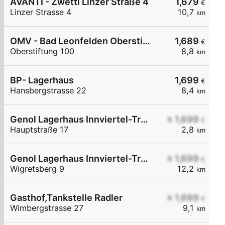
AVANTI - Zwettl Linzer Straße 4
1,679
€
Linzer Strasse 4
10,7
km
OMV - Bad Leonfelden Oberstiftung 100
1,689
€
Oberstiftung 100
8,8
km
BP- Lagerhaus
1,699
€
Hansbergstrasse 22
8,4
km
Genol Lagerhaus Innviertel-Traunviertel-Urfahr
≥ 1,699
€
Hauptstraße 17
2,8
km
Genol Lagerhaus Innviertel-Traunviertel-Urfahr
≥ 1,699
€
Wigretsberg 9
12,2
km
Gasthof,Tankstelle Radler
≥ 1,699
€
Wimbergstrasse 27
9,1
km