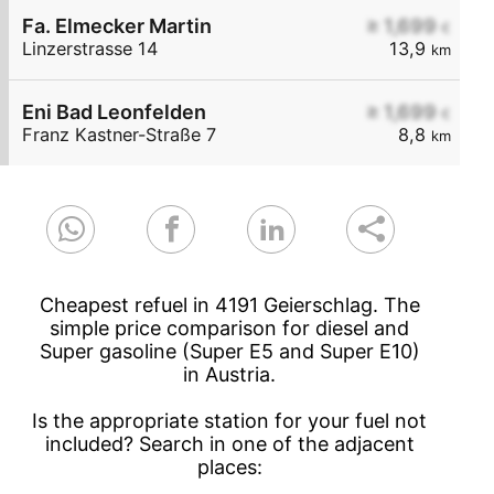
Fa. Elmecker Martin
≥ 1,699
€
Linzerstrasse 14
13,9
km
Eni Bad Leonfelden
≥ 1,699
€
Franz Kastner-Straße 7
8,8
km
Cheapest refuel in 4191 Geierschlag. The
simple price comparison for diesel and
Super gasoline (Super E5 and Super E10)
in Austria.
Is the appropriate station for your fuel not
included? Search in one of the adjacent
places: