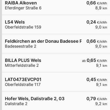
RAIBA Alkoven
0,66
€/kWh
Eferdinger Straße 6
8,9
km
LS4 Wels
0,24
€/kWh
Oberfeldstraße 159
9,0
km
Feldkirchen an der Donau Badesee Parkplatz
0,66
€/kWh
Badeseestraße 2
9,0
km
BILLA PLUS Wels
0,65
ab
€/kWh
Mitterfeldstraße 2
9,1
km
LAT0473EVCP01
0,45
€/kWh
Oberfeldstraße 117
9,1
km
Hofer Wels, Dalistraße 2, 03
0,79
€/kWh
Dalistraße 2
9,2
km