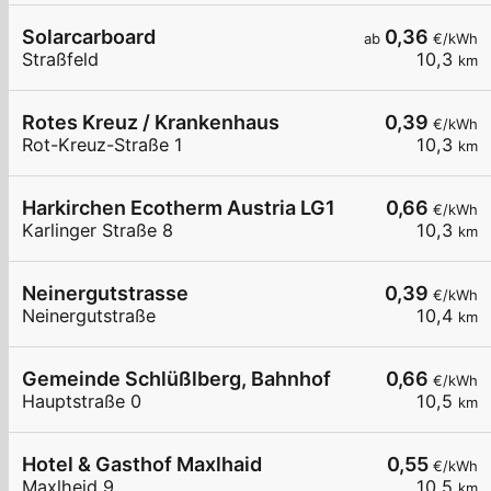
Solarcarboard
0,36
ab
€/kWh
Straßfeld
10,3
km
Rotes Kreuz / Krankenhaus
0,39
€/kWh
Rot-Kreuz-Straße 1
10,3
km
Harkirchen Ecotherm Austria LG1
0,66
€/kWh
Karlinger Straße 8
10,3
km
Neinergutstrasse
0,39
€/kWh
Neinergutstraße
10,4
km
Gemeinde Schlüßlberg, Bahnhof
0,66
€/kWh
Hauptstraße 0
10,5
km
Hotel & Gasthof Maxlhaid
0,55
€/kWh
Maxlheid 9
10,5
km