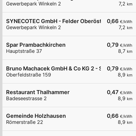
Gewerbepark Winkeln 2
7,2
km
SYNECOTEC GmbH - Felder Oberösterreich
0,66
€/kWh
Gewerbepark Winkeln 2
7,2
km
Spar Prambachkirchen
0,79
€/kWh
Hauptstraße 37
8,7
km
Bruno Machacek GmbH & Co KG 2 - Schnelllades
0,79
€/kWh
Oberfeldstraße 159
8,9
km
Restaurant Thalhammer
0,47
€/kWh
Badeseestrasse 2
8,9
km
Gemeinde Holzhausen
0,66
€/kWh
Römerstraße 22
8,9
km