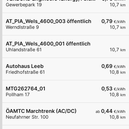
Gewerbepark 19
10,7
km
AT_PIA_Wels_4600_003 öffentlich
0,79
€/kWh
Werndlstraße 9
10,7
km
AT_PIA_Wels_4600_001 öffentlich
Uhlandstraße 61
10,7
km
Autohaus Leeb
0,69
€/kWh
Friedhofstraße 61
10,8
km
MTG262764_01
0,53
€/kWh
Pollham 17
10,8
km
ÖAMTC Marchtrenk (AC/DC)
0,44
ab
€/kWh
Neufahrner Str. 100
10,8
km