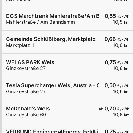
DGS Marchtrenk Mahlerstraße/Am Bahndamm
0,65
€/kWh
Mahlerstraße / Am Bahndamm
10,5
km
Gemeinde Schlüßlberg, Marktplatz
0,66
€/kWh
Marktplatz 1
10,6
km
WELAS PARK Wels
0,75
€/kWh
Ginzkeystraße 27
10,6
km
Tesla Supercharger Wels, Austria - Ost
0,50
€/kWh
Ginzkeystraße 27
10,6
km
McDonald's Wels
0,70
ab
€/kWh
Ginzkeystraße 60
10,6
km
VERBUND Engineers4Energy, Feldkirchen an der
0,75
€/kWh