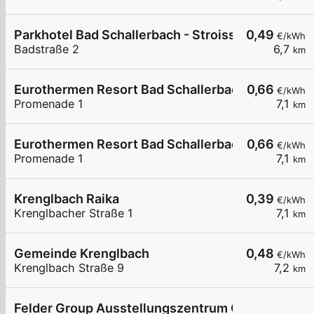
Parkhotel Bad Schallerbach - Stroissmüller
0,49
€/kWh
Badstraße 2
6,7
km
Eurothermen Resort Bad Schallerbach LG1
0,66
€/kWh
Promenade 1
7,1
km
Eurothermen Resort Bad Schallerbach LG2
0,66
€/kWh
Promenade 1
7,1
km
Krenglbach Raika
0,39
€/kWh
Krenglbacher Straße 1
7,1
km
Gemeinde Krenglbach
0,48
€/kWh
Krenglbach Straße 9
7,2
km
Felder Group Ausstellungszentrum Oberösterrei