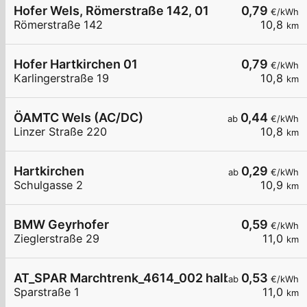
Hofer Wels, Römerstraße 142, 01
0,79
€/kWh
Römerstraße 142
10,8
km
Hofer Hartkirchen 01
0,79
€/kWh
Karlingerstraße 19
10,8
km
ÖAMTC Wels (AC/DC)
0,44
ab
€/kWh
Linzer Straße 220
10,8
km
Hartkirchen
0,29
ab
€/kWh
Schulgasse 2
10,9
km
BMW Geyrhofer
0,59
€/kWh
Zieglerstraße 29
11,0
km
AT_SPAR Marchtrenk_4614_002 halb öffentlich
0,53
ab
€/kWh
Sparstraße 1
11,0
km