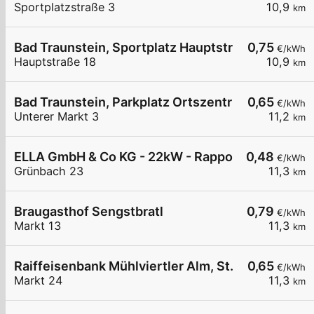
Sportplatzstraße 3
10,9
km
Bad Traunstein, Sportplatz Hauptstr.
0,75
€/kWh
Hauptstraße 18
10,9
km
Bad Traunstein, Parkplatz Ortszentrum
0,65
€/kWh
Unterer Markt 3
11,2
km
ELLA GmbH & Co KG - 22kW - Rappottenstein Ho
0,48
€/kWh
Grünbach 23
11,3
km
Braugasthof Sengstbratl
0,79
€/kWh
Markt 13
11,3
km
Raiffeisenbank Mühlviertler Alm, St. Georgen a. 
0,65
€/kWh
Markt 24
11,3
km