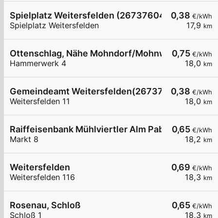
Spielplatz Weitersfelden (26737604)
0,38
€/kWh
Spielplatz Weitersfelden
17,9
km
Ottenschlag, Nähe Mohndorf/Mohnwirt
0,75
€/kWh
Hammerwerk 4
18,0
km
Gemeindeamt Weitersfelden(26737599)
0,38
€/kWh
Weitersfelden 11
18,0
km
Raiffeisenbank Mühlviertler Alm Pabneukirchen
0,65
€/kWh
Markt 8
18,2
km
Weitersfelden
0,69
€/kWh
Weitersfelden 116
18,3
km
Rosenau, Schloß
0,65
€/kWh
Schloß 1
18,3
km