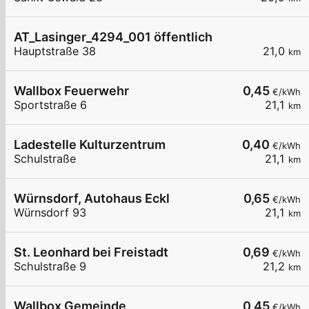
AT_Lasinger_4294_001 öffentlich
Hauptstraße 38
21,0
km
Wallbox Feuerwehr
0,45
€/kWh
Sportstraße 6
21,1
km
Ladestelle Kulturzentrum
0,40
€/kWh
Schulstraße
21,1
km
Würnsdorf, Autohaus Eckl
0,65
€/kWh
Würnsdorf 93
21,1
km
St. Leonhard bei Freistadt
0,69
€/kWh
Schulstraße 9
21,2
km
Wallbox Gemeinde
0,45
€/kWh