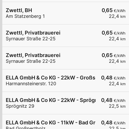
Zwettl, BH
0,65
€/kWh
Am Statzenberg 1
22,4
km
Zwettl, Privatbrauerei
0,65
€/kWh
Syrnauer Straße 22-25
22,4
km
Zwettl, Privatbrauerei
0,65
€/kWh
Syrnauer Straße 22-25
22,4
km
ELLA GmbH & Co KG - 22kW - Großschönau - Vol
0,48
€/kWh
Harmannsteinerstr. 120
22,4
km
ELLA GmbH & Co KG - 22kW - Sprögnitz - Sonnen
0,48
€/kWh
Sprögnitz 29
22,5
km
ELLA GmbH & Co KG - 11kW - Bad Großpertholz
0,48
€/kWh
Bad Großpertholz
22,5
km