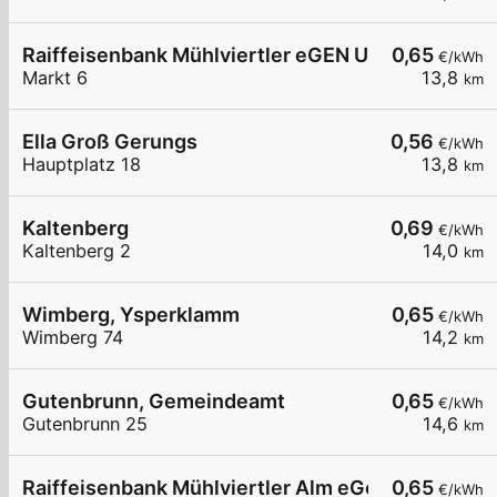
Raiffeisenbank Mühlviertler eGEN Unterweißenb
0,65
€/kWh
Markt 6
13,8
km
Ella Groß Gerungs
0,56
€/kWh
Hauptplatz 18
13,8
km
Kaltenberg
0,69
€/kWh
Kaltenberg 2
14,0
km
Wimberg, Ysperklamm
0,65
€/kWh
Wimberg 74
14,2
km
Gutenbrunn, Gemeindeamt
0,65
€/kWh
Gutenbrunn 25
14,6
km
Raiffeisenbank Mühlviertler Alm eGen
0,65
€/kWh