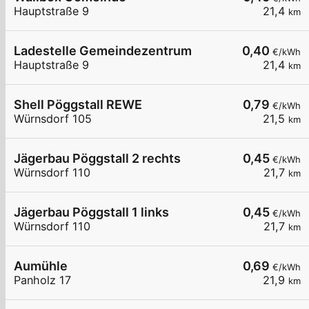
Hauptstraße 9
21,4
km
Ladestelle Gemeindezentrum
0,40
€/kWh
Hauptstraße 9
21,4
km
Shell Pöggstall REWE
0,79
€/kWh
Würnsdorf 105
21,5
km
Jägerbau Pöggstall 2 rechts
0,45
€/kWh
Würnsdorf 110
21,7
km
Jägerbau Pöggstall 1 links
0,45
€/kWh
Würnsdorf 110
21,7
km
Aumühle
0,69
€/kWh
Panholz 17
21,9
km