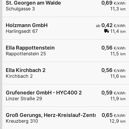
St. Georgen am Walde
0,69
€/kWh
Schulgasse 3
11,3
km
Holzmann GmbH
0,42
ab
€/kWh
Harlingsedt 67
11,4
km
Ella Rappottenstein
0,56
€/kWh
Rappottenstein 25
11,5
km
Ella Kirchbach 2
0,56
€/kWh
Kirchbach 2
11,6
km
Grufeneder GmbH - HYC400 2
0,59
€/kWh
Linzer Straße 29
11,9
km
Groß Gerungs, Herz-Kreislauf-Zentrum
0,65
€/kWh
Kreuzberg 310
12,9
km