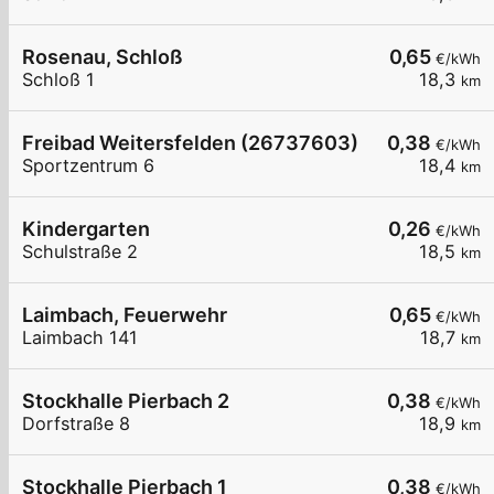
Rosenau, Schloß
0,65
€/kWh
Schloß 1
18,3
km
Freibad Weitersfelden (26737603)
0,38
€/kWh
Sportzentrum 6
18,4
km
Kindergarten
0,26
€/kWh
Schulstraße 2
18,5
km
Laimbach, Feuerwehr
0,65
€/kWh
Laimbach 141
18,7
km
Stockhalle Pierbach 2
0,38
€/kWh
Dorfstraße 8
18,9
km
Stockhalle Pierbach 1
0,38
€/kWh