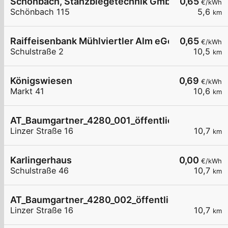
Schönbach, Stanzbiegetechnik GmbH
0,65
€/kWh
Schönbach 115
5,6
km
Raiffeisenbank Mühlviertler Alm eGen
0,65
€/kWh
Schulstraße 2
10,5
km
Königswiesen
0,69
€/kWh
Markt 41
10,6
km
AT_Baumgartner_4280_001_öffentlich
Linzer Straße 16
10,7
km
Karlingerhaus
0,00
€/kWh
Schulstraße 46
10,7
km
AT_Baumgartner_4280_002_öffentlich
Linzer Straße 16
10,7
km