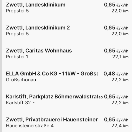
Zwettl, Landesklinikum
0,65
€/kWh
Propstei 5
22,0
km
Zwettl, Landesklinikum 2
0,65
€/kWh
Propstei 5
22,0
km
Zwettl, Caritas Wohnhaus
0,65
€/kWh
Probstei 1
22,1
km
ELLA GmbH & Co KG - 11kW - Großschönau - Son
0,48
€/kWh
Großschönau
22,2
km
Karlstift, Parkplatz Böhmerwaldstraße
0,65
ab
€/kWh
Karlstift 32 -
22,2
km
Zwettl, Privatbrauerei Hauensteinerstr.
0,65
€/kWh
Hauensteinerstraße 4
22,4
km