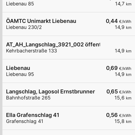
Liebenau 85
14,7
km
ÖAMTC Unimarkt Liebenau
0,44
€/kWh
Liebenau 230/2
14,9
km
AT_AH_Langschlag_3921_002 öffentlich
Kehrbacherstraße 133
14,9
km
Liebenau
0,69
€/kWh
Liebenau 95
14,9
km
Langschlag, Lagosol Ernstbrunner
0,65
€/kWh
Bahnhofstraße 265
15,6
km
Ella Grafenschlag 41
0,56
€/kWh
Grafenschlag 41
15,8
km