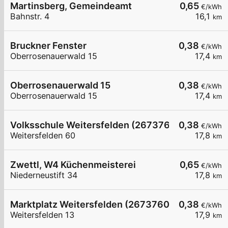
Martinsberg, Gemeindeamt
0,65
€/kWh
Bahnstr. 4
16,1
km
Bruckner Fenster
0,38
€/kWh
Oberrosenauerwald 15
17,4
km
Oberrosenauerwald 15
0,38
€/kWh
Oberrosenauerwald 15
17,4
km
Volksschule Weitersfelden (26737601)
0,38
€/kWh
Weitersfelden 60
17,8
km
Zwettl, W4 Küchenmeisterei
0,65
€/kWh
Niederneustift 34
17,8
km
Marktplatz Weitersfelden (26737600)
0,38
€/kWh
Weitersfelden 13
17,9
km