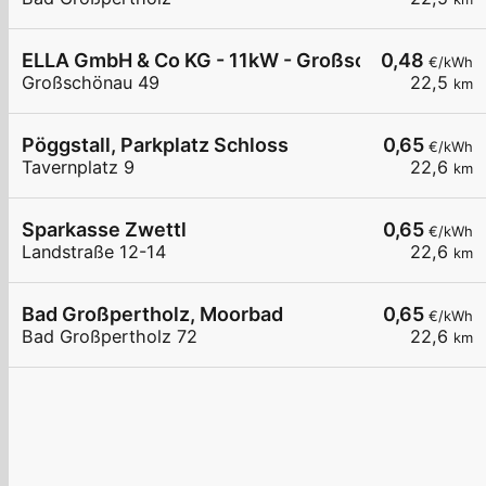
ELLA GmbH & Co KG - 11kW - Großschönau - Ge
0,48
€/kWh
Großschönau 49
22,5
km
Pöggstall, Parkplatz Schloss
0,65
€/kWh
Tavernplatz 9
22,6
km
Sparkasse Zwettl
0,65
€/kWh
Landstraße 12-14
22,6
km
Bad Großpertholz, Moorbad
0,65
€/kWh
Bad Großpertholz 72
22,6
km