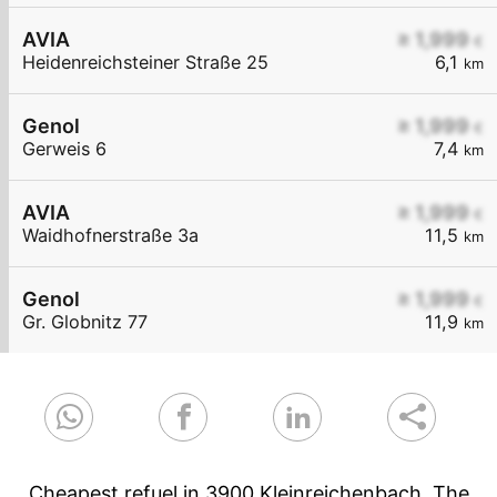
AVIA
≥ 1,999
€
Heidenreichsteiner Straße 25
6,1
km
Genol
≥ 1,999
€
Gerweis 6
7,4
km
AVIA
≥ 1,999
€
Waidhofnerstraße 3a
11,5
km
Genol
≥ 1,999
€
Gr. Globnitz 77
11,9
km
Cheapest refuel in 3900 Kleinreichenbach. The