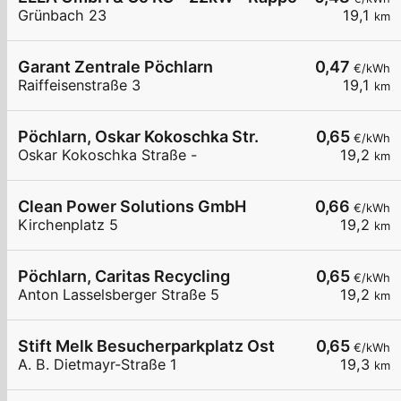
Grünbach 23
19,1
km
Garant Zentrale Pöchlarn
0,47
€/kWh
Raiffeisenstraße 3
19,1
km
Pöchlarn, Oskar Kokoschka Str.
0,65
€/kWh
Oskar Kokoschka Straße -
19,2
km
Clean Power Solutions GmbH
0,66
€/kWh
Kirchenplatz 5
19,2
km
Pöchlarn, Caritas Recycling
0,65
€/kWh
Anton Lasselsberger Straße 5
19,2
km
Stift Melk Besucherparkplatz Ost
0,65
€/kWh
A. B. Dietmayr-Straße 1
19,3
km