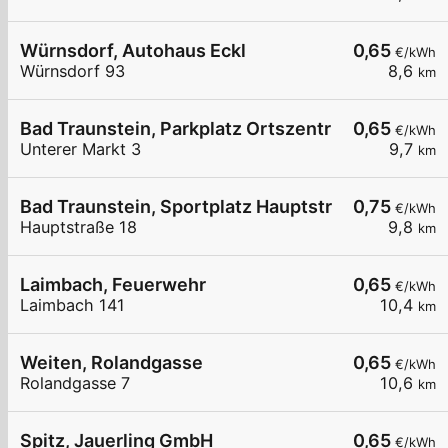
Würnsdorf, Autohaus Eckl
0,65
€/kWh
Würnsdorf 93
8,6
km
Bad Traunstein, Parkplatz Ortszentrum
0,65
€/kWh
Unterer Markt 3
9,7
km
Bad Traunstein, Sportplatz Hauptstr.
0,75
€/kWh
Hauptstraße 18
9,8
km
Laimbach, Feuerwehr
0,65
€/kWh
Laimbach 141
10,4
km
Weiten, Rolandgasse
0,65
€/kWh
Rolandgasse 7
10,6
km
Spitz, Jauerling GmbH
0,65
€/kWh