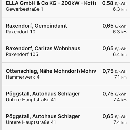
ELLA GmbH & Co KG - 200kW - Kottes - Firma Wan
0,58
€/kWh
Gewerbestraße 1
6,3
km
Raxendorf, Gemeindamt
0,65
€/kWh
Raxendorf 10
6,3
km
Raxendorf, Caritas Wohnhaus
0,65
€/kWh
Raxendorf 105
6,4
km
Ottenschlag, Nähe Mohndorf/Mohnwirt
0,75
€/kWh
Hammerwerk 4
7,1
km
Pöggstall, Autohaus Schlager
0,75
€/kWh
Untere Hauptstraße 41
7,4
km
Pöggstall, Autohaus Schlager
0,65
€/kWh
Untere Hauptstraße 41
7,4
km