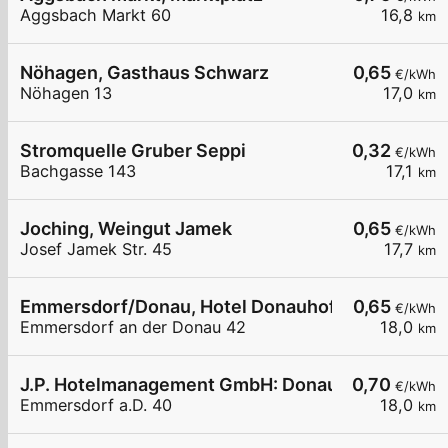
Aggsbach Markt 60
16,8
km
Nöhagen, Gasthaus Schwarz
0,65
€/kWh
Nöhagen 13
17,0
km
Stromquelle Gruber Seppi
0,32
€/kWh
Bachgasse 143
17,1
km
Joching, Weingut Jamek
0,65
€/kWh
Josef Jamek Str. 45
17,7
km
Emmersdorf/Donau, Hotel Donauhof
0,65
€/kWh
Emmersdorf an der Donau 42
18,0
km
J.P. Hotelmanagement GmbH: Donauhof
0,70
€/kWh
Emmersdorf a.D. 40
18,0
km