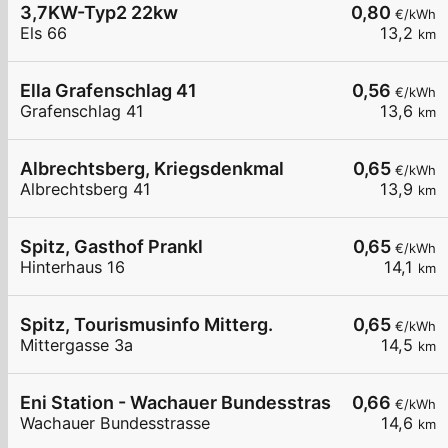
3,7KW-Typ2 22kw
0,80
€/kWh
Els 66
13,2
km
Ella Grafenschlag 41
0,56
€/kWh
Grafenschlag 41
13,6
km
Albrechtsberg, Kriegsdenkmal
0,65
€/kWh
Albrechtsberg 41
13,9
km
Spitz, Gasthof Prankl
0,65
€/kWh
Hinterhaus 16
14,1
km
Spitz, Tourismusinfo Mitterg.
0,65
€/kWh
Mittergasse 3a
14,5
km
Eni Station - Wachauer Bundesstrasse
0,66
€/kWh
Wachauer Bundesstrasse
14,6
km