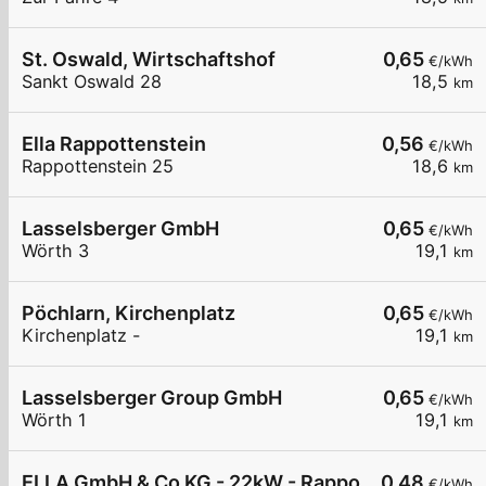
St. Oswald, Wirtschaftshof
0,65
€/kWh
Sankt Oswald 28
18,5
km
Ella Rappottenstein
0,56
€/kWh
Rappottenstein 25
18,6
km
Lasselsberger GmbH
0,65
€/kWh
Wörth 3
19,1
km
Pöchlarn, Kirchenplatz
0,65
€/kWh
Kirchenplatz -
19,1
km
Lasselsberger Group GmbH
0,65
€/kWh
Wörth 1
19,1
km
ELLA GmbH & Co KG - 22kW - Rappottenstein Ho
0,48
€/kWh