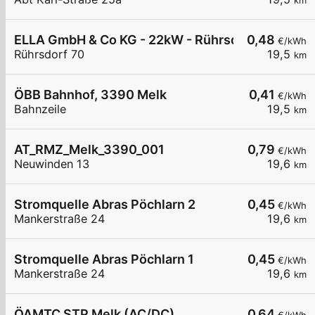
km
ELLA GmbH & Co KG - 22kW - Rührsdorf - Kinder
0,48
€/kWh
Rührsdorf 70
19,5
km
ÖBB Bahnhof, 3390 Melk
0,41
€/kWh
Bahnzeile
19,5
km
AT_RMZ_Melk_3390_001
0,79
€/kWh
Neuwinden 13
19,6
km
Stromquelle Abras Pöchlarn 2
0,45
€/kWh
Mankerstraße 24
19,6
km
Stromquelle Abras Pöchlarn 1
0,45
€/kWh
Mankerstraße 24
19,6
km
ÖAMTC STP Melk (AC/DC)
0,64