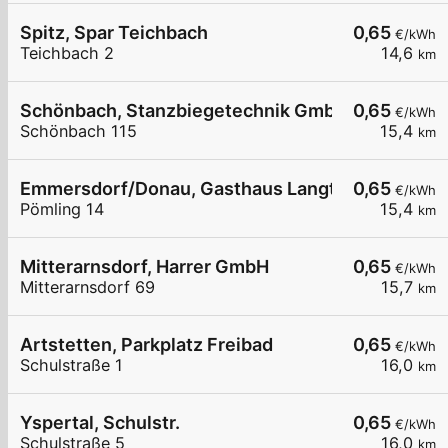
Spitz, Spar Teichbach
0,65
€/kWh
Teichbach 2
14,6
km
Schönbach, Stanzbiegetechnik GmbH
0,65
€/kWh
Schönbach 115
15,4
km
Emmersdorf/Donau, Gasthaus Langthaler
0,65
€/kWh
Pömling 14
15,4
km
Mitterarnsdorf, Harrer GmbH
0,65
€/kWh
Mitterarnsdorf 69
15,7
km
Artstetten, Parkplatz Freibad
0,65
€/kWh
Schulstraße 1
16,0
km
Yspertal, Schulstr.
0,65
€/kWh
Schulstraße 5
16,0
km