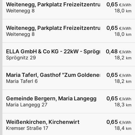
Weitenegg, Parkplatz Freizeitzentrum
0,65
€/kWh
Weitenegg 8
18,0
km
Weitenegg, Parkplatz Freizeitzentrum
0,65
€/kWh
Weitenegg 8
18,0
km
ELLA GmbH & Co KG - 22kW - Sprögnitz - Sonnen
0,48
€/kWh
Sprögnitz 29
18,2
km
Maria Taferl, Gasthof "Zum Goldenen Löwen"
0,65
€/kWh
Maria Taferl 6
18,2
km
Gemeinde Bergern, Maria Langegg
0,65
€/kWh
Maria Langegg 27
18,3
km
Weißenkirchen, Kirchenwirt
0,65
€/kWh
Kremser Straße 17
18,4
km