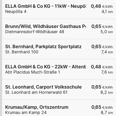
ELLA GmbH & Co KG - 11kW - Neupölla Gemeinde
0,48
€/kWh
Neupölla 4
4,1
km
Brunn/Wild, Wildhäuser Gasthaus Powisch
0,65
€/kWh
Dietmannsdorf-Wildhäuser 48
5,0
km
St. Bernhard, Parkplatz Sportplatz
0,65
€/kWh
St. Bernhard 100
7,4
km
ELLA GmbH & Co KG - 22kW - Altenburg - Stiftpar
0,48
€/kWh
Abt Placidus Much-Straße 1
7,6
km
St. Leonhard, Carport Volksschule
0,65
€/kWh
St. Leonhard am Hornerwald 61
8,2
km
Krumau/Kamp, Ortszentrum
0,65
€/kWh
Krumau am Kamp 24
8,7
km