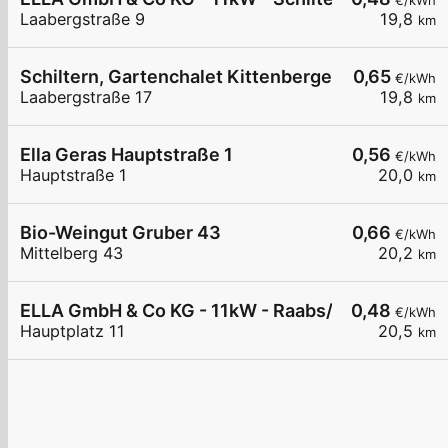
€/kWh
Laabergstraße 9
19,8
km
Schiltern, Gartenchalet Kittenberger
0,65
€/kWh
Laabergstraße 17
19,8
km
Ella Geras Hauptstraße 1
0,56
€/kWh
Hauptstraße 1
20,0
km
Bio-Weingut Gruber 43
0,66
€/kWh
Mittelberg 43
20,2
km
ELLA GmbH & Co KG - 11kW - Raabs/Thaya - Raif
0,48
€/kWh
Hauptplatz 11
20,5
km