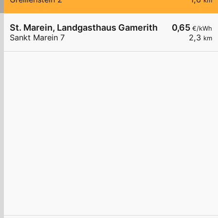
km
St. Marein, Landgasthaus Gamerith
0,65
€/kWh
Sankt Marein 7
2,3
km