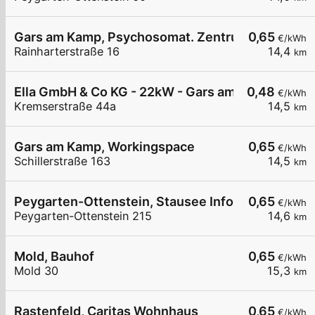
Gars am Kamp, Psychosomat. Zentrum
0,65
€/kWh
Rainharterstraße 16
14,4
km
Ella GmbH & Co KG - 22kW - Gars am Kamp - Was
0,48
€/kWh
Kremserstraße 44a
14,5
km
Gars am Kamp, Workingspace
0,65
€/kWh
Schillerstraße 163
14,5
km
Peygarten-Ottenstein, Stausee Infozentrum
0,65
€/kWh
Peygarten-Ottenstein 215
14,6
km
Mold, Bauhof
0,65
€/kWh
Mold 30
15,3
km
Rastenfeld, Caritas Wohnhaus
0,65
€/kWh