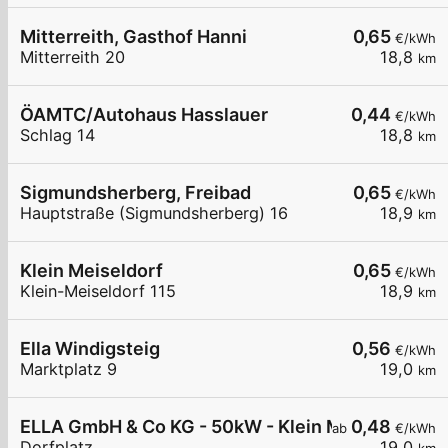
Mitterreith, Gasthof Hanni
0,65
€/kWh
Mitterreith 20
18,8
km
ÖAMTC/Autohaus Hasslauer
0,44
€/kWh
Schlag 14
18,8
km
Sigmundsherberg, Freibad
0,65
€/kWh
Hauptstraße (Sigmundsherberg) 16
18,9
km
Klein Meiseldorf
0,65
€/kWh
Klein-Meiseldorf 115
18,9
km
Ella Windigsteig
0,56
€/kWh
Marktplatz 9
19,0
km
ELLA GmbH & Co KG - 50kW - Klein Meiseldorf - S
0,48
ab
€/kWh
Dorfplatz
19,0