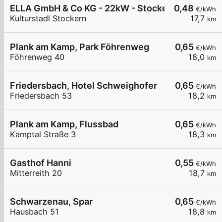
ELLA GmbH & Co KG - 22kW - Stockern Kulturstad
0,48
€/kWh
Kulturstadl Stockern
17,7
km
Plank am Kamp, Park Föhrenweg
0,65
€/kWh
Föhrenweg 40
18,0
km
Friedersbach, Hotel Schweighofer
0,65
€/kWh
Friedersbach 53
18,2
km
Plank am Kamp, Flussbad
0,65
€/kWh
Kamptal Straße 3
18,3
km
Gasthof Hanni
0,55
€/kWh
Mitterreith 20
18,7
km
Schwarzenau, Spar
0,65
€/kWh
Hausbach 51
18,8
km