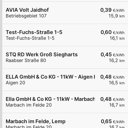
AVIA Volt Jaidhof
0,39
€/kWh
Betriebsgebiet 107
15,9
km
Test-Fuchs-Straße 1-5
0,60
€/kWh
Test-Fuchs-Straße 1-5
16,1
km
STQ RD Werk Groß Siegharts
0,45
€/kWh
Raabser Straße 80
16,2
km
ELLA GmbH & Co KG - 11kW - Aigen bei Raabs - S
0,48
€/kWh
Aigen 20
16,5
km
Ella GmbH & Co KG - 11kW - Marbach im Felde - F
0,48
€/kWh
Marbach im Felde 20
16,7
km
Marbach im Felde, Lemp
0,65
€/kWh
Marbach im Felde 20
16,7
km