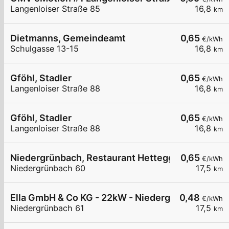
Langenloiser Straße 85
16,8
km
Dietmanns, Gemeindeamt
0,65
€/kWh
Schulgasse 13-15
16,8
km
Gföhl, Stadler
0,65
€/kWh
Langenloiser Straße 88
16,8
km
Gföhl, Stadler
0,65
€/kWh
Langenloiser Straße 88
16,8
km
Niedergrünbach, Restaurant Hettegger
0,65
€/kWh
Niedergrünbach 60
17,5
km
Ella GmbH & Co KG - 22kW - Niedergrünbach - Ko
0,48
€/kWh
Niedergrünbach 61
17,5
km