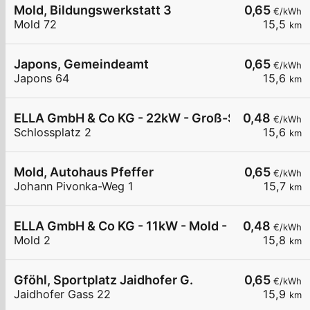
Mold, Bildungswerkstatt 3
0,65
€/kWh
Mold 72
15,5
km
Japons, Gemeindeamt
0,65
€/kWh
Japons 64
15,6
km
ELLA GmbH & Co KG - 22kW - Groß-Siegharts - T
0,48
€/kWh
Schlossplatz 2
15,6
km
Mold, Autohaus Pfeffer
0,65
€/kWh
Johann Pivonka-Weg 1
15,7
km
ELLA GmbH & Co KG - 11kW - Mold - Landgasthau
0,48
€/kWh
Mold 2
15,8
km
Gföhl, Sportplatz Jaidhofer G.
0,65
€/kWh
Jaidhofer Gass 22
15,9
km