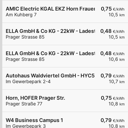
AMIC Electric KGAL EKZ Horn Frauenhofen Am K
0,75
€/kWh
Am Kuhberg 7
10,5
km
ELLA GmbH & Co KG - 22kW - Ladestation Horn - 
0,48
€/kWh
Prager Strasse 85
10,5
km
ELLA GmbH & Co KG - 22kW - Ladestation Horn -
0,48
€/kWh
Prager Strasse 85
10,6
km
Autohaus Waldviertel GmbH - HYC50
0,79
€/kWh
Im Gewerbepark 2-4
10,7
km
Horn, HOFER Prager Str.
0,75
€/kWh
Prager Straße 77
10,8
km
W4 Business Campus 1
0,79
€/kWh
Im Gewerbepark 3
10,8
km