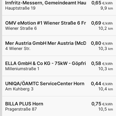
Irnfritz-Messern, Gemeindeamt Hauptstr.
0,65
€/kWh
Hauptstraße 19
9,9
km
OMV eMotion #1 Wiener Straße 6 Frauenhofen
0,69
€/kWh
Wiener Straße 6
10,2
km
Mer Austria GmbH Mer Austria (McD) - Frauenhofe
0,80
€/kWh
4 Wiener Str.
10,3
km
ELLA GmbH & Co KG - 75kW - Göpfritz Firma Hofst
0,58
€/kWh
Milleniumstraße 1
10,3
km
UNIQA/ÖAMTC ServiceCenter Horn
0,44
€/kWh
Am Kuhberg 3
10,4
km
BILLA PLUS Horn
0,75
€/kWh
Pragerstraße 87
10,5
km