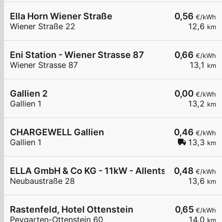
Ella Horn Wiener Straße
0,56
€/kWh
Wiener Straße 22
12,6
km
Eni Station - Wiener Strasse 87
0,66
€/kWh
Wiener Strasse 87
13,1
km
Gallien 2
0,00
€/kWh
Gallien 1
13,2
km
CHARGEWELL Gallien
0,46
€/kWh
Gallien 1
13,3
km
ELLA GmbH & Co KG - 11kW - Allentsteig - w4ro
0,48
€/kWh
Neubaustraße 28
13,6
km
Rastenfeld, Hotel Ottenstein
0,65
€/kWh
Peygarten-Ottenstein 60
14,0
km