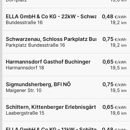
km
ELLA GmbH & Co KG - 22kW - Schwarzenau - Tha
0,48
€/kWh
Bundesstraße 16
19,2
km
Schwarzenau, Schloss Parkplatz Bundesstr.
0,75
€/kWh
Parkplatz Bundesstraße 16
19,2
km
Harmannsdorf Gasthof Buchinger
0,65
€/kWh
Harmannsdorf 18
19,5
km
Sigmundsherberg, BFI NÖ
0,75
€/kWh
Maigener Str. 10
19,5
km
Schiltern, Kittenberger Erlebnisgärten
0,65
€/kWh
Laabergstraße 15
19,6
km
ELLA GmbH & Co KG - 11kW - Schiltern - Kittenbe
0,48