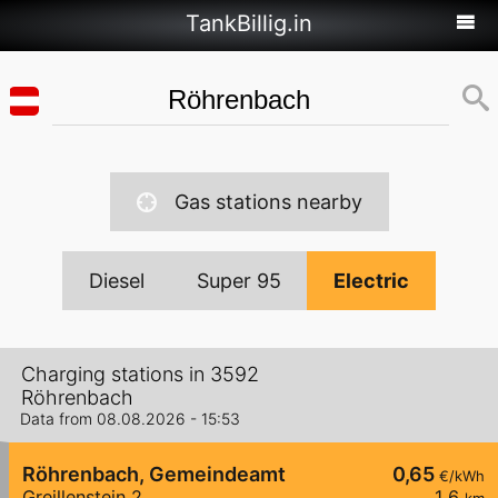
TankBillig.in
Gas stations nearby
Diesel
Super 95
Electric
Charging stations in 3592
Röhrenbach
Data from 08.08.2026 - 15:53
Röhrenbach, Gemeindeamt
0,65
€/kWh
Greillenstein 2
1,6