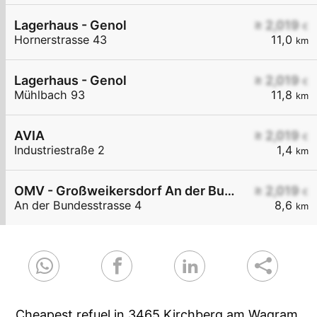
Lagerhaus - Genol
≥ 2,019
€
Hornerstrasse 43
11,0
km
Lagerhaus - Genol
≥ 2,019
€
Mühlbach 93
11,8
km
AVIA
≥ 2,019
€
Industriestraße 2
1,4
km
OMV - Großweikersdorf An der Bundesstraße 4
≥ 2,019
€
An der Bundesstrasse 4
8,6
km
Cheapest refuel in 3465 Kirchberg am Wagram.