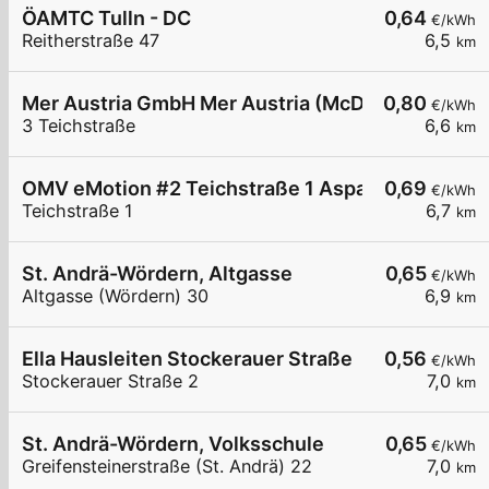
ÖAMTC Tulln - DC
0,64
€/kWh
Reitherstraße 47
6,5
km
Mer Austria GmbH Mer Austria (McD) - Langenrohr
0,80
€/kWh
3 Teichstraße
6,6
km
OMV eMotion #2 Teichstraße 1 Asparn/Langenro
0,69
€/kWh
Teichstraße 1
6,7
km
St. Andrä-Wördern, Altgasse
0,65
€/kWh
Altgasse (Wördern) 30
6,9
km
Ella Hausleiten Stockerauer Straße
0,56
€/kWh
Stockerauer Straße 2
7,0
km
St. Andrä-Wördern, Volksschule
0,65
€/kWh
Greifensteinerstraße (St. Andrä) 22
7,0
km