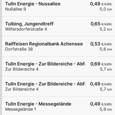
Tulln Energie - Nussallee
0,49
€/kWh
Nußallee 9
5,0
km
Tulbing, Jungendtreff
0,65
€/kWh
Wilfersdorferstraße 4
5,2
km
Raiffeisen Regionalbank Achensee
0,53
€/kWh
Dorfstraße 38
5,6
km
Tulln Energie - Zur Bildereiche - Abfahrt Tulln S5
0,69
€/kWh
Zur Bildereiche 4
5,7
km
Tulln Energie - Zur Bildereiche - Abfahrt Tulln S
0,49
€/kWh
Zur Bildereiche 4
5,7
km
Tulln Energie - Messegelände
0,49
€/kWh
Messegelände 1
5,9
km