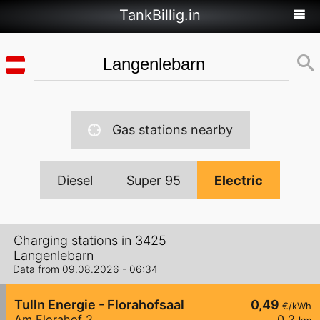
TankBillig.in
Gas stations nearby
Diesel
Super 95
Electric
Charging stations in 3425
Langenlebarn
Data from 09.08.2026 - 06:34
Tulln Energie - Florahofsaal
0,49
€/kWh
Am Florahof 2
0,2