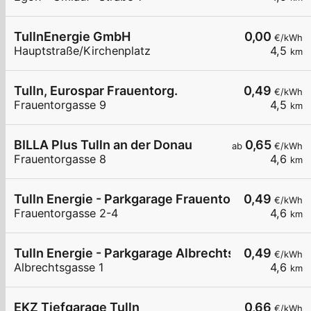
TullnEnergie GmbH
0,00
€/kWh
Hauptstraße/Kirchenplatz
4,5
km
Tulln, Eurospar Frauentorg.
0,49
€/kWh
Frauentorgasse 9
4,5
km
BILLA Plus Tulln an der Donau
0,65
ab
€/kWh
Frauentorgasse 8
4,6
km
Tulln Energie - Parkgarage Frauentorgasse
0,49
€/kWh
Frauentorgasse 2-4
4,6
km
Tulln Energie - Parkgarage Albrechtsgasse
0,49
€/kWh
Albrechtsgasse 1
4,6
km
EKZ Tiefgarage Tulln
0,66
€/kWh