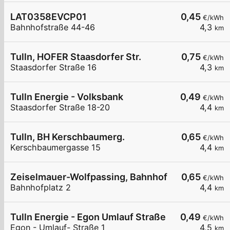
LAT0358EVCP01
0,45
€/kWh
Bahnhofstraße 44-46
4,3
km
Tulln, HOFER Staasdorfer Str.
0,75
€/kWh
Staasdorfer Straße 16
4,3
km
Tulln Energie - Volksbank
0,49
€/kWh
Staasdorfer Straße 18-20
4,4
km
Tulln, BH Kerschbaumerg.
0,65
€/kWh
Kerschbaumergasse 15
4,4
km
Zeiselmauer-Wolfpassing, Bahnhof
0,65
€/kWh
Bahnhofplatz 2
4,4
km
Tulln Energie - Egon Umlauf Straße
0,49
€/kWh
Egon - Umlauf- Straße 1
4,5
km