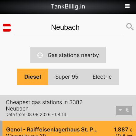
TankBillig.in
Gas stations nearby
Diesel
Super 95
Electric
Cheapest gas stations in 3382
Neubach
Data from 08.08.2026 - 04:14
Genol - Raiffeisenlagerhaus St. Pölten
1,887
€
Wienerstrasse 39
10,6