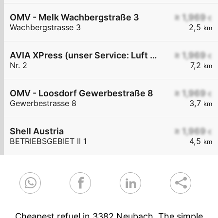
OMV - Melk Wachbergstraße 3
≥ 1,969
€
Wachbergstrasse 3
2,5
km
AVIA XPress (unser Service: Luft und Wasser)
≥ 1,969
€
Nr. 2
7,2
km
OMV - Loosdorf Gewerbestraße 8
≥ 1,969
€
Gewerbestrasse 8
3,7
km
Shell Austria
≥ 1,969
€
BETRIEBSGEBIET II 1
4,5
km
Cheapest refuel in 3382 Neubach. The simple