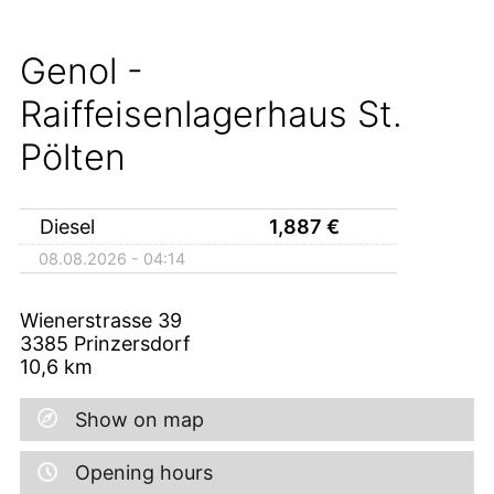
Genol -
Raiffeisenlagerhaus St.
Pölten
Diesel
1,887
€
08.08.2026 - 04:14
Wienerstrasse 39
3385
Prinzersdorf
10,6
km
Show on map
Opening hours