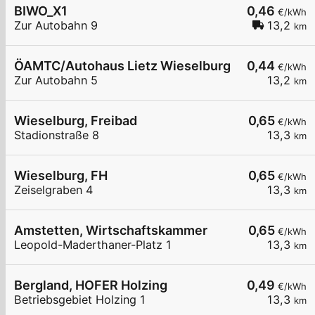
BIWO_X1
0,46
€/kWh
Zur Autobahn 9
13,2
km
ÖAMTC/Autohaus Lietz Wieselburg
0,44
€/kWh
Zur Autobahn 5
13,2
km
Wieselburg, Freibad
0,65
€/kWh
Stadionstraße 8
13,3
km
Wieselburg, FH
0,65
€/kWh
Zeiselgraben 4
13,3
km
Amstetten, Wirtschaftskammer
0,65
€/kWh
Leopold-Maderthaner-Platz 1
13,3
km
Bergland, HOFER Holzing
0,49
€/kWh
Betriebsgebiet Holzing 1
13,3
km