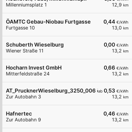
Millenniumsplatz 1
12,9
km
ÖAMTC Gebau-Niobau Furtgasse
0,44
€/kWh
Furtgasse 10
13,0
km
Schuberth Wieselburg
0,00
€/kWh
Wiener Straße 11
13,2
km
Hocharn Invest GmbH
0,66
€/kWh
Mitterfeldstraße 24
13,2
km
AT_PrucknerWieselburg_3250_006 öffentlich
0,53
ab
€/kWh
Zur Autobahn 3
13,2
km
Hafnertec
0,46
€/kWh
Zur Autobahn 9
13,2
km