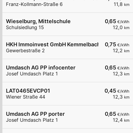
Franz-Kollmann-Straße 6
11,8
km
Wieselburg, Mittelschule
0,65
€/kWh
Schulsiedlung 15
12,0
km
HKH Immoinvest GmbH Kemmelbach
0,75
€/kWh
Gewerbestraße 2
12,2
km
Umdasch AG PP infocenter
0,65
€/kWh
Josef Umdasch Platz 1
12,3
km
LAT0465EVCP01
0,45
€/kWh
Wiener Straße 44
12,3
km
Umdasch AG PP porter
0,65
€/kWh
Josef Umdasch Platz 1
12,4
km