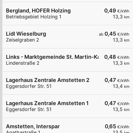
Bergland, HOFER Holzing
0,49
€/kWh
Betriebsgebiet Holzing 1
13,3
km
Lidl Wieselburg
0,45
ab
€/kWh
Zeiselgraben 2
13,3
km
Links - Marktgemeinde St. Martin-Karlsbach
0,48
€/kWh
Lindenstraße 2
13,3
km
Lagerhaus Zentrale Amstetten 2
0,47
€/kWh
Eggersdorfer Str. 51
13,4
km
Lagerhaus Zentrale Amstetten 1
0,47
€/kWh
Eggersdorfer Str. 51
13,5
km
Amstetten, Interspar
0,65
€/kWh
Agathastraße 1
13,5
km