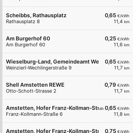
Scheibbs, Rathausplatz
0,65
€/kWh
Rathausplatz 8
11,4
km
Am Burgerhof 60
0,25
€/kWh
Am Burgerhof 60
11,6
km
Wieselburg-Land, Gemeindeamt Weinzierl
0,65
€/kWh
Weinzierl-Wechlingerstraße 9
11,7
km
Shell Amstetten REWE
0,79
€/kWh
Otto-Schott-Strasse 2
11,7
km
Amstetten, Hofer Franz-Kollman-Str.
0,65
ab
€/kWh
Franz-Kollmann-Straße 6
11,8
km
Amstetten, Hofer Franz-Kollman-Str.
0,75
€/kWh