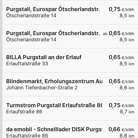
Purgstall, Eurospar Ötscherlandstr.
0,75
€/kWh
Ötscherlandstraße 14
8,5
km
Purgstall, Eurospar Ötscherlandstr.
0,65
ab
€/kWh
Ötscherlandstraße 14
8,5
km
BILLA Purgstall an der Erlauf
0,65
€/kWh
Erlauftalstraße 33
8,5
km
Blindenmarkt, Erholungszentrum Auseen
0,65
€/kWh
Johann Tiefenbacher-Straße 2
8,6
km
Turmstrom Purgstall Erlaufstraße 86
0,75
€/kWh
Erlaufstraße 86
8,7
km
da emobil - Schnelllader DISK Purgstall
0,66
€/kWh
Erlauftalstraße 86
8,8
km