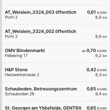
AT_Weislein_3324_003 öffentlich
0,61
€/kWh
Pichl 2
8,9
km
AT_Weislein_3324_002 öffentlich
Pichl 2
8,9
km
OMV Blindenmarkt
0,70
ab
€/kWh
Felbering 17
9,2
km
H&P Stone
0,42
€/kWh
Heizwerkstrasse 2
9,3
km
Schauboden, Betreuungszentrum
0,65
€/kWh
Schauboden 26
9,4
km
St. Georgen am Ybbsfelde, GENTRACO
0,65
€/kWh