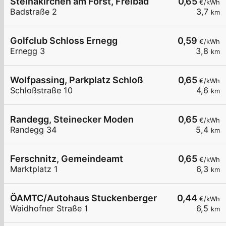
Steinakirchen am Forst, Freibad
0,65
€/kWh
Badstraße 2
3,7
km
Golfclub Schloss Ernegg
0,59
€/kWh
Ernegg 3
3,8
km
Wolfpassing, Parkplatz Schloß
0,65
€/kWh
Schloßstraße 10
4,6
km
Randegg, Steinecker Moden
0,65
€/kWh
Randegg 34
5,4
km
Ferschnitz, Gemeindeamt
0,65
€/kWh
Marktplatz 1
6,3
km
ÖAMTC/Autohaus Stuckenberger
0,44
€/kWh
Waidhofner Straße 1
6,5
km