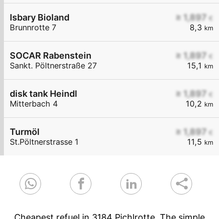
Isbary Bioland
≥ 1,897
€
Brunnrotte 7
8,3
km
SOCAR Rabenstein
≥ 1,897
€
Sankt. Pöltnerstraße 27
15,1
km
disk tank Heindl
≥ 1,897
€
Mitterbach 4
10,2
km
Turmöl
≥ 1,897
€
St.Pöltnerstrasse 1
11,5
km
Cheapest refuel in 3184 Pichlrotte. The simple