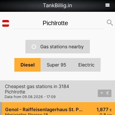
TankBillig.in
Gas stations nearby
Diesel
Super 95
Electric
Cheapest gas stations in 3184
Pichlrotte
Data from 09.08.2026 - 17:09
Genol - Raiffeisenlagerhaus St. Pölten
1,877
€
Mariazeller Strasse 18
0,8