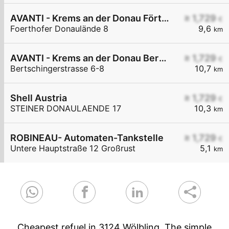
AVANTI - Krems an der Donau Förthofer Donaulände 8
≥ 1,729
€
Foerthofer Donaulände 8
9,6
km
AVANTI - Krems an der Donau Bertschingerstraße 6-8
≥ 1,729
€
Bertschingerstrasse 6-8
10,7
km
Shell Austria
≥ 1,729
€
STEINER DONAULAENDE 17
10,3
km
ROBINEAU- Automaten-Tankstelle
≥ 1,729
€
Untere Hauptstraße 12 Großrust
5,1
km
Cheapest refuel in 3124 Wölbling. The simple