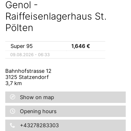
Genol -
Raiffeisenlagerhaus St.
Pölten
Super 95
1,646
€
09.08.2026 - 06:33
Bahnhofstrasse 12
3125
Statzendorf
3,7
km
Show on map
Opening hours
+43278283303