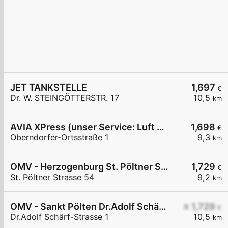
JET TANKSTELLE
1,697
€
Dr. W. STEINGÖTTERSTR. 17
10,5
km
AVIA XPress (unser Service: Luft und Wasser)
1,698
€
Oberndorfer-Ortsstraße 1
9,3
km
OMV - Herzogenburg St. Pöltner Straße 54
1,729
€
St. Pöltner Strasse 54
9,2
km
OMV - Sankt Pölten Dr.Adolf Schärf-Straße 1
≥ 1,729
€
Dr.Adolf Schärf-Strasse 1
10,5
km