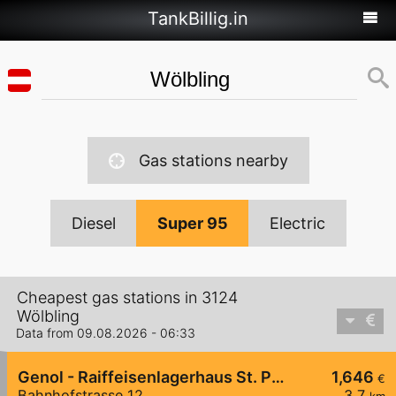
TankBillig.in
Gas stations nearby
Diesel
Super 95
Electric
Cheapest gas stations in 3124
Wölbling
Data from 09.08.2026 - 06:33
Genol - Raiffeisenlagerhaus St. Pölten
1,646
€
Bahnhofstrasse 12
3,7