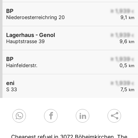
BP
≥ 1,939
€
Niederoesterreichring 20
9,1
km
Lagerhaus - Genol
≥ 1,939
€
Hauptstrasse 39
9,6
km
BP
≥ 1,939
€
Hainfelderstr.
0,5
km
eni
≥ 1,939
€
S 33
7,5
km
Cheapest refuel in 3072 Böheimkirchen. The