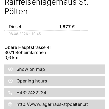
Raiffeisenlagerhaus St.
Pölten
Diesel
1,877
€
08.08.2026 - 19:45
Obere Hauptstrasse 41
3071
Böheimkirchen
0,6
km
Show on map
Opening hours
+4327432224
http://www.lagerhaus-stpoelten.at