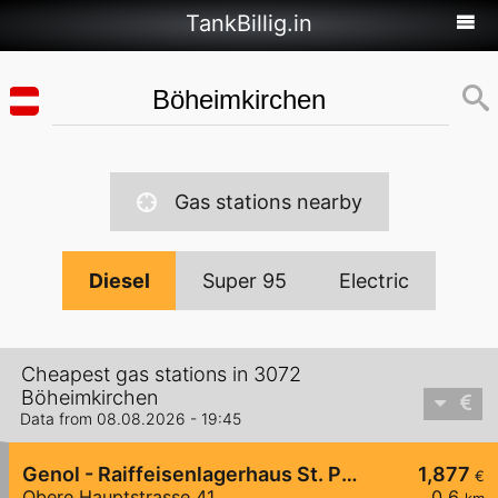
TankBillig.in
Gas stations nearby
Diesel
Super 95
Electric
Cheapest gas stations in 3072
Böheimkirchen
Data from 08.08.2026 - 19:45
Genol - Raiffeisenlagerhaus St. Pölten
1,877
€
Obere Hauptstrasse 41
0,6