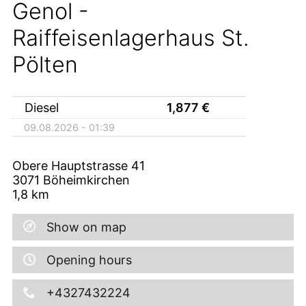
Genol -
Raiffeisenlagerhaus St.
Pölten
Diesel
1,877
€
09.08.2026 - 01:39
Obere Hauptstrasse 41
3071
Böheimkirchen
1,8
km
Show on map
Opening hours
+4327432224