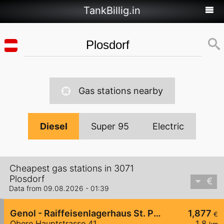
TankBillig.in
Gas stations nearby
Diesel
Super 95
Electric
Cheapest gas stations in 3071
Plosdorf
Data from 09.08.2026 - 01:39
Genol - Raiffeisenlagerhaus St. Pölten
1,877
€
Obere Hauptstrasse 41
1,8