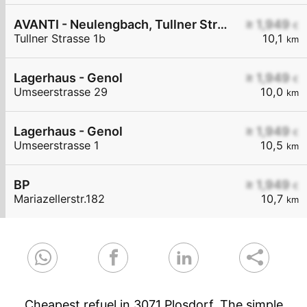
AVANTI - Neulengbach, Tullner Straße 1b
≥ 1,949
€
Tullner Strasse 1b
10,1
km
Lagerhaus - Genol
≥ 1,949
€
Umseerstrasse 29
10,0
km
Lagerhaus - Genol
≥ 1,949
€
Umseerstrasse 1
10,5
km
BP
≥ 1,949
€
Mariazellerstr.182
10,7
km
Cheapest refuel in 3071 Plosdorf. The simple