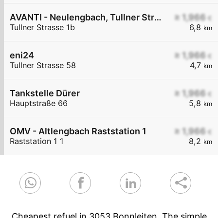
AVANTI - Neulengbach, Tullner Straße 1b
≥ 1,966
€
Tullner Strasse 1b
6,8
km
eni24
≥ 1,966
€
Tullner Strasse 58
4,7
km
Tankstelle Dürer
≥ 1,966
€
Hauptstraße 66
5,8
km
OMV - Altlengbach Raststation 1
≥ 1,966
€
Raststation 1 1
8,2
km
Cheapest refuel in 3053 Bonnleiten. The simple