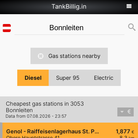
TankBillig.in
Gas stations nearby
Diesel
Super 95
Electric
Cheapest gas stations in 3053
Bonnleiten
Data from 07.08.2026 - 23:57
Genol - Raiffeisenlagerhaus St. Pölten
1,877
€
Obere Hauptstrasse 41
8,3