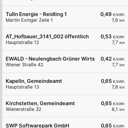
Tulln Energie - Reidling 1
0,49
€/kWh
Martin Exinger Zeile 1
7,6
km
AT_Hofbauer_3141_002 öffentlich
0,53
€/kWh
Hauptstraße 12
7,7
km
EWALD - Neulengbach Grüner Wirtschaftstreuha
0,42
€/kWh
Wiener Straße 42
7,7
km
Kapelln, Gemeindeamt
0,65
€/kWh
Hauptstraße 13
7,8
km
Kirchstetten, Gemeindeamt
0,65
€/kWh
Wienerstraße 32
8,1
km
SWP Softwarepark GmbH
0,65
€/kWh