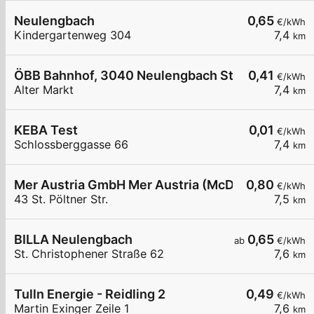
Neulengbach
0,65
€/kWh
Kindergartenweg 304
7,4
km
ÖBB Bahnhof, 3040 Neulengbach Stadt
0,41
€/kWh
Alter Markt
7,4
km
KEBA Test
0,01
€/kWh
Schlossberggasse 66
7,4
km
Mer Austria GmbH Mer Austria (McD) - Neulengbach
0,80
€/kWh
43 St. Pöltner Str.
7,5
km
BILLA Neulengbach
0,65
ab
€/kWh
St. Christophener Straße 62
7,6
km
Tulln Energie - Reidling 2
0,49
€/kWh
Martin Exinger Zeile 1
7,6
km