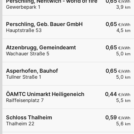
Perschling, Nentwich - world of fire
0,65
€/kWh
Gewerbepark 1
3,9
km
Perschling, Geb. Bauer GmbH
0,65
€/kWh
Hauptstraße 53
4,5
km
Atzenbrugg, Gemeindeamt
0,65
€/kWh
Wachauer Straße 5
5,0
km
Asperhofen, Bauhof
0,65
€/kWh
Tullner Straße 1
5,0
km
ÖAMTC Unimarkt Heiligeneich
0,44
€/kWh
Raiffeisenplatz 7
5,5
km
Schloss Thalheim
0,59
€/kWh
Thalheim 22
5,6
km