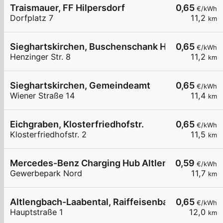
Traismauer, FF Hilpersdorf
0,65
€/kWh
Dorfplatz 7
11,2
km
Sieghartskirchen, Buschenschank Hauck
0,65
€/kWh
Henzinger Str. 8
11,2
km
Sieghartskirchen, Gemeindeamt
0,65
€/kWh
Wiener Straße 14
11,4
km
Eichgraben, Klosterfriedhofstr.
0,65
€/kWh
Klosterfriedhofstr. 2
11,5
km
Mercedes-Benz Charging Hub Altlengbach
0,59
€/kWh
Gewerbepark Nord
11,7
km
Altlengbach-Laabental, Raiffeisenbank Wienerwa
0,65
€/kWh
Hauptstraße 1
12,0
km