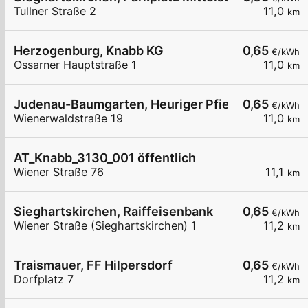
Tullner Straße 2
11,0
km
Herzogenburg, Knabb KG
0,65
€/kWh
Ossarner Hauptstraße 1
11,0
km
Judenau-Baumgarten, Heuriger Pfiel
0,65
€/kWh
Wienerwaldstraße 19
11,0
km
AT_Knabb_3130_001 öffentlich
Wiener Straße 76
11,1
km
Sieghartskirchen, Raiffeisenbank
0,65
€/kWh
Wiener Straße (Sieghartskirchen) 1
11,2
km
Traismauer, FF Hilpersdorf
0,65
€/kWh
Dorfplatz 7
11,2
km