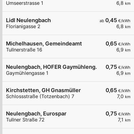
Umseerstrasse 1
6,8
km
Lidl Neulengbach
0,45
ab
€/kWh
Florianigasse 2
6,8
km
Michelhausen, Gemeindeamt
0,65
€/kWh
Tullnerstraße 16
6,9
km
Neulengbach, HOFER Gaymühleng.
0,75
€/kWh
Gaymühlengasse 1
6,9
km
Kirchstetten, GH Gnasmüller
0,65
€/kWh
Schlossstraße (Totzenbach) 7
7,0
km
Neulengbach, Eurospar
0,75
€/kWh
Tullner Straße 72
7,1
km