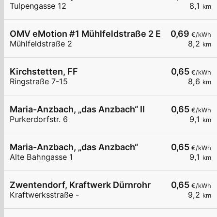
Tulpengasse 12
8,1
km
OMV eMotion #1 Mühlfeldstraße 2 Einsiedl
0,69
€/kWh
Mühlfeldstraße 2
8,2
km
Kirchstetten, FF
0,65
€/kWh
Ringstraße 7-15
8,6
km
Maria-Anzbach, „das Anzbach“ II
0,65
€/kWh
Purkerdorfstr. 6
9,1
km
Maria-Anzbach, „das Anzbach“
0,65
€/kWh
Alte Bahngasse 1
9,1
km
Zwentendorf, Kraftwerk Dürnrohr
0,65
€/kWh
Kraftwerksstraße -
9,2
km