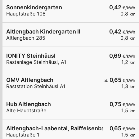
Sonnenkindergarten
0,42
€/kWh
Hauptstraße 108
0,8
km
Altlengbach Kindergarten II
0,42
€/kWh
Altlengbach 285
0,8
km
IONITY Steinhäusl
0,69
€/kWh
Rastanlage Steinhäusl, A1
1,2
km
OMV Altlengbach
0,65
ab
€/kWh
Raststation Steinhäusl A1
1,3
km
Hub Altlengbach
0,75
€/kWh
Alte Hauptstraße
1,5
km
Altlengbach-Laabental, Raiffeisenbank Wienerwa
0,65
€/kWh
Hauptstraße 1
1,5
km