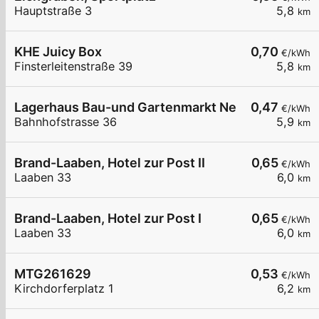
Hauptstraße 3
5,8
km
KHE Juicy Box
0,70
€/kWh
Finsterleitenstraße 39
5,8
km
Lagerhaus Bau-und Gartenmarkt Neulengbach
0,47
€/kWh
Bahnhofstrasse 36
5,9
km
Brand-Laaben, Hotel zur Post II
0,65
€/kWh
Laaben 33
6,0
km
Brand-Laaben, Hotel zur Post I
0,65
€/kWh
Laaben 33
6,0
km
MTG261629
0,53
€/kWh
Kirchdorferplatz 1
6,2
km