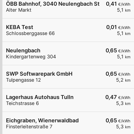
ÖBB Bahnhof, 3040 Neulengbach Stadt
0,41
€/kWh
Alter Markt
5,1
km
KEBA Test
0,01
€/kWh
Schlossberggasse 66
5,1
km
Neulengbach
0,65
€/kWh
Kindergartenweg 304
5,1
km
SWP Softwarepark GmbH
0,65
€/kWh
Tulpengasse 12
5,2
km
Lagerhaus Autohaus Tulln
0,47
€/kWh
Teichstrasse 6
5,3
km
Eichgraben, Wienerwaldbad
0,65
€/kWh
Finsterleitenstraße 7
5,3
km