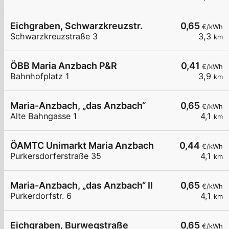
Eichgraben, Schwarzkreuzstr.
0,65
€/kWh
Schwarzkreuzstraße 3
3,3
km
ÖBB Maria Anzbach P&R
0,41
€/kWh
Bahnhofplatz 1
3,9
km
Maria-Anzbach, „das Anzbach“
0,65
€/kWh
Alte Bahngasse 1
4,1
km
ÖAMTC Unimarkt Maria Anzbach
0,44
€/kWh
Purkersdorferstraße 35
4,1
km
Maria-Anzbach, „das Anzbach“ II
0,65
€/kWh
Purkerdorfstr. 6
4,1
km
Eichgraben, Burwegstraße
0,65
€/kWh