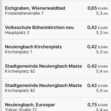
Eichgraben, Wienerwaldbad
0,65
€/kWh
Finsterleitenstraße 7
5,3
km
Volksschule Böheimkirchen neu
0,42
€/kWh
Hauptplatz 2
5,3
km
Neulengbach Kirchenplatz
0,42
€/kWh
Kirchenplatz 1
5,3
km
Stadtgemeinde Neulengbach Master LP1
0,42
€/kWh
Kirchenplatz 82
5,4
km
Stadtgemeinde Neulengbach Master LP2
0,42
€/kWh
Kirchenplatz 82
5,4
km
Neulengbach, Eurospar
0,75
€/kWh
Tullner Straße 72
5,4
km