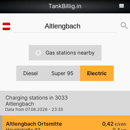
TankBillig.in
Gas stations nearby
Diesel
Super 95
Electric
Charging stations in 3033
Altlengbach
Data from 07.08.2026 - 23:35
Altlengbach Ortsmitte
0,42
€/kWh
Hauptstraße 93
0,4