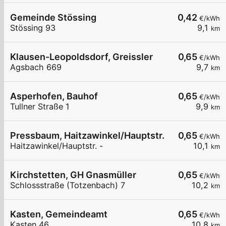
Gemeinde Stössing
0,42
€/kWh
Stössing 93
9,1
km
Klausen-Leopoldsdorf, Greissler
0,65
€/kWh
Agsbach 669
9,7
km
Asperhofen, Bauhof
0,65
€/kWh
Tullner Straße 1
9,9
km
Pressbaum, Haitzawinkel/Hauptstr.
0,65
€/kWh
Haitzawinkel/Hauptstr. -
10,1
km
Kirchstetten, GH Gnasmüller
0,65
€/kWh
Schlossstraße (Totzenbach) 7
10,2
km
Kasten, Gemeindeamt
0,65
€/kWh
Kasten 46
10,8
km