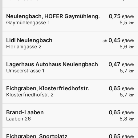
Neulengbach, HOFER Gaymühleng.
0,75
€/kWh
Gaymühlengasse 1
5,5
km
Lidl Neulengbach
0,45
ab
€/kWh
Florianigasse 2
5,6
km
Lagerhaus Autohaus Neulengbach
0,47
€/kWh
Umseerstrasse 1
5,7
km
Eichgraben, Klosterfriedhofstr.
0,65
€/kWh
Klosterfriedhofstr. 2
5,7
km
Brand-Laaben
0,65
€/kWh
Laaben 26
5,8
km
Eichgraben, Sportplatz
0,65
€/kWh