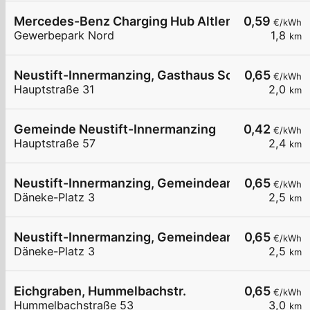
Mercedes-Benz Charging Hub Altlengbach
0,59
€/kWh
Gewerbepark Nord
1,8
km
Neustift-Innermanzing, Gasthaus Schilling
0,65
€/kWh
Hauptstraße 31
2,0
km
Gemeinde Neustift-Innermanzing
0,42
€/kWh
Hauptstraße 57
2,4
km
Neustift-Innermanzing, Gemeindeamt
0,65
€/kWh
Däneke-Platz 3
2,5
km
Neustift-Innermanzing, Gemeindeamt
0,65
€/kWh
Däneke-Platz 3
2,5
km
Eichgraben, Hummelbachstr.
0,65
€/kWh
Hummelbachstraße 53
3,0
km