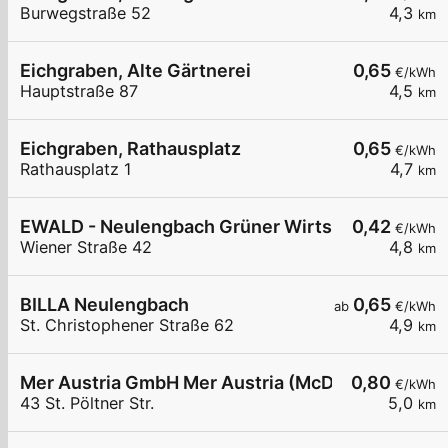
Burwegstraße 52
4,3
km
Eichgraben, Alte Gärtnerei
0,65
€/kWh
Hauptstraße 87
4,5
km
Eichgraben, Rathausplatz
0,65
€/kWh
Rathausplatz 1
4,7
km
EWALD - Neulengbach Grüner Wirtschaftstreuha
0,42
€/kWh
Wiener Straße 42
4,8
km
BILLA Neulengbach
0,65
ab
€/kWh
St. Christophener Straße 62
4,9
km
Mer Austria GmbH Mer Austria (McD) - Neulengbach
0,80
€/kWh
43 St. Pöltner Str.
5,0
km