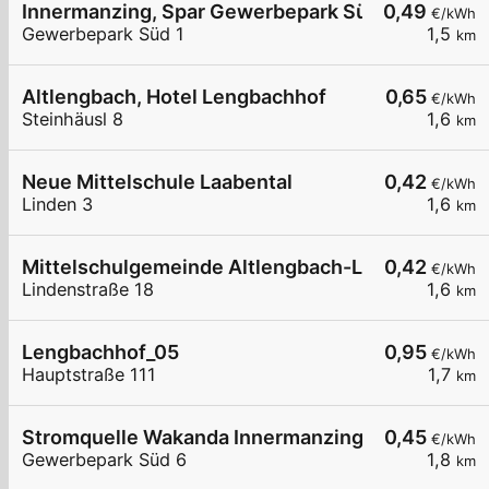
Innermanzing, Spar Gewerbepark Süd
0,49
€/kWh
Gewerbepark Süd 1
1,5
km
Altlengbach, Hotel Lengbachhof
0,65
€/kWh
Steinhäusl 8
1,6
km
Neue Mittelschule Laabental
0,42
€/kWh
Linden 3
1,6
km
Mittelschulgemeinde Altlengbach-Laabental
0,42
€/kWh
Lindenstraße 18
1,6
km
Lengbachhof_05
0,95
€/kWh
Hauptstraße 111
1,7
km
Stromquelle Wakanda Innermanzing
0,45
€/kWh
Gewerbepark Süd 6
1,8
km