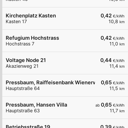
Kirchenplatz Kasten
0,42
€/kWh
Kasten 17
10,8
km
Refugium Hochstrass
0,42
€/kWh
Hochstrass 7
11,0
km
Voltage Node 21
0,44
€/kWh
Akazienweg 21
11,4
km
Pressbaum, Raiffeisenbank Wienerwald
0,65
€/kWh
Hauptstraße 64
11,5
km
Pressbaum, Hansen Villa
0,65
ab
€/kWh
Hauptstraße 63
11,7
km
Betriebsstraße 19
0,39
€/kWh