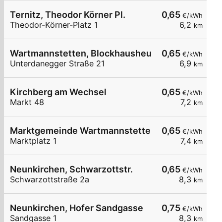
Ternitz, Theodor Körner Pl.
0,65
€/kWh
Theodor-Körner-Platz 1
6,2
km
Wartmannstetten, Blockhausheuriger Fam. Posc
0,65
€/kWh
Unterdanegger Straße 21
6,9
km
Kirchberg am Wechsel
0,65
€/kWh
Markt 48
7,2
km
Marktgemeinde Wartmannstetten
0,65
€/kWh
Marktplatz 1
7,4
km
Neunkirchen, Schwarzottstr.
0,65
€/kWh
Schwarzottstraße 2a
8,3
km
Neunkirchen, Hofer Sandgasse
0,75
€/kWh
Sandgasse 1
8,3
km