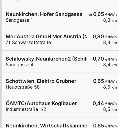
Neunkirchen, Hofer Sandgasse
0,65
ab
€/kWh
Sandgasse 1
8,3
km
Mer Austria GmbH Mer Austria (McD) - Neunkirch
0,80
€/kWh
71 Schwarzottstraße
8,4
km
Schilowsky_Neunkirchen2 (Schilowsky Beteilig
0,70
€/kWh
Sandgasse 4
8,4
km
Schottwien, Elektro Grubner
0,65
€/kWh
Hauptstraße 58
8,5
km
ÖAMTC/Autohaus Koglbauer
0,44
€/kWh
Industriestraße II/2
8,5
km
Neunkirchen, Wirtschaftskammer Triesterstr.
0,65
€/kWh