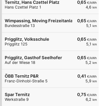
Ternitz, Hans Czettel Platz
0,65
€/kWh
Hans Czettel Platz 1
4,6
km
Wimpassing, Moving Freizeitanlage
0,65
€/kWh
Bundesstraße 13
5,1
km
Prigglitz, Volksschule
0,65
€/kWh
Prigglitz 125
5,1
km
Prigglitz, Gasthof Seelhofer
0,65
€/kWh
Auf der Wiese 18
5,2
km
ÖBB Ternitz P&R
0,41
€/kWh
Franz-Dinhobl-Straße 5
5,9
km
Spar Ternitz
0,75
€/kWh
Werkstraße 9
6,2
km