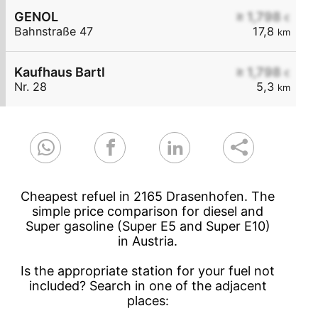
GENOL
≥ 1,798
€
Bahnstraße 47
17,8
km
Kaufhaus Bartl
≥ 1,798
€
Nr. 28
5,3
km
Cheapest refuel in 2165 Drasenhofen. The
simple price comparison for diesel and
Super gasoline (Super E5 and Super E10)
in Austria.
Is the appropriate station for your fuel not
included? Search in one of the adjacent
places: