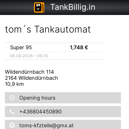
TankBillig.in
tom´s Tankautomat
Super 95
1,748
€
08.08.2026 - 06:10
Wildendürnbach 114
2164
Wildendürnbach
10,9
km
Opening hours
+436804450890
toms-kfzteile@gmx.at