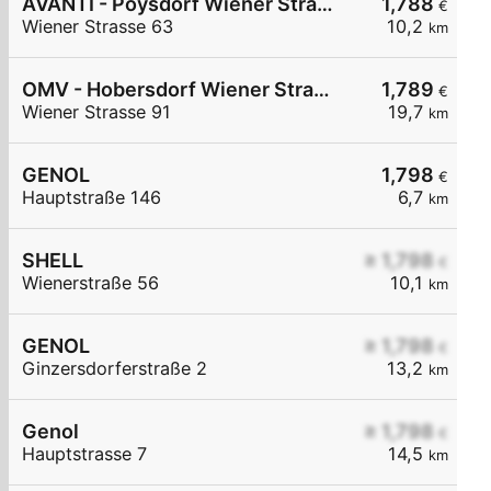
AVANTI - Poysdorf Wiener Straße 63
1,788
€
Wiener Strasse 63
10,2
km
OMV - Hobersdorf Wiener Straße 91
1,789
€
Wiener Strasse 91
19,7
km
GENOL
1,798
€
Hauptstraße 146
6,7
km
SHELL
≥ 1,798
€
Wienerstraße 56
10,1
km
GENOL
≥ 1,798
€
Ginzersdorferstraße 2
13,2
km
Genol
≥ 1,798
€
Hauptstrasse 7
14,5
km