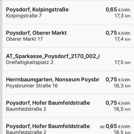
Poysdorf, Kolpingstraße
0,65
€/kWh
Kolpingstraße 7
17,3
km
Poysdorf, Oberer Markt
0,75
€/kWh
Oberer Markt 17
17,4
km
AT_Sparkasse_Poysdorf_2170_002_8211012707 öf
Dreifaltigkeitsplatz 2
17,5
km
Herrnbaumgarten, Nonseum Poysbrunner Str.
0,75
€/kWh
Poysbrunner Straße 16
18,3
km
Poysdorf, Hofer Baumfeldstraße
0,75
€/kWh
Baumfeldstraße 2
18,5
km
Poysdorf, Hofer Baumfeldstraße
0,65
ab
€/kWh
Baumfeldstraße 2
18,5
km