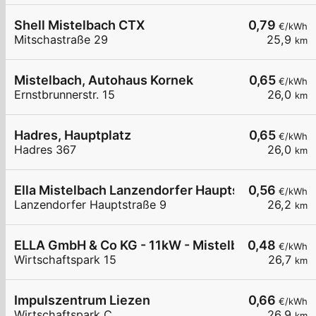
Shell Mistelbach CTX
0,79
€/kWh
Mitschastraße 29
25,9
km
Mistelbach, Autohaus Kornek
0,65
€/kWh
Ernstbrunnerstr. 15
26,0
km
Hadres, Hauptplatz
0,65
€/kWh
Hadres 367
26,0
km
Ella Mistelbach Lanzendorfer Hauptstraße 9
0,56
€/kWh
Lanzendorfer Hauptstraße 9
26,2
km
ELLA GmbH & Co KG - 11kW - Mistelbach - Maschi
0,48
€/kWh
Wirtschaftspark 15
26,7
km
Impulszentrum Liezen
0,66
€/kWh
Wirtschaftspark C
26,9
km