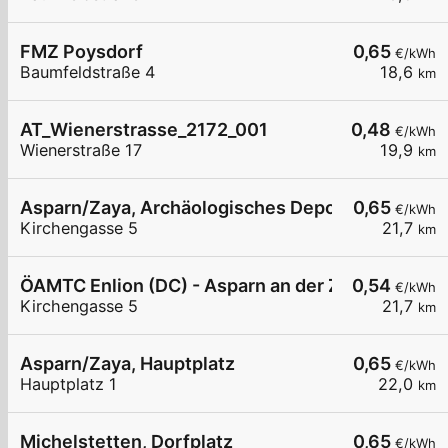
FMZ Poysdorf
0,65
€/kWh
Baumfeldstraße 4
18,6
km
AT_Wienerstrasse_2172_001
0,48
€/kWh
Wienerstraße 17
19,9
km
Asparn/Zaya, Archäologisches Depot
0,65
€/kWh
Kirchengasse 5
21,7
km
ÖAMTC Enlion (DC) - Asparn an der Zaya
0,54
€/kWh
Kirchengasse 5
21,7
km
Asparn/Zaya, Hauptplatz
0,65
€/kWh
Hauptplatz 1
22,0
km
Michelstetten, Dorfplatz
0,65
€/kWh