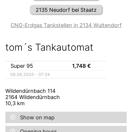
2135 Neudorf bei Staatz
CNG-Erdgas Tankstellen in 2134 Wultendorf
tom´s Tankautomat
Super 95
1,748
€
08.08.2026 - 07:34
Wildendürnbach 114
2164
Wildendürnbach
10,3
km
Show on map
Opening hours