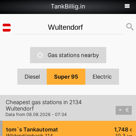
TankBillig.in
Gas stations nearby
Diesel
Super 95
Electric
Cheapest gas stations in 2134
Wultendorf
Data from 08.08.2026 - 07:34
tom´s Tankautomat
1,748
€
Wildendürnbach 114
10,3