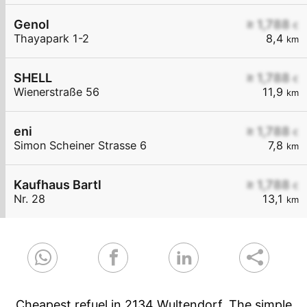
Genol
≥ 1,788
€
Thayapark 1-2
8,4
km
SHELL
≥ 1,788
€
Wienerstraße 56
11,9
km
eni
≥ 1,788
€
Simon Scheiner Strasse 6
7,8
km
Kaufhaus Bartl
≥ 1,788
€
Nr. 28
13,1
km
Cheapest refuel in 2134 Wultendorf. The simple