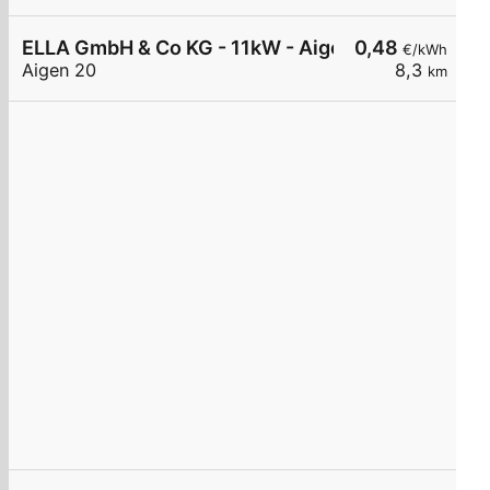
ELLA GmbH & Co KG - 11kW - Aigen bei Raabs - S
0,48
€/kWh
Aigen 20
8,3
km