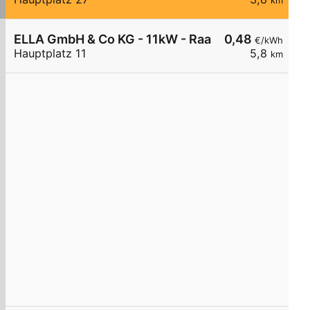
km
ELLA GmbH & Co KG - 11kW - Raabs/Thaya - Raif
0,48
€/kWh
Hauptplatz 11
5,8
km