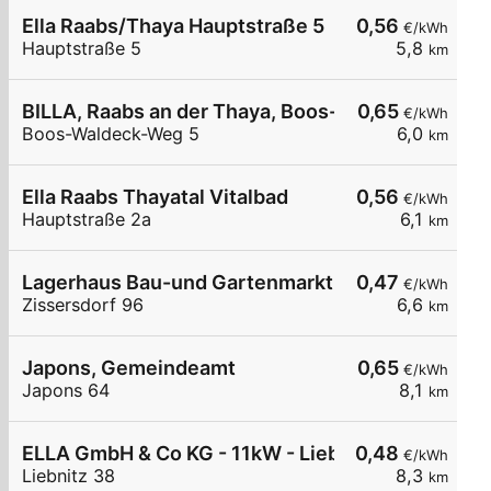
Ella Raabs/Thaya Hauptstraße 5
0,56
€/kWh
Hauptstraße 5
5,8
km
BILLA, Raabs an der Thaya, Boos-Waldeck-Weg
0,65
€/kWh
Boos-Waldeck-Weg 5
6,0
km
Ella Raabs Thayatal Vitalbad
0,56
€/kWh
Hauptstraße 2a
6,1
km
Lagerhaus Bau-und Gartenmarkt Zissersdorf bei
0,47
€/kWh
Zissersdorf 96
6,6
km
Japons, Gemeindeamt
0,65
€/kWh
Japons 64
8,1
km
ELLA GmbH & Co KG - 11kW - Liebnitz - Liebnitzm
0,48
€/kWh
Liebnitz 38
8,3
km