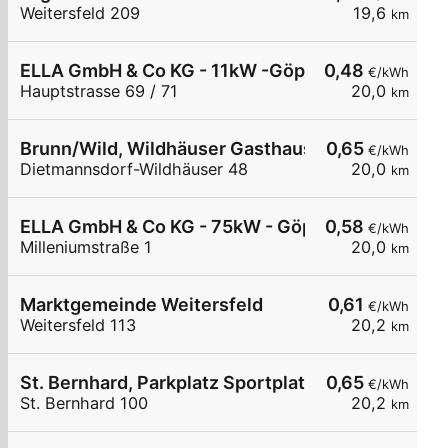
Weitersfeld 209
19,6
km
ELLA GmbH & Co KG - 11kW -Göpfritz Nah & Frisch
0,48
€/kWh
Hauptstrasse 69 / 71
20,0
km
Brunn/Wild, Wildhäuser Gasthaus Powisch
0,65
€/kWh
Dietmannsdorf-Wildhäuser 48
20,0
km
ELLA GmbH & Co KG - 75kW - Göpfritz Firma Hofst
0,58
€/kWh
Milleniumstraße 1
20,0
km
Marktgemeinde Weitersfeld
0,61
€/kWh
Weitersfeld 113
20,2
km
St. Bernhard, Parkplatz Sportplatz
0,65
€/kWh
St. Bernhard 100
20,2
km