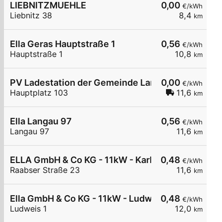
LIEBNITZMUEHLE
0,00
€/kWh
Liebnitz 38
8,4
km
Ella Geras Hauptstraße 1
0,56
€/kWh
Hauptstraße 1
10,8
km
PV Ladestation der Gemeinde Langau
0,00
€/kWh
Hauptplatz 103
11,6
km
Ella Langau 97
0,56
€/kWh
Langau 97
11,6
km
ELLA GmbH & Co KG - 11kW - Karlstein - HTL
0,48
€/kWh
Raabser Straße 23
11,6
km
Ella GmbH & Co KG - 11kW - Ludweis - Pfarrstadl
0,48
€/kWh
Ludweis 1
12,0
km