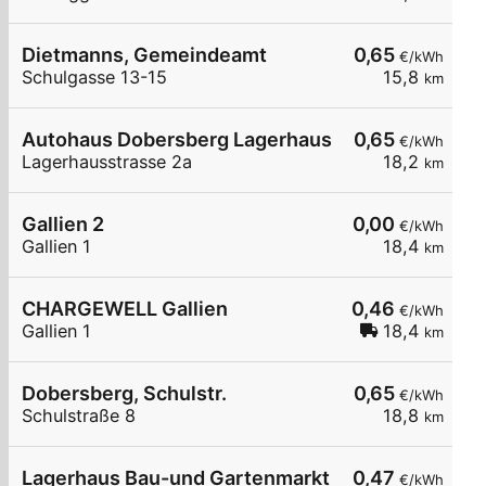
Dietmanns, Gemeindeamt
0,65
€/kWh
Schulgasse 13-15
15,8
km
Autohaus Dobersberg Lagerhausstrasse
0,65
€/kWh
Lagerhausstrasse 2a
18,2
km
Gallien 2
0,00
€/kWh
Gallien 1
18,4
km
CHARGEWELL Gallien
0,46
€/kWh
Gallien 1
18,4
km
Dobersberg, Schulstr.
0,65
€/kWh
Schulstraße 8
18,8
km
Lagerhaus Bau-und Gartenmarkt Weitersfeld
0,47
€/kWh