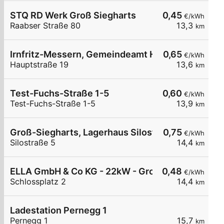
STQ RD Werk Groß Siegharts
0,45
€/kWh
Raabser Straße 80
13,3
km
Irnfritz-Messern, Gemeindeamt Hauptstr.
0,65
€/kWh
Hauptstraße 19
13,6
km
Test-Fuchs-Straße 1-5
0,60
€/kWh
Test-Fuchs-Straße 1-5
13,9
km
Groß-Siegharts, Lagerhaus Silostr.
0,75
€/kWh
Silostraße 5
14,4
km
ELLA GmbH & Co KG - 22kW - Groß-Siegharts - T
0,48
€/kWh
Schlossplatz 2
14,4
km
Ladestation Pernegg 1
Pernegg 1
15,7
km