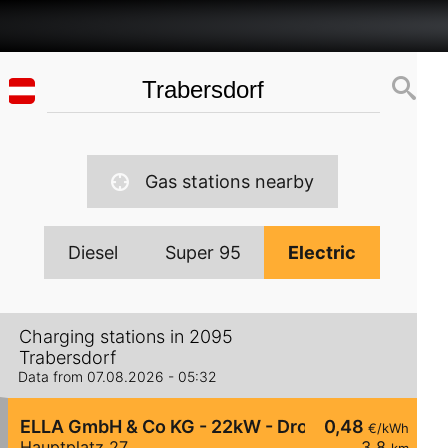
Gas stations nearby
Diesel
Super 95
Electric
Charging stations in 2095
Trabersdorf
Data from 07.08.2026 - 05:32
ELLA GmbH & Co KG - 22kW - Drosendorf - Haupt
0,48
€/kWh
Hauptplatz 27
3,8