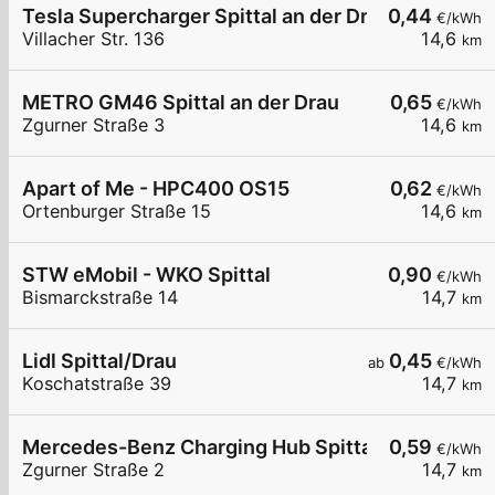
Tesla Supercharger Spittal an der Drau, Austria
0,44
€/kWh
Villacher Str. 136
14,6
km
METRO GM46 Spittal an der Drau
0,65
€/kWh
Zgurner Straße 3
14,6
km
Apart of Me - HPC400 OS15
0,62
€/kWh
Ortenburger Straße 15
14,6
km
STW eMobil - WKO Spittal
0,90
€/kWh
Bismarckstraße 14
14,7
km
Lidl Spittal/Drau
0,45
ab
€/kWh
Koschatstraße 39
14,7
km
Mercedes-Benz Charging Hub Spittal an der Drau
0,59
€/kWh
Zgurner Straße 2
14,7
km