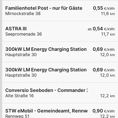
Familienhotel Post - nur für Gäste
0,55
€/kWh
Mirnockstraße 38
11,6
km
ASTRA III
0,54
ab
€/kWh
Seepromenade 36
11,7
km
300kW LM Energy Charging Station Seeboden
0,69
€/kWh
Hauptstraße 30
12,0
km
300kW LM Energy Charging Station Seeboden
0,69
€/kWh
Hauptstraße 30
12,0
km
Conversio Seeboden - Commander 2 - Alte Straß
Alte Straße 16
12,2
km
STW eMobil - Gemeindeamt, Rennweg
0,90
€/kWh
Rennweg 51
12,2
km