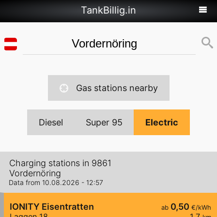
TankBillig.in
Gas stations nearby
Diesel
Super 95
Electric
Charging stations in 9861
Vordernöring
Data from 10.08.2026 - 12:57
IONITY Eisentratten
0,50
ab
€/kWh
Laggen 18
1,7