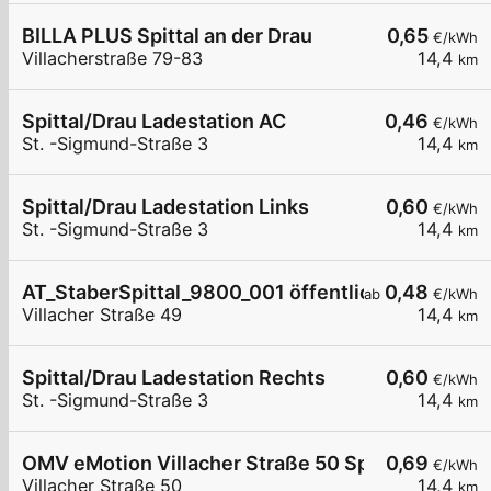
BILLA PLUS Spittal an der Drau
0,65
€/kWh
Villacherstraße 79-83
14,4
km
Spittal/Drau Ladestation AC
0,46
€/kWh
St. -Sigmund-Straße 3
14,4
km
Spittal/Drau Ladestation Links
0,60
€/kWh
St. -Sigmund-Straße 3
14,4
km
AT_StaberSpittal_9800_001 öffentlich
0,48
ab
€/kWh
Villacher Straße 49
14,4
km
Spittal/Drau Ladestation Rechts
0,60
€/kWh
St. -Sigmund-Straße 3
14,4
km
OMV eMotion Villacher Straße 50 Spittal an der D
0,69
€/kWh
Villacher Straße 50
14,4
km