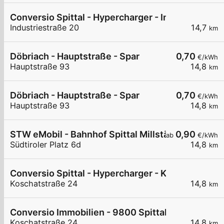
Conversio Spittal - Hypercharger - Industriestraß
Industriestraße 20
14,7
km
Döbriach - Hauptstraße - Spar
0,70
€/kWh
Hauptstraße 93
14,8
km
Döbriach - Hauptstraße - Spar
0,70
€/kWh
Hauptstraße 93
14,8
km
STW eMobil - Bahnhof Spittal Millstättersee, Säul
0,90
ab
€/kWh
Südtiroler Platz 6d
14,8
km
Conversio Spittal - Hypercharger - Koschatstraße
Koschatstraße 24
14,8
km
Conversio Immobilien - 9800 Spittal a.d. Drau - 
Koschatstraße 24
14,8
km