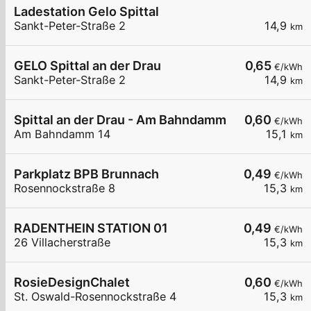
Ladestation Gelo Spittal
Sankt-Peter-Straße 2
14,9
km
GELO Spittal an der Drau
0,65
€/kWh
Sankt-Peter-Straße 2
14,9
km
Spittal an der Drau - Am Bahndamm
0,60
€/kWh
Am Bahndamm 14
15,1
km
Parkplatz BPB Brunnach
0,49
€/kWh
Rosennockstraße 8
15,3
km
RADENTHEIN STATION 01
0,49
€/kWh
26 Villacherstraße
15,3
km
RosieDesignChalet
0,60
€/kWh
St. Oswald-Rosennockstraße 4
15,3
km