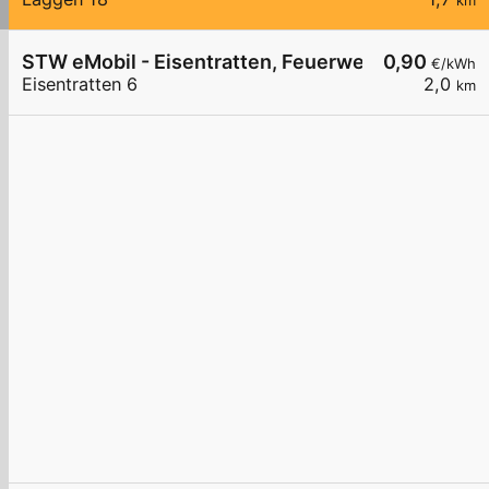
km
STW eMobil - Eisentratten, Feuerwehr
0,90
€/kWh
Eisentratten 6
2,0
km