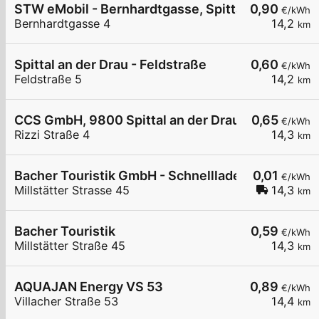
STW eMobil - Bernhardtgasse, Spittal
0,90
€/kWh
Bernhardtgasse 4
14,2
km
Spittal an der Drau - Feldstraße
0,60
€/kWh
Feldstraße 5
14,2
km
CCS GmbH, 9800 Spittal an der Drau
0,65
€/kWh
Rizzi Straße 4
14,3
km
Bacher Touristik GmbH - Schnelllader
0,01
€/kWh
Millstätter Strasse 45
14,3
km
Bacher Touristik
0,59
€/kWh
Millstätter Straße 45
14,3
km
AQUAJAN Energy VS 53
0,89
€/kWh
Villacher Straße 53
14,4
km