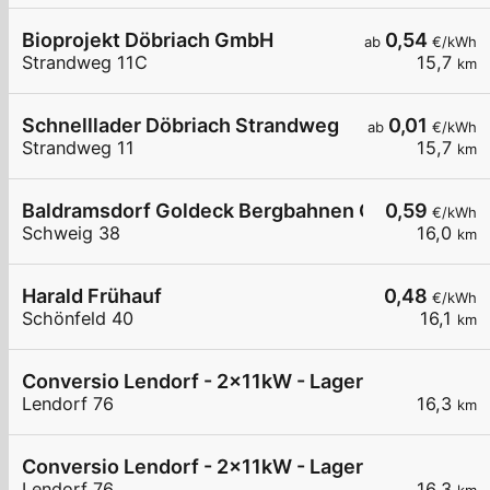
Bioprojekt Döbriach GmbH
0,54
ab
€/kWh
Strandweg 11C
15,7
km
Schnelllader Döbriach Strandweg
0,01
ab
€/kWh
Strandweg 11
15,7
km
Baldramsdorf Goldeck Bergbahnen Gmbh
0,59
€/kWh
Schweig 38
16,0
km
Harald Frühauf
0,48
€/kWh
Schönfeld 40
16,1
km
Conversio Lendorf - 2x11kW - Lager - 2/2
Lendorf 76
16,3
km
Conversio Lendorf - 2x11kW - Lager - 2/1
Lendorf 76
16,3