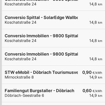
Koschatstraße 24
14,8
km
Conversio Spittal - SolarEdge Wallbox 1 - Koscha
Koschatstraße 24
14,8
km
Conversio Immobilien - 9800 Spittal a.d. Drau - 
Koschatstraße 24
14,8
km
Conversio Immobilien - 9800 Spittal a.d. Drau - 
Koschatstraße 24
14,8
km
STW eMobil - Döbriach Tourismusverband
0,90
€/kWh
Mirnockstraße 8
14,9
km
Familiengut Burgstaller - Döbriach
0,60
€/kWh
Döbriach-Seestraße 6
14,9
km