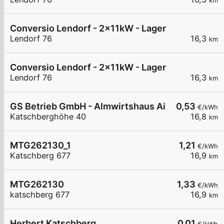
km
Conversio Lendorf - 2x11kW - Lager - 1/1
Lendorf 76
16,3
km
Conversio Lendorf - 2x11kW - Lager - 1/2
Lendorf 76
16,3
km
GS Betrieb GmbH - Almwirtshaus Ainkehr - Ren
0,53
€/kWh
Katschberghöhe 40
16,8
km
MTG262130_1
1,21
€/kWh
Katschberg 677
16,9
km
MTG262130
1,33
€/kWh
katschberg 677
16,9
km
Herbert Katschberg
0,01