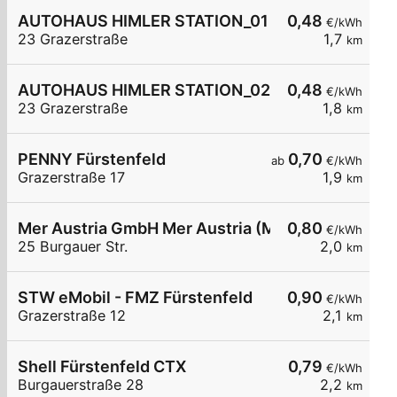
AUTOHAUS HIMLER STATION_01
0,48
€/kWh
23 Grazerstraße
1,7
km
AUTOHAUS HIMLER STATION_02
0,48
€/kWh
23 Grazerstraße
1,8
km
PENNY Fürstenfeld
0,70
ab
€/kWh
Grazerstraße 17
1,9
km
Mer Austria GmbH Mer Austria (McD) - Fürstenfeld
0,80
€/kWh
25 Burgauer Str.
2,0
km
STW eMobil - FMZ Fürstenfeld
0,90
€/kWh
Grazerstraße 12
2,1
km
Shell Fürstenfeld CTX
0,79
€/kWh
Burgauerstraße 28
2,2
km