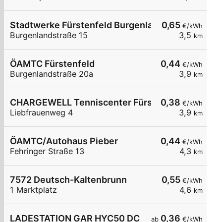
Stadtwerke Fürstenfeld Burgenlandstraße
0,65
€/kWh
Burgenlandstraße 15
3,5
km
ÖAMTC Fürstenfeld
0,44
€/kWh
Burgenlandstraße 20a
3,9
km
CHARGEWELL Tenniscenter Fürstenfeld
0,38
€/kWh
Liebfrauenweg 4
3,9
km
ÖAMTC/Autohaus Pieber
0,44
€/kWh
Fehringer Straße 13
4,3
km
7572 Deutsch-Kaltenbrunn
0,55
€/kWh
1 Marktplatz
4,6
km
LADESTATION GAR HYC50 DC
0,36
ab
€/kWh