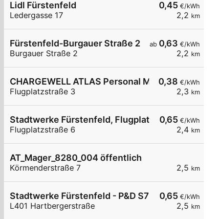
Lidl Fürstenfeld
0,45
€/kWh
Ledergasse 17
2,2
km
Fürstenfeld-Burgauer Straße 2
0,63
ab
€/kWh
Burgauer Straße 2
2,2
km
CHARGEWELL ATLAS Personal Management Gm
0,38
€/kWh
Flugplatzstraße 3
2,3
km
Stadtwerke Fürstenfeld, Flugplatzstraße
0,65
€/kWh
Flugplatzstraße 6
2,4
km
AT_Mager_8280_004 öffentlich
Körmenderstraße 7
2,5
km
Stadtwerke Fürstenfeld - P&D S7 Ast Fürstenfeld
0,65
€/kWh
L401 Hartbergerstraße
2,5
km