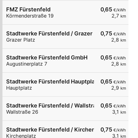
FMZ Fürstenfeld
0,65
€/kWh
Körmenderstraße 19
2,7
km
Stadtwerke Fürstenfeld / Grazer Platz
0,75
€/kWh
Grazer Platz
2,8
km
Stadtwerke Fürstenfeld GmbH
0,65
€/kWh
Augustinerplatz 7
2,8
km
Stadtwerke Fürstenfeld Hauptplatz
0,65
€/kWh
Hauptplatz
2,9
km
Stadtwerke Fürstenfeld / Wallstraße 26
0,65
€/kWh
Wallstraße 26
3,1
km
Stadtwerke Fürstenfeld / Kirchenplatz
0,75
€/kWh
Kirchenplatz
3,1
km