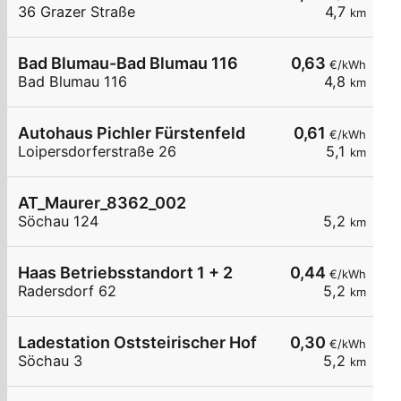
36 Grazer Straße
4,7
km
Bad Blumau-Bad Blumau 116
0,63
€/kWh
Bad Blumau 116
4,8
km
Autohaus Pichler Fürstenfeld
0,61
€/kWh
Loipersdorferstraße 26
5,1
km
AT_Maurer_8362_002
Söchau 124
5,2
km
Haas Betriebsstandort 1 + 2
0,44
€/kWh
Radersdorf 62
5,2
km
Ladestation Oststeirischer Hof
0,30
€/kWh
Söchau 3
5,2
km