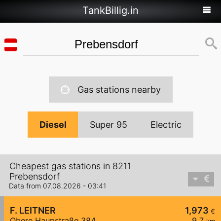
TankBillig.in
Gas stations nearby
Diesel
Super 95
Electric
Cheapest gas stations in 8211
Prebensdorf
Data from 07.08.2026 - 03:41
F. LEITNER
1,973
€
Obere Haupstraße 384
9,7