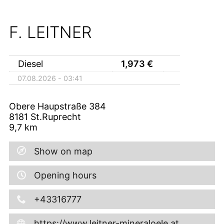
F. LEITNER
Diesel
1,973
€
07.08.2026 - 03:41
Obere Haupstraße 384
8181
St.Ruprecht
9,7
km
Show on map
Opening hours
+43316777
https://www.leitner-mineraloele.at