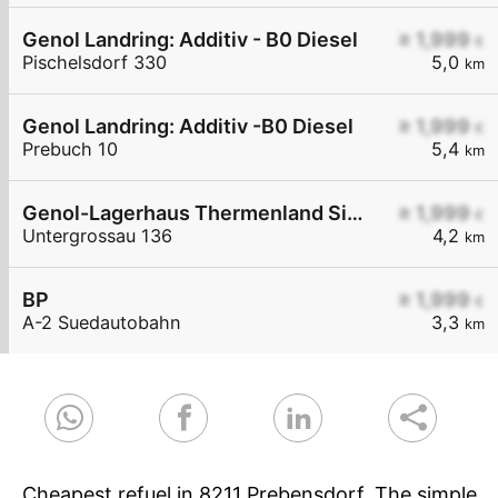
Genol Landring: Additiv - B0 Diesel
≥ 1,999
€
Pischelsdorf 330
5,0
km
Genol Landring: Additiv -B0 Diesel
≥ 1,999
€
Prebuch 10
5,4
km
Genol-Lagerhaus Thermenland Sinabelkirchen
≥ 1,999
€
Untergrossau 136
4,2
km
BP
≥ 1,999
€
A-2 Suedautobahn
3,3
km
Cheapest refuel in 8211 Prebensdorf. The simple