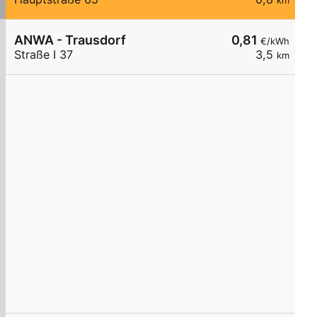
km
ANWA - Trausdorf
0,81
€/kWh
Straße I 37
3,5
km