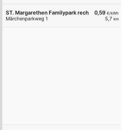
ST. Margarethen Familypark rechts
0,59
€/kWh
Märchenparkweg 1
5,7
km