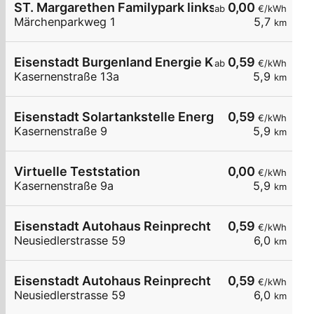
ST. Margarethen Familypark links
0,00
ab
€/kWh
Märchenparkweg 1
5,7
km
Eisenstadt Burgenland Energie Kasernenstraße 
0,59
ab
€/kWh
Kasernenstraße 13a
5,9
km
Eisenstadt Solartankstelle Energie Burgenland
0,59
€/kWh
Kasernenstraße 9
5,9
km
Virtuelle Teststation
0,00
€/kWh
Kasernenstraße 9a
5,9
km
Eisenstadt Autohaus Reinprecht links
0,59
€/kWh
Neusiedlerstrasse 59
6,0
km
Eisenstadt Autohaus Reinprecht rechts
0,59
€/kWh
Neusiedlerstrasse 59
6,0
km