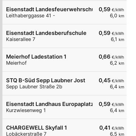
Eisenstadt Landesfeuerwehrschule
0,59
€/kWh
Leithaberggasse 41 -
6,0
km
Eisenstadt Landesberufschule
0,59
€/kWh
Kaiserallee 7
6,1
km
Meierhof Ladestation 1
0,66
€/kWh
Meierhof
6,2
km
STQ B-Süd Sepp Laubner Jost
0,45
€/kWh
Sepp Laubner Straße 2b
6,4
km
Eisenstadt Landhaus Europaplatz Parkplatz
0,59
€/kWh
Kurzwiesenweg 1
6,4
km
CHARGEWELL Skyfall 1
0,41
€/kWh
Lobäckerstraße 7
6,5
km