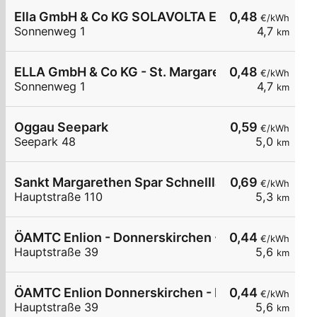
Ella GmbH & Co KG SOLAVOLTA Energie- und Um
0,48
€/kWh
Sonnenweg 1
4,7
km
ELLA GmbH & Co KG - St. Margarethen - Solavolta
0,48
€/kWh
Sonnenweg 1
4,7
km
Oggau Seepark
0,59
€/kWh
Seepark 48
5,0
km
Sankt Margarethen Spar Schnelllader DC150
0,69
€/kWh
Hauptstraße 110
5,3
km
ÖAMTC Enlion - Donnerskirchen - R
0,44
€/kWh
Hauptstraße 39
5,6
km
ÖAMTC Enlion Donnerskirchen - L
0,44
€/kWh
Hauptstraße 39
5,6
km