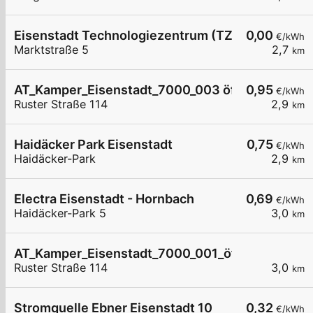
Eisenstadt Technologiezentrum (TZE)
0,00
€/kWh
Marktstraße 5
2,7
km
AT_Kamper_Eisenstadt_7000_003 öffentlich
0,95
€/kWh
Ruster Straße 114
2,9
km
Haidäcker Park Eisenstadt
0,75
€/kWh
Haidäcker-Park
2,9
km
Electra Eisenstadt - Hornbach
0,69
€/kWh
Haidäcker-Park 5
3,0
km
AT_Kamper_Eisenstadt_7000_001_öffentlich
Ruster Straße 114
3,0
km
Stromquelle Ebner Eisenstadt 10
0,32
€/kWh