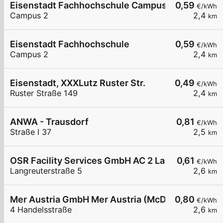
Eisenstadt Fachhochschule Campus2
0,59
€/kWh
Campus 2
2,4
km
Eisenstadt Fachhochschule
0,59
€/kWh
Campus 2
2,4
km
Eisenstadt, XXXLutz Ruster Str.
0,49
€/kWh
Ruster Straße 149
2,4
km
ANWA - Trausdorf
0,81
€/kWh
Straße I 37
2,5
km
OSR Facility Services GmbH AC 2 Langreuterstra
0,61
€/kWh
Langreuterstraße 5
2,6
km
Mer Austria GmbH Mer Austria (McD) - Eisenstadt
0,80
€/kWh
4 Handelsstraße
2,6
km