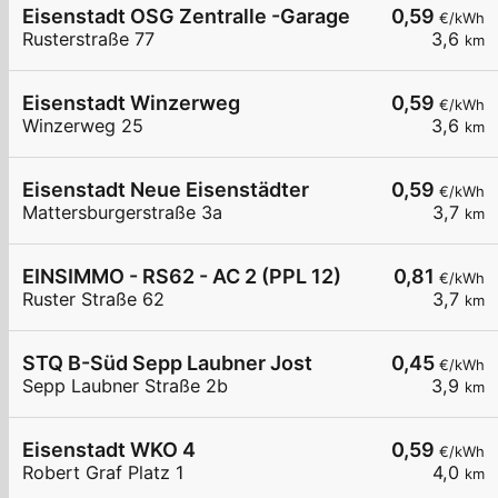
Eisenstadt OSG Zentralle -Garage
0,59
€/kWh
Rusterstraße 77
3,6
km
Eisenstadt Winzerweg
0,59
€/kWh
Winzerweg 25
3,6
km
Eisenstadt Neue Eisenstädter
0,59
€/kWh
Mattersburgerstraße 3a
3,7
km
EINSIMMO - RS62 - AC 2 (PPL 12)
0,81
€/kWh
Ruster Straße 62
3,7
km
STQ B-Süd Sepp Laubner Jost
0,45
€/kWh
Sepp Laubner Straße 2b
3,9
km
Eisenstadt WKO 4
0,59
€/kWh
Robert Graf Platz 1
4,0
km