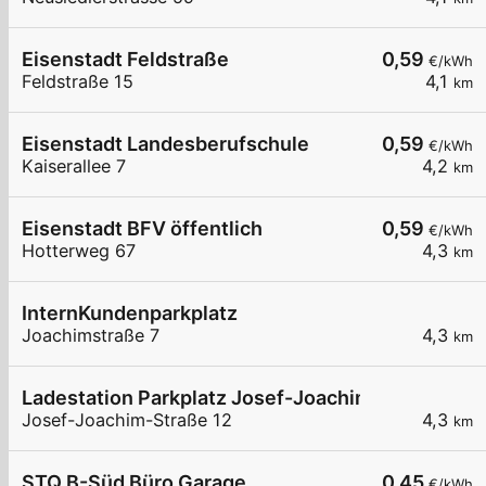
Eisenstadt Feldstraße
0,59
€/kWh
Feldstraße 15
4,1
km
Eisenstadt Landesberufschule
0,59
€/kWh
Kaiserallee 7
4,2
km
Eisenstadt BFV öffentlich
0,59
€/kWh
Hotterweg 67
4,3
km
InternKundenparkplatz
Joachimstraße 7
4,3
km
Ladestation Parkplatz Josef-Joachim-Straße
Josef-Joachim-Straße 12
4,3
km
STQ B-Süd Büro Garage
0,45
€/kWh