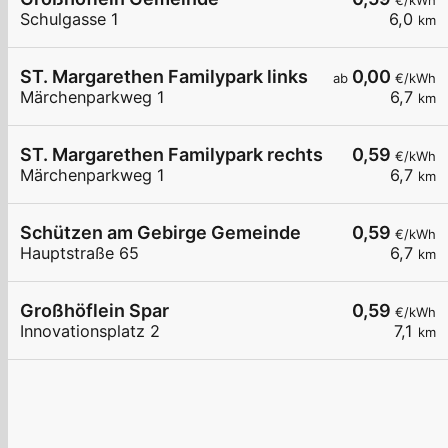
€/kWh
Schulgasse 1
6,0
km
ST. Margarethen Familypark links
0,00
ab
€/kWh
Märchenparkweg 1
6,7
km
ST. Margarethen Familypark rechts
0,59
€/kWh
Märchenparkweg 1
6,7
km
Schützen am Gebirge Gemeinde
0,59
€/kWh
Hauptstraße 65
6,7
km
Großhöflein Spar
0,59
€/kWh
Innovationsplatz 2
7,1
km