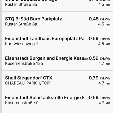
Ruster Straße 8a
4,5
km
STQ B-Süd Büro Parkplatz
0,45
€/kWh
Ruster Straße 8a
4,5
km
Eisenstadt Landhaus Europaplatz Parkplatz
0,59
€/kWh
Kurzwiesenweg 1
4,5
km
Eisenstadt Burgenland Energie Kasernenstraße 
0,59
ab
€/kWh
Kasernenstraße 13a
4,7
km
Shell Siegendorf CTX
0,79
€/kWh
CHAPEAU-PARK 1/TOP1
4,7
km
Eisenstadt Solartankstelle Energie Burgenland
0,59
€/kWh
Kasernenstraße 9
4,7
km