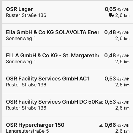
OSR Lager
0,65
€/kWh
Ruster Straße 136
2,6
km
Ella GmbH & Co KG SOLAVOLTA Energie- und Um
0,48
€/kWh
Sonnenweg 1
2,6
km
ELLA GmbH & Co KG - St. Margarethen - Solavolta
0,48
€/kWh
Sonnenweg 1
2,6
km
OSR Facility Services GmbH AC1
0,53
€/kWh
Ruster Straße 136
2,6
km
OSR Facility Services GmbH DC 50KW
0,53
ab
€/kWh
Ruster Straße 136
2,6
km
OSR Hypercharger 150
0,66
ab
€/kWh
Langreuterstraße 5
2,6
km