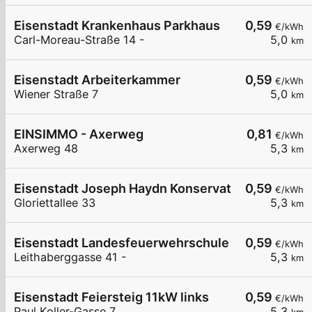
Eisenstadt Krankenhaus Parkhaus
0,59
€/kWh
Carl-Moreau-Straße 14 -
5,0
km
Eisenstadt Arbeiterkammer
0,59
€/kWh
Wiener Straße 7
5,0
km
EINSIMMO - Axerweg
0,81
€/kWh
Axerweg 48
5,3
km
Eisenstadt Joseph Haydn Konservatorium
0,59
€/kWh
Gloriettallee 33
5,3
km
Eisenstadt Landesfeuerwehrschule
0,59
€/kWh
Leithaberggasse 41 -
5,3
km
Eisenstadt Feiersteig 11kW links
0,59
€/kWh
Paul Koller-Gasse 7
5,3