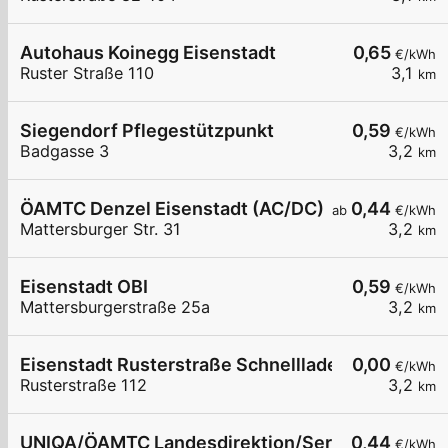
Autohaus Koinegg Eisenstadt
0,65
€/kWh
Ruster Straße 110
3,1
km
Siegendorf Pflegestützpunkt
0,59
€/kWh
Badgasse 3
3,2
km
ÖAMTC Denzel Eisenstadt (AC/DC)
0,44
ab
€/kWh
Mattersburger Str. 31
3,2
km
Eisenstadt OBI
0,59
€/kWh
Mattersburgerstraße 25a
3,2
km
Eisenstadt Rusterstraße Schnelllader EZE
0,00
€/kWh
Rusterstraße 112
3,2
km
UNIQA/ÖAMTC Landesdirektion/ServiceCenter B
0,44
€/kWh