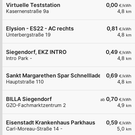
Virtuelle Teststation
0,00
€/kWh
Kasernenstraße 9a
4,8
km
Elysion - ES22 - AC rechts
0,81
€/kWh
Unterbergstraße 19
4,8
km
Siegendorf, EKZ INTRO
0,49
€/kWh
Intro Park -
4,8
km
Sankt Margarethen Spar Schnelllader DC150
0,69
€/kWh
Hauptstraße 110
4,8
km
BILLA Siegendorf
0,70
ab
€/kWh
GZO-Fachmarktzentrum 2
4,9
km
Eisenstadt Krankenhaus Parkhaus
0,59
€/kWh
Carl-Moreau-Straße 14 -
5,0
km