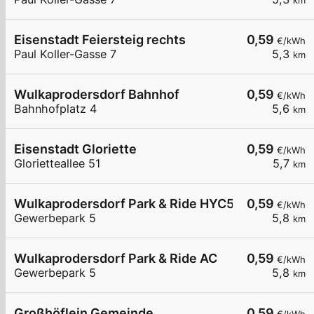
km
Eisenstadt Feiersteig rechts
0,59
€/kWh
Paul Koller-Gasse 7
5,3
km
Wulkaprodersdorf Bahnhof
0,59
€/kWh
Bahnhofplatz 4
5,6
km
Eisenstadt Gloriette
0,59
€/kWh
Glorietteallee 51
5,7
km
Wulkaprodersdorf Park & Ride HYC50
0,59
€/kWh
Gewerbepark 5
5,8
km
Wulkaprodersdorf Park & Ride AC
0,59
€/kWh
Gewerbepark 5
5,8
km
Großhöflein Gemeinde
0,59