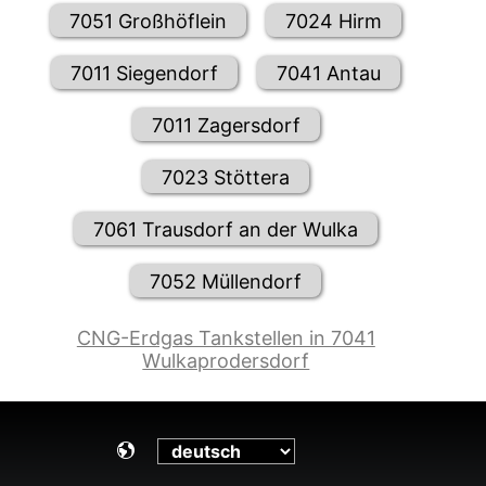
7051 Großhöflein
7024 Hirm
7011 Siegendorf
7041 Antau
7011 Zagersdorf
7023 Stöttera
7061 Trausdorf an der Wulka
7052 Müllendorf
CNG-Erdgas Tankstellen in 7041
Wulkaprodersdorf