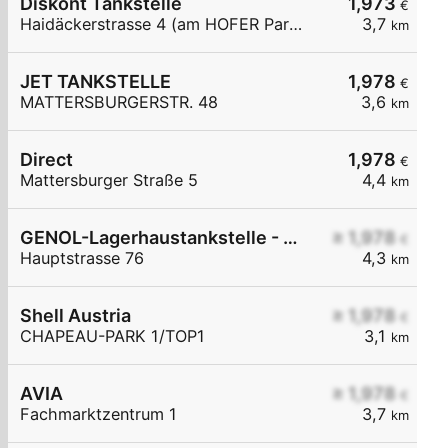
Diskont Tankstelle
1,973
€
Haidäckerstrasse 4 (am HOFER Parkplatz)
3,7
km
JET TANKSTELLE
1,978
€
MATTERSBURGERSTR. 48
3,6
km
Direct
1,978
€
Mattersburger Straße 5
4,4
km
GENOL-Lagerhaustankstelle - Stöttera
≥ 1,978
€
Hauptstrasse 76
4,3
km
Shell Austria
≥ 1,978
€
CHAPEAU-PARK 1/TOP1
3,1
km
AVIA
≥ 1,978
€
Fachmarktzentrum 1
3,7
km