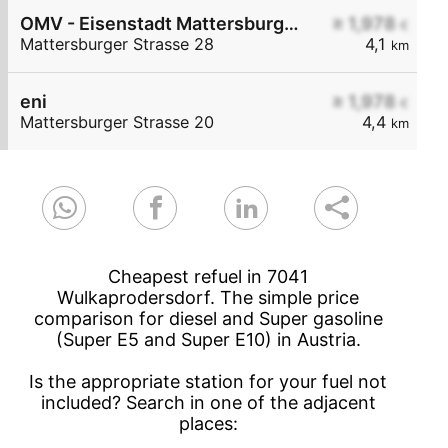
OMV - Eisenstadt Mattersburger Straße 28
≥ 1,978
€
Mattersburger Strasse 28
4,1
km
eni
≥ 1,978
€
Mattersburger Strasse 20
4,4
km
Cheapest refuel in 7041
Wulkaprodersdorf. The simple price
comparison for diesel and Super gasoline
(Super E5 and Super E10) in Austria.
Is the appropriate station for your fuel not
included? Search in one of the adjacent
places: