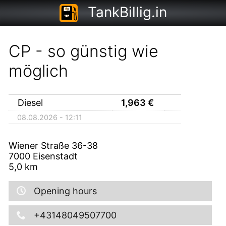
TankBillig.in
CP - so günstig wie
möglich
Diesel
1,963
€
08.08.2026 - 12:11
Wiener Straße 36-38
7000
Eisenstadt
5,0
km
Opening hours
+43148049507700