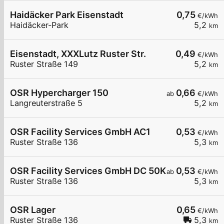
Haidäcker Park Eisenstadt
0,75
€/kWh
Haidäcker-Park
5,2
km
Eisenstadt, XXXLutz Ruster Str.
0,49
€/kWh
Ruster Straße 149
5,2
km
OSR Hypercharger 150
0,66
ab
€/kWh
Langreuterstraße 5
5,2
km
OSR Facility Services GmbH AC1
0,53
€/kWh
Ruster Straße 136
5,3
km
OSR Facility Services GmbH DC 50KW
0,53
ab
€/kWh
Ruster Straße 136
5,3
km
OSR Lager
0,65
€/kWh
Ruster Straße 136
5,3
km