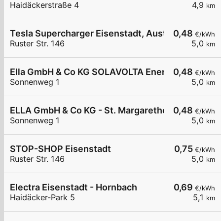
Haidäckerstraße 4
4,9
km
Tesla Supercharger Eisenstadt, Austria
0,48
€/kWh
Ruster Str. 146
5,0
km
Ella GmbH & Co KG SOLAVOLTA Energie- und Um
0,48
€/kWh
Sonnenweg 1
5,0
km
ELLA GmbH & Co KG - St. Margarethen - Solavolta
0,48
€/kWh
Sonnenweg 1
5,0
km
STOP-SHOP Eisenstadt
0,75
€/kWh
Ruster Str. 146
5,0
km
Electra Eisenstadt - Hornbach
0,69
€/kWh
Haidäcker-Park 5
5,1
km