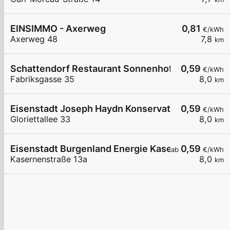
EINSIMMO - Axerweg
0,81
€/kWh
Axerweg 48
7,8
km
Schattendorf Restaurant Sonnenhof
0,59
€/kWh
Fabriksgasse 35
8,0
km
Eisenstadt Joseph Haydn Konservatorium
0,59
€/kWh
Gloriettallee 33
8,0
km
Eisenstadt Burgenland Energie Kasernenstraße 
0,59
ab
€/kWh
Kasernenstraße 13a
8,0
km