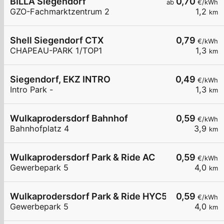
BILLA Siegendorf
0,70
ab
€/kWh
GZO-Fachmarktzentrum 2
1,2
km
Shell Siegendorf CTX
0,79
€/kWh
CHAPEAU-PARK 1/TOP1
1,3
km
Siegendorf, EKZ INTRO
0,49
€/kWh
Intro Park -
1,3
km
Wulkaprodersdorf Bahnhof
0,59
€/kWh
Bahnhofplatz 4
3,9
km
Wulkaprodersdorf Park & Ride AC
0,59
€/kWh
Gewerbepark 5
4,0
km
Wulkaprodersdorf Park & Ride HYC50
0,59
€/kWh
Gewerbepark 5
4,0
km