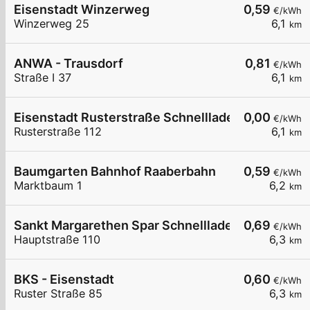
Eisenstadt Winzerweg
0,59
€/kWh
Winzerweg 25
6,1
km
ANWA - Trausdorf
0,81
€/kWh
Straße I 37
6,1
km
Eisenstadt Rusterstraße Schnelllader EZE
0,00
€/kWh
Rusterstraße 112
6,1
km
Baumgarten Bahnhof Raaberbahn
0,59
€/kWh
Marktbaum 1
6,2
km
Sankt Margarethen Spar Schnelllader DC150
0,69
€/kWh
Hauptstraße 110
6,3
km
BKS - Eisenstadt
0,60
€/kWh
Ruster Straße 85
6,3
km