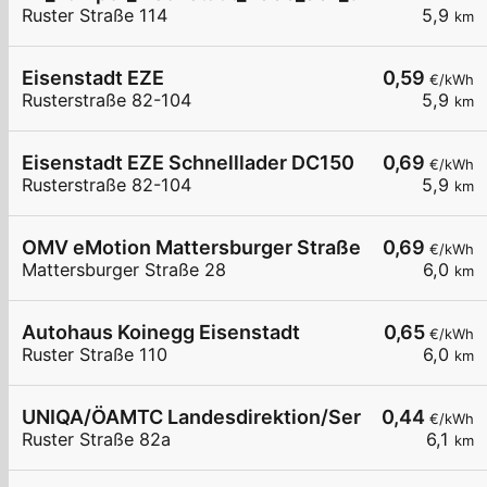
Ruster Straße 114
5,9
km
Eisenstadt EZE
0,59
€/kWh
Rusterstraße 82-104
5,9
km
Eisenstadt EZE Schnelllader DC150
0,69
€/kWh
Rusterstraße 82-104
5,9
km
OMV eMotion Mattersburger Straße 28 Eisenstad
0,69
€/kWh
Mattersburger Straße 28
6,0
km
Autohaus Koinegg Eisenstadt
0,65
€/kWh
Ruster Straße 110
6,0
km
UNIQA/ÖAMTC Landesdirektion/ServiceCenter B
0,44
€/kWh
Ruster Straße 82a
6,1
km