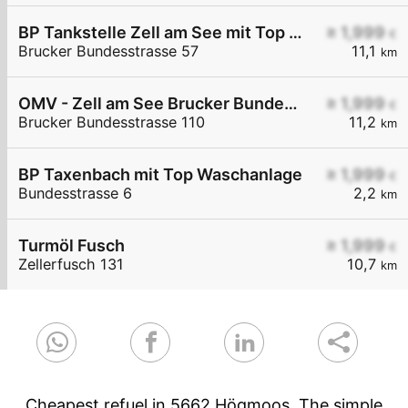
BP Tankstelle Zell am See mit Top Waschanlage
≥ 1,999
€
Brucker Bundesstrasse 57
11,1
km
OMV - Zell am See Brucker Bundesstraße 110
≥ 1,999
€
Brucker Bundesstrasse 110
11,2
km
BP Taxenbach mit Top Waschanlage
≥ 1,999
€
Bundesstrasse 6
2,2
km
Turmöl Fusch
≥ 1,999
€
Zellerfusch 131
10,7
km
Cheapest refuel in 5662 Högmoos. The simple