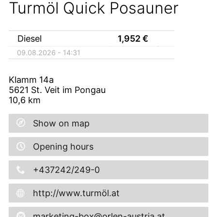
Turmöl Quick Posauner
Diesel
1,952
€
09.08.2026 - 14:31
Klamm 14a
5621
St. Veit im Pongau
10,6
km
Show on map
Opening hours
+437242/249-0
http://www.turmöl.at
marketing-box@orlen-austria.at