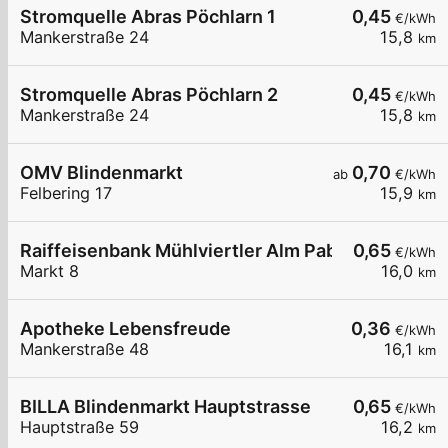
Stromquelle Abras Pöchlarn 1
0,45
€/kWh
Mankerstraße 24
15,8
km
Stromquelle Abras Pöchlarn 2
0,45
€/kWh
Mankerstraße 24
15,8
km
OMV Blindenmarkt
0,70
ab
€/kWh
Felbering 17
15,9
km
Raiffeisenbank Mühlviertler Alm Pabneukirchen
0,65
€/kWh
Markt 8
16,0
km
Apotheke Lebensfreude
0,36
€/kWh
Mankerstraße 48
16,1
km
BILLA Blindenmarkt Hauptstrasse
0,65
€/kWh
Hauptstraße 59
16,2
km