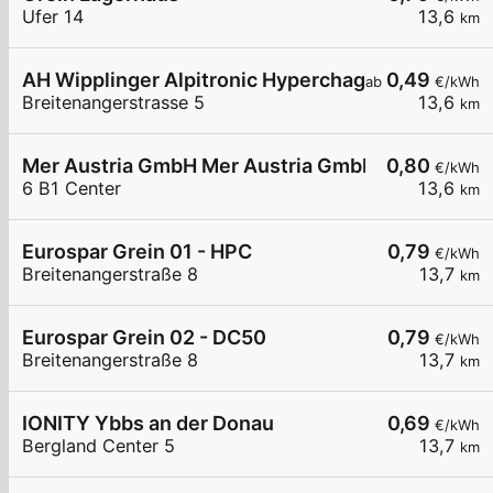
Ufer 14
13,6
km
AH Wipplinger Alpitronic Hyperchager
0,49
ab
€/kWh
Breitenangerstrasse 5
13,6
km
Mer Austria GmbH Mer Austria GmbH - Ybbs - B1 
0,80
€/kWh
6 B1 Center
13,6
km
Eurospar Grein 01 - HPC
0,79
€/kWh
Breitenangerstraße 8
13,7
km
Eurospar Grein 02 - DC50
0,79
€/kWh
Breitenangerstraße 8
13,7
km
IONITY Ybbs an der Donau
0,69
€/kWh
Bergland Center 5
13,7
km