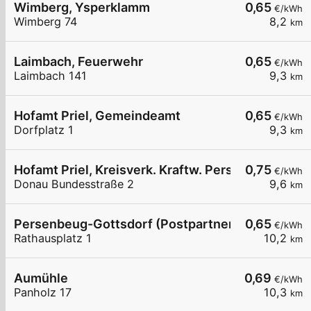
Wimberg, Ysperklamm
0,65
€/kWh
Wimberg 74
8,2
km
Laimbach, Feuerwehr
0,65
€/kWh
Laimbach 141
9,3
km
Hofamt Priel, Gemeindeamt
0,65
€/kWh
Dorfplatz 1
9,3
km
Hofamt Priel, Kreisverk. Kraftw. Persenbeug
0,75
€/kWh
Donau Bundesstraße 2
9,6
km
Persenbeug-Gottsdorf (Postpartner)
0,65
€/kWh
Rathausplatz 1
10,2
km
Aumühle
0,69
€/kWh
Panholz 17
10,3
km