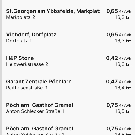
St.Georgen am Ybbsfelde, Markplatz
0,65
€/kWh
Marktplatz 2
16,2
km
Viehdorf, Dorfplatz
0,65
€/kWh
Dorfplatz 1
16,3
km
H&P Stone
0,42
€/kWh
Heizwerkstrasse 2
16,3
km
Garant Zentrale Pöchlarn
0,47
€/kWh
Raiffeisenstraße 3
16,4
km
Pöchlarn, Gasthof Gramel
0,75
€/kWh
Anton Schlecker Straße 1
16,5
km
Pöchlarn, Gasthof Gramel
0,75
€/kWh
Anton Schlecker Straße 1
16,5