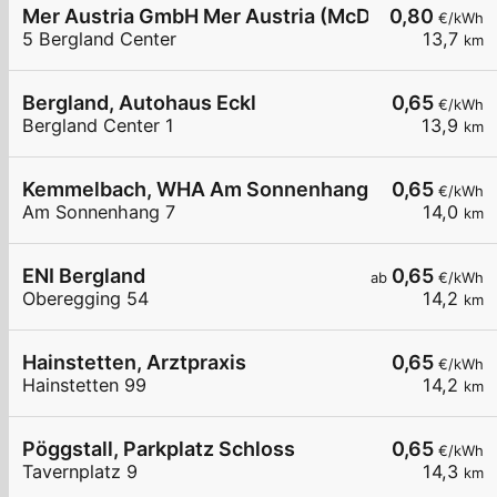
Mer Austria GmbH Mer Austria (McD) - Ybbs - Ber
0,80
€/kWh
5 Bergland Center
13,7
km
Bergland, Autohaus Eckl
0,65
€/kWh
Bergland Center 1
13,9
km
Kemmelbach, WHA Am Sonnenhang
0,65
€/kWh
Am Sonnenhang 7
14,0
km
ENI Bergland
0,65
ab
€/kWh
Oberegging 54
14,2
km
Hainstetten, Arztpraxis
0,65
€/kWh
Hainstetten 99
14,2
km
Pöggstall, Parkplatz Schloss
0,65
€/kWh
Tavernplatz 9
14,3
km