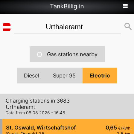
TankBillig.in
Gas stations nearby
Diesel
Super 95
Electric
Charging stations in 3683
Urthaleramt
Data from 08.08.2026 - 16:48
St. Oswald, Wirtschaftshof
0,65
€/kWh
Sankt Oswald 28
1,6