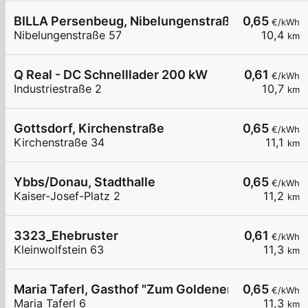
BILLA Persenbeug, Nibelungenstraße
0,65
€/kWh
Nibelungenstraße 57
10,4
km
Q Real - DC Schnelllader 200 kW
0,61
€/kWh
Industriestraße 2
10,7
km
Gottsdorf, Kirchenstraße
0,65
€/kWh
Kirchenstraße 34
11,1
km
Ybbs/Donau, Stadthalle
0,65
€/kWh
Kaiser-Josef-Platz 2
11,2
km
3323_Ehebruster
0,61
€/kWh
Kleinwolfstein 63
11,3
km
Maria Taferl, Gasthof "Zum Goldenen Löwen"
0,65
€/kWh
Maria Taferl 6
11,3
km