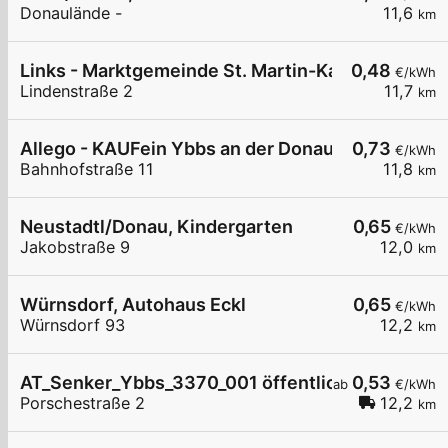
Donaulände -
11,6
km
Links - Marktgemeinde St. Martin-Karlsbach
0,48
€/kWh
Lindenstraße 2
11,7
km
Allego - KAUFein Ybbs an der Donau
0,73
€/kWh
Bahnhofstraße 11
11,8
km
Neustadtl/Donau, Kindergarten
0,65
€/kWh
Jakobstraße 9
12,0
km
Würnsdorf, Autohaus Eckl
0,65
€/kWh
Würnsdorf 93
12,2
km
AT_Senker_Ybbs_3370_001 öffentlich
0,53
ab
€/kWh
Porschestraße 2
12,2
km