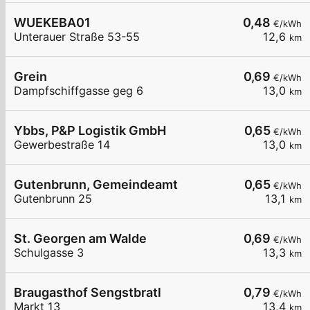
WUEKEBA01
0,48
€/kWh
Unterauer Straße 53-55
12,6
km
Grein
0,69
€/kWh
Dampfschiffgasse geg 6
13,0
km
Ybbs, P&P Logistik GmbH
0,65
€/kWh
Gewerbestraße 14
13,0
km
Gutenbrunn, Gemeindeamt
0,65
€/kWh
Gutenbrunn 25
13,1
km
St. Georgen am Walde
0,69
€/kWh
Schulgasse 3
13,3
km
Braugasthof Sengstbratl
0,79
€/kWh
Markt 13
13,4
km