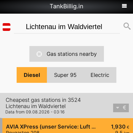
TankBillig.in
Gas stations nearby
Diesel
Super 95
Electric
Cheapest gas stations in 3524
Lichtenau im Waldviertel
Data from 09.08.2026 - 03:16
AVIA XPress (unser Service: Luft und Wasser)
1,930
€
Peygarten 208
9,5