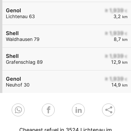
Genol
≥ 1,939
€
Lichtenau 63
3,2
km
Shell
≥ 1,939
€
Waldhausen 79
8,7
km
Shell
≥ 1,939
€
Grafenschlag 89
12,9
km
Genol
≥ 1,939
€
Neuhof 30
14,9
km
Cheapest refuel in 3524 Lichtenau im