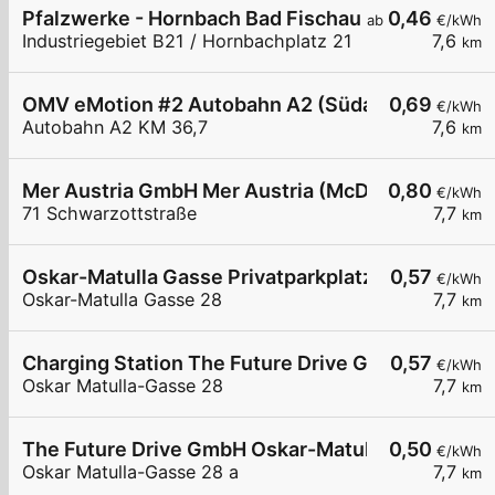
Pfalzwerke - Hornbach Bad Fischau
0,46
ab
€/kWh
Industriegebiet B21 / Hornbachplatz 21
7,6
km
OMV eMotion #2 Autobahn A2 (Südautobahn) KM 
0,69
€/kWh
Autobahn A2 KM 36,7
7,6
km
Mer Austria GmbH Mer Austria (McD) - Neunkirch
0,80
€/kWh
71 Schwarzottstraße
7,7
km
Oskar-Matulla Gasse Privatparkplatz
0,57
€/kWh
Oskar-Matulla Gasse 28
7,7
km
Charging Station The Future Drive GmbH AT
0,57
€/kWh
Oskar Matulla-Gasse 28
7,7
km
The Future Drive GmbH Oskar-Matulla Gasse
0,50
€/kWh
Oskar Matulla-Gasse 28 a
7,7
km