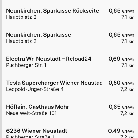
Neunkirchen, Sparkasse Rückseite
0,65
€/kWh
Hauptplatz 2
7,1
km
Neunkirchen, Sparkasse
0,65
€/kWh
Hauptplatz 2
7,1
km
Electra Wr. Neustadt – Reload24
0,69
€/kWh
Puchberger Str. 1
7,1
km
Tesla Supercharger Wiener Neustadt, Austria
0,50
€/kWh
Leopold-Unger-Straße 4
7,2
km
Höflein, Gasthaus Mohr
0,65
€/kWh
Neue Welt-Straße 101 -
7,2
km
6236 Wiener Neustadt
0,49
€/kWh
Puchberger Straße 1
7,2
km