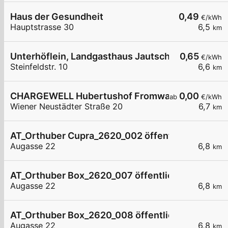
Haus der Gesundheit
0,49
€/kWh
Hauptstrasse 30
6,5
km
Unterhöflein, Landgasthaus Jautschnig
0,65
€/kWh
Steinfeldstr. 10
6,6
km
CHARGEWELL Hubertushof Fromwald
0,00
ab
€/kWh
Wiener Neustädter Straße 20
6,7
km
AT_Orthuber Cupra_2620_002 öffentlich
Augasse 22
6,8
km
AT_Orthuber Box_2620_007 öffentlich
Augasse 22
6,8
km
AT_Orthuber Box_2620_008 öffentlich
Augasse 22
6,8
km