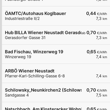
ÖAMTC/Autohaus Koglbauer
0,44
€/kWh
Industriestraße II/2
7,3
km
Hub BILLA Wiener Neustadt Gerasdorfergasse
0,70
ab
€/kWh
Gerasdorfer Gasse 31
7,3
km
Bad Fischau, Winzerweg 19
0,65
€/kWh
Winzerweg 19
7,4
km
ARBÖ Wiener Neustadt
Pfarrer-Karl-Schilling-Gasse 6-8
7,4
km
Schilowsky_Neunkirchen2 (Schilowsky Beteilig
0,70
€/kWh
Sandgasse 4
7,5
km
Natschbach, Am Klosteracker Wohnbau
0,65
€/kWh