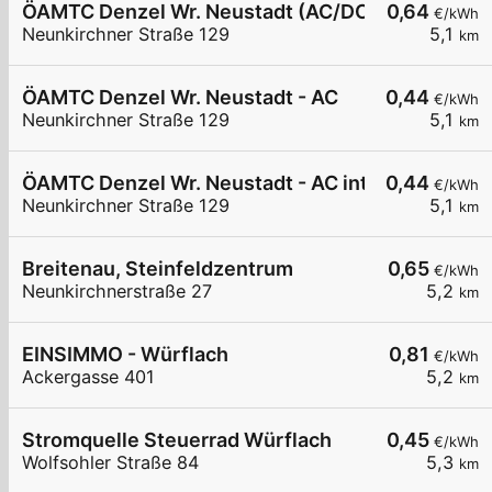
ÖAMTC Denzel Wr. Neustadt (AC/DC)
0,64
€/kWh
Neunkirchner Straße 129
5,1
km
ÖAMTC Denzel Wr. Neustadt - AC
0,44
€/kWh
Neunkirchner Straße 129
5,1
km
ÖAMTC Denzel Wr. Neustadt - AC intern 1
0,44
€/kWh
Neunkirchner Straße 129
5,1
km
Breitenau, Steinfeldzentrum
0,65
€/kWh
Neunkirchnerstraße 27
5,2
km
EINSIMMO - Würflach
0,81
€/kWh
Ackergasse 401
5,2
km
Stromquelle Steuerrad Würflach
0,45
€/kWh
Wolfsohler Straße 84
5,3
km