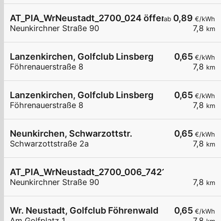
AT_PIA_WrNeustadt_2700_024 öffentlich
0,89
ab
€/kWh
Neunkirchner Straße 90
7,8
km
Lanzenkirchen, Golfclub Linsberg
0,65
€/kWh
Föhrenauerstraße 8
7,8
km
Lanzenkirchen, Golfclub Linsberg
0,65
€/kWh
Föhrenauerstraße 8
7,8
km
Neunkirchen, Schwarzottstr.
0,65
€/kWh
Schwarzottstraße 2a
7,8
km
AT_PIA_WrNeustadt_2700_006_74211213869 öffe
Neunkirchner Straße 90
7,8
km
Wr. Neustadt, Golfclub Föhrenwald
0,65
€/kWh
Am Golfplatz 1
7,8