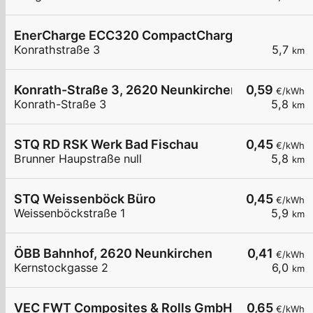
EnerCharge ECC320 CompactCharger mit Banko
Konrathstraße 3
5,7
km
Konrath-Straße 3, 2620 Neunkirchen
0,59
€/kWh
Konrath-Straße 3
5,8
km
STQ RD RSK Werk Bad Fischau
0,45
€/kWh
Brunner Haupstraße null
5,8
km
STQ Weissenböck Büro
0,45
€/kWh
Weissenböckstraße 1
5,9
km
ÖBB Bahnhof, 2620 Neunkirchen
0,41
€/kWh
Kernstockgasse 2
6,0
km
VEC FWT Composites & Rolls GmbH
0,65
€/kWh