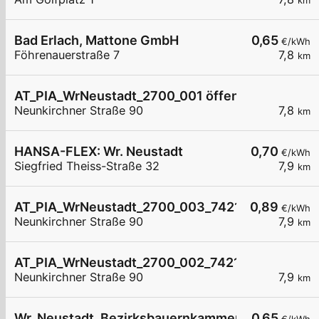
km
Bad Erlach, Mattone GmbH
0,65
€/kWh
Föhrenauerstraße 7
7,8
km
AT_PIA_WrNeustadt_2700_001 öffentlich
Neunkirchner Straße 90
7,8
km
HANSA-FLEX: Wr. Neustadt
0,70
€/kWh
Siegfried Theiss-Straße 32
7,9
km
AT_PIA_WrNeustadt_2700_003_7421036489 öffe
0,89
€/kWh
Neunkirchner Straße 90
7,9
km
AT_PIA_WrNeustadt_2700_002_7421036489 öffe
Neunkirchner Straße 90
7,9
km
Wr. Neustadt, Bezirksbauernkammer
0,65