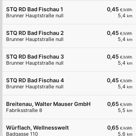
STQ RD Bad Fischau 1
0,45
€/kWh
Brunner Hauptstraße null
5,4
km
STQ RD Bad Fischau 2
0,45
€/kWh
Brunner Hauptstraße null
5,4
km
STQ RD Bad Fischau 3
0,45
€/kWh
Brunner Hauptstraße null
5,4
km
STQ RD Bad Fischau 4
0,45
€/kWh
Brunner Hauptstraße null
5,4
km
Breitenau, Walter Mauser GmbH
0,65
€/kWh
Fabriksstraße 8
5,5
km
Würflach, Wellnesswelt
0,65
€/kWh
Badgasse 110
5,6
km